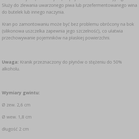
SUBSTANCJE DODATKOWE
›
Służy do zlewania uwarzonego piwa lub przefermentowanego wina
MIERNIKI, WSKAŹNIKI
GADŻETY DOMOWE
›
PEKLE, MARYNATY I ZIOŁA
do butelek lub innego naczynia.
ETYKIETY
Kran po zamontowaniu może być bez problemu obrócony na bok
›
BUTELKI
MOTORYZACJA
KULTURY BAKTERII
(silikonowa uszczelka zapewnia jego szczelność), co ułatwia
przechowywanie pojemników na płaskiej powierzchni.
BADANIA ALKOHOLU
›
GĄSIORY
LITERATURA WĘDLINIARSTWO
LITERATURA
Uwaga:
Kranik przeznaczony do płynów o stężeniu do 50%
AROMATY DYMU WĘDZARNICZEGO
REGAŁY
alkoholu.
›
AROMATYZACJA
Wymiary gwintu:
LITERATURA
Ø zew. 2,6 cm
BADANIA WINA
Ø wew. 1,8 cm
długość 2 cm
ETYKIETY