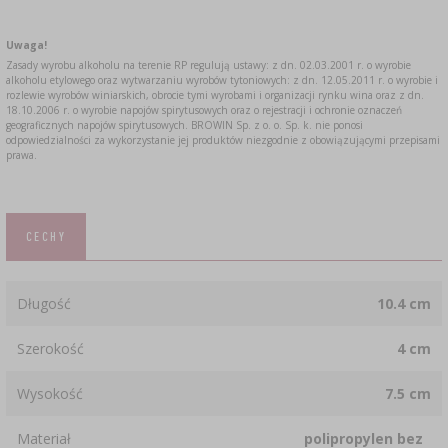
Uwaga!
Zasady wyrobu alkoholu na terenie RP regulują ustawy: z dn. 02.03.2001 r. o wyrobie
alkoholu etylowego oraz wytwarzaniu wyrobów tytoniowych: z dn. 12.05.2011 r. o wyrobie i
rozlewie wyrobów winiarskich, obrocie tymi wyrobami i organizacji rynku wina oraz z dn.
18.10.2006 r. o wyrobie napojów spirytusowych oraz o rejestracji i ochronie oznaczeń
geograficznych napojów spirytusowych. BROWIN Sp. z o. o. Sp. k. nie ponosi
odpowiedzialności za wykorzystanie jej produktów niezgodnie z obowiązującymi przepisami
prawa.
CECHY
Długość
10.4 cm
Szerokość
4 cm
Wysokość
7.5 cm
Materiał
polipropylen bez