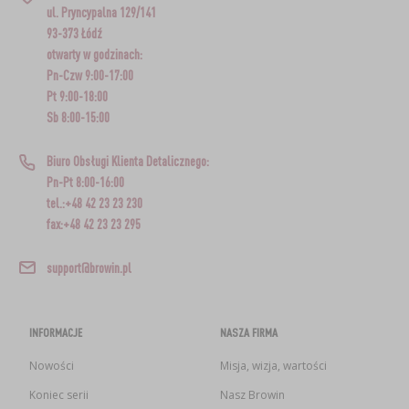
ul. Pryncypalna 129/141
93-373 Łódź
otwarty w godzinach:
Pn-Czw 9:00-17:00
Pt 9:00-18:00
Sb 8:00-15:00
Biuro Obsługi Klienta Detalicznego:
Pn-Pt 8:00-16:00
tel.:+48 42 23 23 230
fax:+48 42 23 23 295
support@browin.pl
INFORMACJE
NASZA FIRMA
Nowości
Misja, wizja, wartości
Koniec serii
Nasz Browin