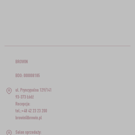
BROWIN
BDO: 000008185
ul. Pryncypalna 129/141
93-373 Łódź
Recepcja:
tel.:+48 42 23 23 200
browin@browin.pl
Salon sprzedaży: