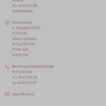
Recepcja:
tel.:+48 42 23 23 200
browin@browin.pl
Salon sprzedaży:
ul. Pryncypalna 129/141
93-373 Łódź
otwarty w godzinach:
Pn-Czw 9:00-17:00
Pt 9:00-18:00
Sb 8:00-15:00
Biuro Obsługi Klienta Detalicznego:
Pn-Pt 8:00-16:00
tel.:+48 42 23 23 230
fax:+48 42 23 23 295
support@browin.pl