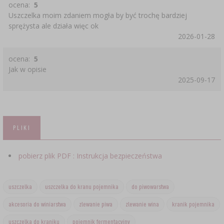
ocena:
5
Uszczelka moim zdaniem mogła by być trochę bardziej
sprężysta ale działa więc ok
2026-01-28
ocena:
5
Jak w opisie
2025-09-17
PLIKI
pobierz plik PDF : Instrukcja bezpieczeństwa
uszczelka
uszczelka do kranu pojemnika
do piwowarstwa
akcesoria do winiarstwa
zlewanie piwa
zlewanie wina
kranik pojemnika
uszczelka do kraniku
pojemnik fermentacyjny