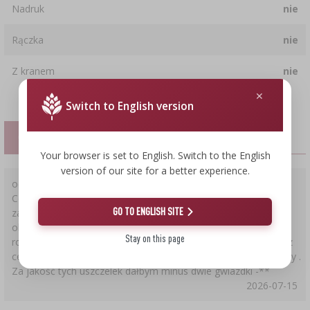
Nadruk
nie
Rączka
nie
Z kranem
nie
Switch to English version
OPINIE KLIENTÓW
Your browser is set to English. Switch to the English
version of our site for a better experience.
ocena:
1
Co roku zamawiam i co roku się powtarza , uszczelka po
GO TO ENGLISH SITE
założeniu i napełnieniu pojemnika pęka , jest nieszczelna, z
okolic kranu zaczyna kapac. Zakładając kolejna uszczelkę
Stay on this page
robilem to delikatnie aby jej jej naruszyć , niestety mija się to z
celem , po napełnieniu 4 pojemników , w dwóch uszczelki pękły .
Za jakość tych uszczelek dałbym minus dwie gwiazdki -**
2026-07-15