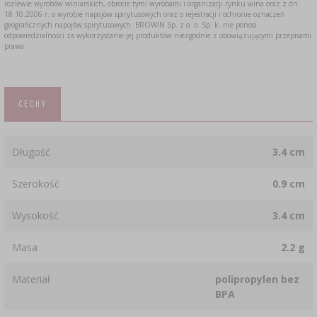
rozlewie wyrobów winiarskich, obrocie tymi wyrobami i organizacji rynku wina oraz z dn.
18.10.2006 r. o wyrobie napojów spirytusowych oraz o rejestracji i ochronie oznaczeń
geograficznych napojów spirytusowych. BROWIN Sp. z o. o. Sp. k. nie ponosi
odpowiedzialności za wykorzystanie jej produktów niezgodnie z obowiązującymi przepisami
prawa.
CECHY
Długość
3.4 cm
Szerokość
0.9 cm
Wysokość
3.4 cm
Masa
2.2 g
Materiał
polipropylen bez
BPA