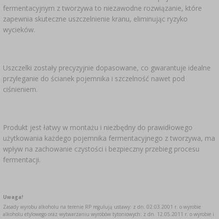
SUBSTANCJE DODATKOWE
›
fermentacyjnym z tworzywa to niezawodne rozwiązanie, które
MIERNIKI, WSKAŹNIKI
GADŻETY DOMOWE
›
PEKLE, MARYNATY I ZIOŁA
zapewnia skuteczne uszczelnienie kranu, eliminując ryzyko
wycieków.
ETYKIETY
›
BUTELKI
MOTORYZACJA
KULTURY BAKTERII
BADANIA ALKOHOLU
Uszczelki zostały precyzyjnie dopasowane, co gwarantuje idealne
›
GĄSIORY
LITERATURA WĘDLINIARSTWO
przyleganie do ścianek pojemnika i szczelność nawet pod
LITERATURA
ciśnieniem.
AROMATY DYMU WĘDZARNICZEGO
REGAŁY
›
Produkt jest łatwy w montażu i niezbędny do prawidłowego
AROMATYZACJA
użytkowania każdego pojemnika fermentacyjnego z tworzywa, ma
wpływ na zachowanie czystości i bezpieczny przebieg procesu
LITERATURA
fermentacji.
BADANIA WINA
Uwaga!
Zasady wyrobu alkoholu na terenie RP regulują ustawy: z dn. 02.03.2001 r. o wyrobie
ETYKIETY
alkoholu etylowego oraz wytwarzaniu wyrobów tytoniowych: z dn. 12.05.2011 r. o wyrobie i