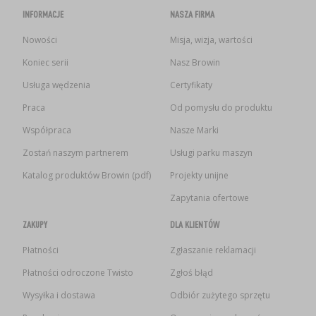
INFORMACJE
NASZA FIRMA
Nowości
Misja, wizja, wartości
Koniec serii
Nasz Browin
Usługa wędzenia
Certyfikaty
Praca
Od pomysłu do produktu
Współpraca
Nasze Marki
Zostań naszym partnerem
Usługi parku maszyn
Katalog produktów Browin (pdf)
Projekty unijne
Zapytania ofertowe
ZAKUPY
DLA KLIENTÓW
Płatności
Zgłaszanie reklamacji
Płatności odroczone Twisto
Zgłoś błąd
Wysyłka i dostawa
Odbiór zużytego sprzętu