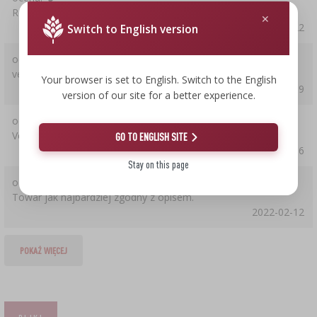
Robią robote
2024-12-22
Switch to English version
ocena:
5
very good
Your browser is set to English. Switch to the English
2024-02-19
version of our site for a better experience.
ocena:
5
Very good
GO TO ENGLISH SITE
2023-01-06
Stay on this page
ocena:
5
Towar jak najbardziej zgodny z opisem.
2022-02-12
POKAŻ WIĘCEJ