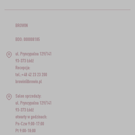
BROWIN
BDO: 000008185
ul. Pryncypalna 129/141
93-373 Łódź
Recepcja:
tel.:+48 42 23 23 200
browin@browin.pl
Salon sprzedaży:
ul. Pryncypalna 129/141
93-373 Łódź
otwarty w godzinach:
Pn-Czw 9:00-17:00
Pt 9:00-18:00