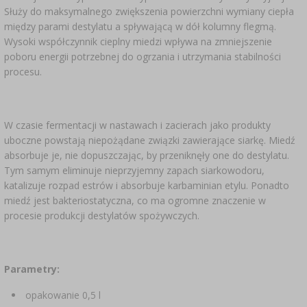
SUBSTANCJE DODATKOWE
›
Służy do maksymalnego zwiększenia powierzchni wymiany ciepła
MIERNIKI, WSKAŹNIKI
GADŻETY DOMOWE
›
PEKLE, MARYNATY I ZIOŁA
między parami destylatu a spływającą w dół kolumny flegmą.
Wysoki współczynnik cieplny miedzi wpływa na zmniejszenie
ETYKIETY
›
BUTELKI
poboru energii potrzebnej do ogrzania i utrzymania stabilności
MOTORYZACJA
KULTURY BAKTERII
procesu.
BADANIA ALKOHOLU
›
GĄSIORY
LITERATURA WĘDLINIARSTWO
LITERATURA
W czasie fermentacji w nastawach i zacierach jako produkty
AROMATY DYMU WĘDZARNICZEGO
REGAŁY
uboczne powstają niepożądane związki zawierające siarkę. Miedź
absorbuje je, nie dopuszczając, by przeniknęły one do destylatu.
Tym samym eliminuje nieprzyjemny zapach siarkowodoru,
›
AROMATYZACJA
katalizuje rozpad estrów i absorbuje karbaminian etylu. Ponadto
miedź jest bakteriostatyczna, co ma ogromne znaczenie w
procesie produkcji destylatów spożywczych.
LITERATURA
BADANIA WINA
Parametry:
ETYKIETY
opakowanie 0,5 l