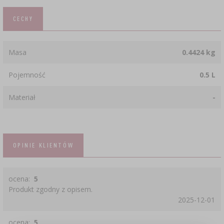
CECHY
Masa
0.4424 kg
Pojemność
0.5 L
Materiał
-
OPINIE KLIENTÓW
ocena:
5
Produkt zgodny z opisem.
2025-12-01
ocena:
5