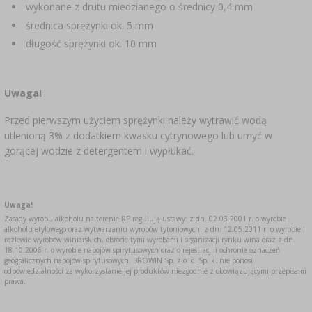
wykonane z drutu miedzianego o średnicy 0,4 mm
średnica sprężynki ok. 5 mm
długość sprężynki ok. 10 mm
Uwaga!
Przed pierwszym użyciem sprężynki należy wytrawić wodą
utlenioną 3% z dodatkiem kwasku cytrynowego lub umyć w
gorącej wodzie z detergentem i wypłukać.
Uwaga!
Zasady wyrobu alkoholu na terenie RP regulują ustawy: z dn. 02.03.2001 r. o wyrobie
alkoholu etylowego oraz wytwarzaniu wyrobów tytoniowych: z dn. 12.05.2011 r. o wyrobie i
rozlewie wyrobów winiarskich, obrocie tymi wyrobami i organizacji rynku wina oraz z dn.
18.10.2006 r. o wyrobie napojów spirytusowych oraz o rejestracji i ochronie oznaczeń
geograficznych napojów spirytusowych. BROWIN Sp. z o. o. Sp. k. nie ponosi
odpowiedzialności za wykorzystanie jej produktów niezgodnie z obowiązującymi przepisami
prawa.