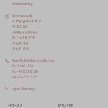
browin@browin.pl
Salon sprzedaży:
ul. Pryncypalna 129/141
93-373 Łódź
otwarty w godzinach:
Pn-Czw 9:00-17:00
Pt 9:00-18:00
Sb 8:00-15:00
Biuro Obsługi Klienta Detalicznego:
Pn-Pt 8:00-16:00
tel.:+48 42 23 23 230
fax:+48 42 23 23 295
support@browin.pl
INFORMACJE
NASZA FIRMA