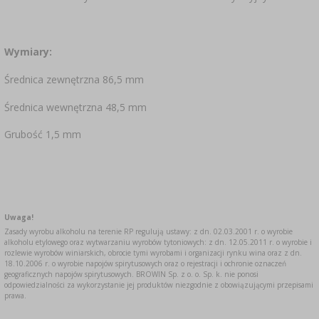
SUBSTANCJE DODATKOWE
›
MIERNIKI, WSKAŹNIKI
GADŻETY DOMOWE
›
PEKLE, MARYNATY I ZIOŁA
ETYKIETY
Wymiary:
›
BUTELKI
MOTORYZACJA
KULTURY BAKTERII
Średnica zewnętrzna 86,5 mm
BADANIA ALKOHOLU
›
GĄSIORY
LITERATURA WĘDLINIARSTWO
Średnica wewnętrzna 48,5 mm
LITERATURA
Grubość 1,5 mm
AROMATY DYMU WĘDZARNICZEGO
REGAŁY
›
AROMATYZACJA
Uwaga!
LITERATURA
Zasady wyrobu alkoholu na terenie RP regulują ustawy: z dn. 02.03.2001 r. o wyrobie
alkoholu etylowego oraz wytwarzaniu wyrobów tytoniowych: z dn. 12.05.2011 r. o wyrobie i
rozlewie wyrobów winiarskich, obrocie tymi wyrobami i organizacji rynku wina oraz z dn.
18.10.2006 r. o wyrobie napojów spirytusowych oraz o rejestracji i ochronie oznaczeń
BADANIA WINA
geograficznych napojów spirytusowych. BROWIN Sp. z o. o. Sp. k. nie ponosi
odpowiedzialności za wykorzystanie jej produktów niezgodnie z obowiązującymi przepisami
prawa.
ETYKIETY