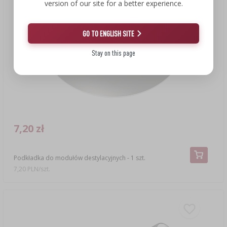
version of our site for a better experience.
GO TO ENGLISH SITE
Stay on this page
7,20 zł
Podkładka do modułów destylacyjnych - 1 szt.
7,20 PLN/szt.