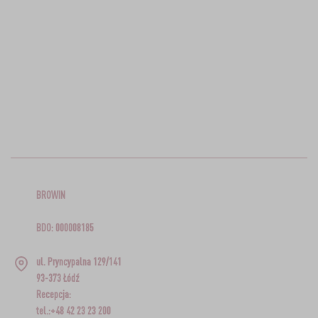
BROWIN
BDO: 000008185
ul. Pryncypalna 129/141
93-373 Łódź
Recepcja:
tel.:+48 42 23 23 200