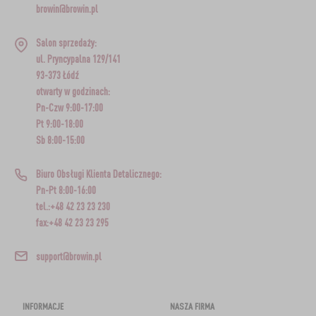
browin@browin.pl
Salon sprzedaży:
ul. Pryncypalna 129/141
93-373 Łódź
otwarty w godzinach:
Pn-Czw 9:00-17:00
Pt 9:00-18:00
Sb 8:00-15:00
Biuro Obsługi Klienta Detalicznego:
Pn-Pt 8:00-16:00
tel.:+48 42 23 23 230
fax:+48 42 23 23 295
support@browin.pl
INFORMACJE
NASZA FIRMA