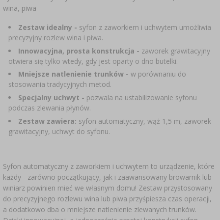
SUBSTANCJE DODATKOWE
›
wina, piwa
MIERNIKI, WSKAŹNIKI
GADŻETY DOMOWE
›
PEKLE, MARYNATY I ZIOŁA
​Zestaw idealny -
syfon z zaworkiem i uchwytem umożliwia
ETYKIETY
precyzyjny rozlew wina i piwa.
›
BUTELKI
MOTORYZACJA
KULTURY BAKTERII
Innowacyjna, prosta konstrukcja -
zaworek grawitacyjny
otwiera się tylko wtedy, gdy jest oparty o dno butelki.
BADANIA ALKOHOLU
›
GĄSIORY
LITERATURA WĘDLINIARSTWO
Mniejsze natlenienie trunków -
w porównaniu do
stosowania tradycyjnych metod.
LITERATURA
Specjalny uchwyt -
pozwala na ustabilizowanie syfonu
AROMATY DYMU WĘDZARNICZEGO
REGAŁY
podczas zlewania płynów.
Zestaw zawiera:
syfon automatyczny, wąż 1,5 m, zaworek
›
AROMATYZACJA
grawitacyjny, uchwyt do syfonu.
LITERATURA
Syfon automatyczny z zaworkiem i uchwytem to urządzenie, które
każdy - zarówno początkujący, jak i zaawansowany browarnik lub
BADANIA WINA
winiarz powinien mieć we własnym domu! Zestaw przystosowany
do precyzyjnego rozlewu wina lub piwa przyśpiesza czas operacji,
a dodatkowo dba o mniejsze natlenienie zlewanych trunków.
ETYKIETY