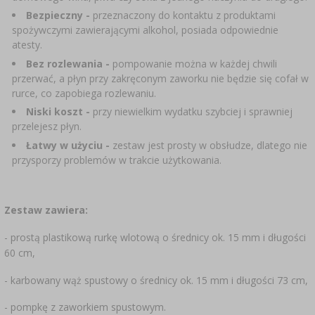
SUBSTANCJE DODATKOWE
›
MIERNIKI, WSKAŹNIKI
Bezpieczny -
przeznaczony do kontaktu z produktami
GADŻETY DOMOWE
›
PEKLE, MARYNATY I ZIOŁA
spożywczymi zawierającymi alkohol, posiada odpowiednie
atesty.
ETYKIETY
›
BUTELKI
MOTORYZACJA
Bez rozlewania -
pompowanie można w każdej chwili
KULTURY BAKTERII
przerwać, a płyn przy zakręconym zaworku nie będzie się cofał w
BADANIA ALKOHOLU
rurce, co zapobiega rozlewaniu.
›
GĄSIORY
LITERATURA WĘDLINIARSTWO
Niski koszt -
przy niewielkim wydatku szybciej i sprawniej
LITERATURA
przelejesz płyn.
AROMATY DYMU WĘDZARNICZEGO
REGAŁY
Łatwy w użyciu -
zestaw jest prosty w obsłudze, dlatego nie
przysporzy problemów w trakcie użytkowania.
›
AROMATYZACJA
Zestaw zawiera:
LITERATURA
- prostą plastikową rurkę wlotową o średnicy ok. 15 mm i długości
60 cm,
BADANIA WINA
- karbowany wąż spustowy o średnicy ok. 15 mm i długości 73 cm,
ETYKIETY
- pompkę z zaworkiem spustowym.