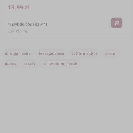
13,99 zł
Wężyk do obciągu wina
7,00 PLN/m
do ściągania wina
do ściągania piwa
do zlewania płynu
do wina
do piwa
do soku
do zlewania znad osadu