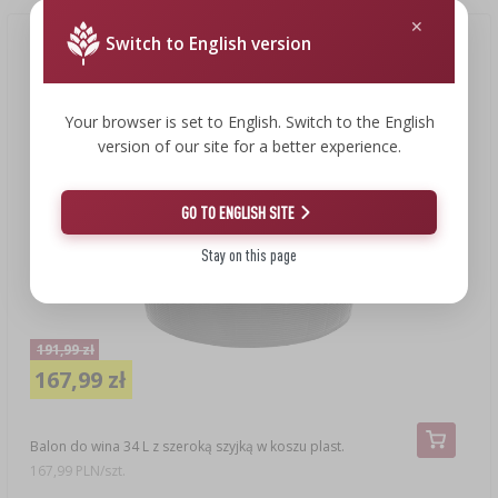
Switch to English version
Nowa cena
(-13%)
Your browser is set to English. Switch to the English
version of our site for a better experience.
GO TO ENGLISH SITE
Stay on this page
191,99 zł
167,99 zł
Balon do wina 34 L z szeroką szyjką w koszu plast.
167,99 PLN/szt.