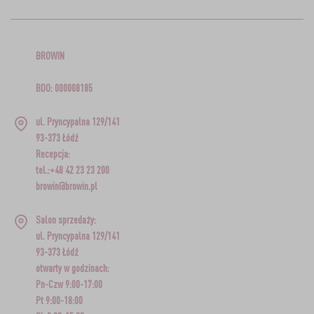
BROWIN
BDO: 000008185
ul. Pryncypalna 129/141
93-373 Łódź
Recepcja:
tel.:+48 42 23 23 200
browin@browin.pl
Salon sprzedaży:
ul. Pryncypalna 129/141
93-373 Łódź
otwarty w godzinach:
Pn-Czw 9:00-17:00
Pt 9:00-18:00