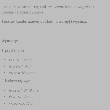
Po skończonym obciągu odkręć zaworek spustowy, w celu
uwolnienia płynu z wężyka.
Zestaw każdorazowo dokładnie wymyj i wysusz.
Wymiary:
1. prosta rurka:
Ø zew. 1,5 cm
Ø wew. 1,4 cm
wysokość 60 cm
2. karbowany wąż:
Ø zew. 1,3/1,8 cm
Ø wew. 1,2 cm
wysokość 73 cm