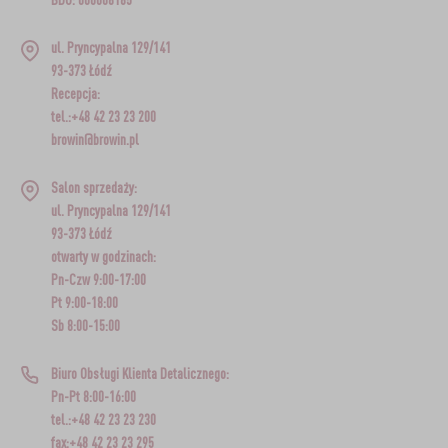
ul. Pryncypalna 129/141
93-373 Łódź
Recepcja:
tel.:+48 42 23 23 200
browin@browin.pl
Salon sprzedaży:
ul. Pryncypalna 129/141
93-373 Łódź
otwarty w godzinach:
Pn-Czw 9:00-17:00
Pt 9:00-18:00
Sb 8:00-15:00
Biuro Obsługi Klienta Detalicznego:
Pn-Pt 8:00-16:00
tel.:+48 42 23 23 230
fax:+48 42 23 23 295