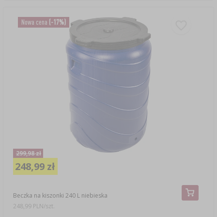
Nowa cena
(-17%)
299,98 zł
248,99 zł
Beczka na kiszonki 240 L niebieska
248,99 PLN/szt.