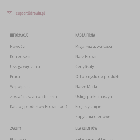
support@browin.pl
INFORMACJE
NASZA FIRMA
Nowości
Misja, wizja, wartości
Koniec serii
Nasz Browin
Usługa wędzenia
Certyfikaty
Praca
Od pomysłu do produktu
Współpraca
Nasze Marki
Zostań naszym partnerem
Usługi parku maszyn
Katalog produktów Browin (pdf)
Projekty unijne
Zapytania ofertowe
ZAKUPY
DLA KLIENTÓW
Płatności
Zgłaszanie reklamacji