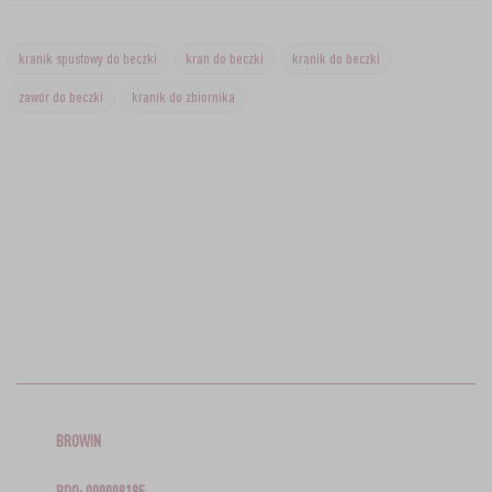
kranik spustowy do beczki
kran do beczki
kranik do beczki
zawór do beczki
kranik do zbiornika
BROWIN
BDO: 000008185