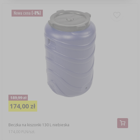
Nowa cena
(-8%)
189,99 zł
174,00 zł
Beczka na kiszonki 130 L niebieska
174,00 PLN/szt.