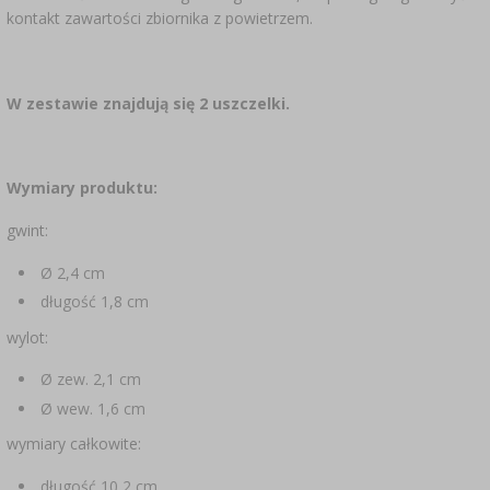
kontakt zawartości zbiornika z powietrzem.
W zestawie znajdują się 2 uszczelki.
Wymiary produktu:
gwint:
Ø 2,4 cm
długość 1,8 cm
wylot:
Ø zew. 2,1 cm
Ø wew. 1,6 cm
wymiary całkowite:
długość 10,2 cm