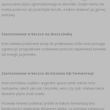
SUBSTANCJE DODATKOWE
›
spuszczanie płynu zgromadzonego w zbiorniku. Dzięki niemu nie
MIERNIKI, WSKAŹNIKI
GADŻETY DOMOWE
›
PEKLE, MARYNATY I ZIOŁA
trzeba podnosić ani przechylać beczki, a także otwierać jej górnej
pokrywy.
ETYKIETY
›
BUTELKI
MOTORYZACJA
KULTURY BAKTERII
BADANIA ALKOHOLU
Zastosowanie w beczce na deszczówkę
›
GĄSIORY
LITERATURA WĘDLINIARSTWO
Kran ułatwia pobieranie wody do podlewania roślin oraz pomaga
LITERATURA
ograniczyć przypadkowe rozlewanie podczas napełniania konewki
AROMATY DYMU WĘDZARNICZEGO
REGAŁY
lub innego pojemnika.
›
AROMATYZACJA
Zastosowanie w beczce do kiszenia lub fermentacji
LITERATURA
Kran umożliwia szybkie i wygodne spuszczanie soków oraz
nastawów, takich jak sok z kiszonki, wino czy cydr. Ułatwia także
BADANIA WINA
zlewanie płynu znad osadu.
Pozwala również pobierać próbki w trakcie fermentacji bez
ETYKIETY
konieczności otwierania głównego wieka, co pomaga ograniczyć