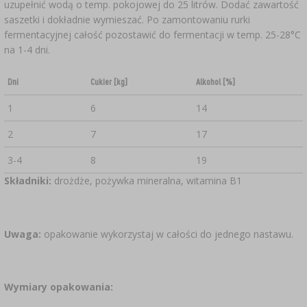
uzupełnić wodą o temp. pokojowej do 25 litrów. Dodać zawartość
saszetki i dokładnie wymieszać. Po zamontowaniu rurki
fermentacyjnej całość pozostawić do fermentacji w temp. 25-28°C
na 1-4 dni.
Dni
Cukier [kg]
Alkohol [%]
1
6
14
2
7
17
3-4
8
19
Składniki:
drożdże, pożywka mineralna, witamina B1
Uwaga:
opakowanie wykorzystaj w całości do jednego nastawu.
Wymiary opakowania: