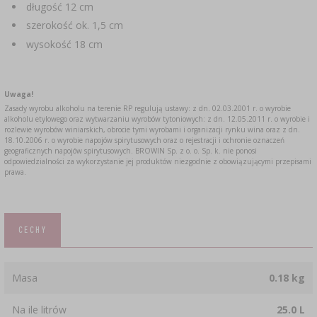
długość 12 cm
szerokość ok. 1,5 cm
wysokość 18 cm
Uwaga!
Zasady wyrobu alkoholu na terenie RP regulują ustawy: z dn. 02.03.2001 r. o wyrobie
alkoholu etylowego oraz wytwarzaniu wyrobów tytoniowych: z dn. 12.05.2011 r. o wyrobie i
rozlewie wyrobów winiarskich, obrocie tymi wyrobami i organizacji rynku wina oraz z dn.
18.10.2006 r. o wyrobie napojów spirytusowych oraz o rejestracji i ochronie oznaczeń
geograficznych napojów spirytusowych. BROWIN Sp. z o. o. Sp. k. nie ponosi
odpowiedzialności za wykorzystanie jej produktów niezgodnie z obowiązującymi przepisami
prawa.
CECHY
Masa
0.18 kg
Na ile litrów
25.0 L