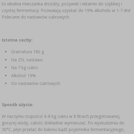
to idealna mieszanka drożdży, pożywek i witamin do szybkiej i
SUBSTANCJE DODATKOWE
›
MIERNIKI, WSKAŹNIKI
GADŻETY DOMOWE
›
czystej fermentacji. Pozwalają uzyskać do 19% alkoholu w 1-7 dni!
PEKLE, MARYNATY I ZIOŁA
Polecane do nastawów cukrowych.
ETYKIETY
›
BUTELKI
MOTORYZACJA
KULTURY BAKTERII
BADANIA ALKOHOLU
Istotne cechy:
›
GĄSIORY
LITERATURA WĘDLINIARSTWO
Gramatura 180 g
LITERATURA
Na 25L nastawu
AROMATY DYMU WĘDZARNICZEGO
REGAŁY
Na 7 kg cukru
Alkohol: 19%
›
AROMATYZACJA
Do nastawów cukrowych
LITERATURA
Sposób użycia:
BADANIA WINA
W naczyniu rozpuścić 6-8 kg cukru w 8 litrach przegotowanej,
gorącej wody, całość dokładnie wymieszać. Po wystudzeniu do
ETYKIETY
30°C, płyn przelać do balonu bądź pojemnika fermentacyjnego,