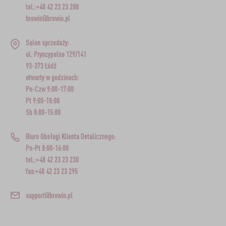
tel.:+48 42 23 23 200
browin@browin.pl
Salon sprzedaży:
ul. Pryncypalna 129/141
93-373 Łódź
otwarty w godzinach:
Pn-Czw 9:00-17:00
Pt 9:00-18:00
Sb 8:00-15:00
Biuro Obsługi Klienta Detalicznego:
Pn-Pt 8:00-16:00
tel.:+48 42 23 23 230
fax:+48 42 23 23 295
support@browin.pl