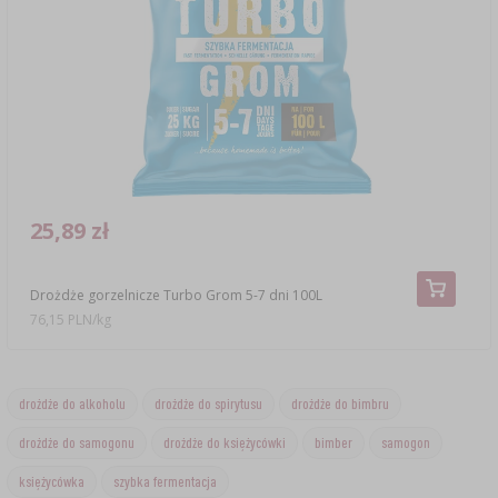
25,89 zł
Drożdże gorzelnicze Turbo Grom 5-7 dni 100L
76,15 PLN/kg
drożdże do alkoholu
drożdże do spirytusu
drożdże do bimbru
drożdże do samogonu
drożdże do księżycówki
bimber
samogon
księżycówka
szybka fermentacja