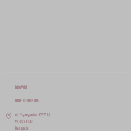
BROWIN
BDO: 000008185
ul. Pryncypalna 129/141
93-373 Łódź
Recepcja: