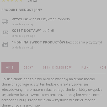
5.0 (2)
CZUJNIKI BEZPRZEWODOWE
›
BECZKI I WORKI
SUBSTANCJE ŻELUJĄCE DŻEMY
GARNKI I FORMY RZYMSKIE
ZACISKARKI
DOMKI I KARMNIKI
PRODUKT NIEDOSTĘPNY
RURKI FERMENTACYJNE
DROŻDŻE WINIARSKIE
DODATKI AROMATYZUJĄCE I PRZYPRAWY
ZESTAWY SERWOWARSKIE
MASZYNKI DO MIELENIA
KAMIONKA
›
›
GĄSIORY
WĘDZARNIE I HAKI
WYSYŁKA
: w najbliższy dzień roboczy
AKCESORIA PIWOWARSKIE
dowiedz się więcej »
LITERATURA
›
ŚRODKI DODATKOWE
DEKORACJE CUKIERNICZE I PRODUKTY DO
SOKOWNIKI
›
PAKOWANIE PRÓŻNIOWE
›
KOSZT DOSTAWY
: od 0 zł!
GRILLOWANIE
›
BUTELKI
PIECZENIA
KAPSLE
dowiedz się więcej »
WĘDZENIE I GRILLOWANIE
PRASY
BUTELKI
14 DNI NA ZWROT PRODUKTÓW
bez podania przyczyny!
NACZYNIA ŻELIWNE
›
AKCESORIA DO PEKLOWANIA
ZAKRĘTKI
dowiedz się więcej »
KAPSLOWNICE
KULTURY BAKTERII
ROZDRABNIARKI
SZYBKOWARY
PALENISKA
BECZKI I KARAFKI
›
APLIKATORY, ZACISKARKI
BUTELKI
JOGURTOWNICE
›
FILTROWANIE
OPIS
CECHY
OPINIE KLIENTÓW
PLIKI
KOM
SUSZARKI DO ŻYWNOŚCI
›
PAKOWANIE PRÓŻNIOWE
VYPITO
›
NICI, SZNURKI, SIATKI
BADANIA PIWA
PRZYPRAWY
Polskie chmielone to piwo będące wariacją na temat mocno
LEJKI
›
KORKOWANIE
chmielonego lagera. Styl ten będzie charakteryzował się
DROŻDŻE GORZELNICZE
›
PRZECHOWYWANIE
OSŁONKI
zdecydowanym aromatem szlachetnego chmielu, który uwypukla
ETYKIETY
się ziołowo-kwiatowymi akcentami oraz mocną korzenną i nieco
›
AKCESORIA WINIARSKIE
WĘGIEL AKTYWNY
›
herbacianą nutą. Propozycja dla wszystkich wielbicieli mocno
MŁYNKI I MOŹDZIERZE
JELITA
chmielonych, jasnych piw.