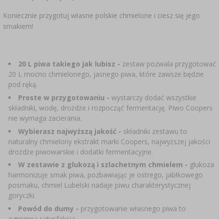
SUBSTANCJE DODATKOWE
›
MIERNIKI, WSKAŹNIKI
Koniecznie przygotuj własne polskie chmielone i ciesz się jego
GADŻETY DOMOWE
›
PEKLE, MARYNATY I ZIOŁA
smakiem!
ETYKIETY
›
BUTELKI
MOTORYZACJA
KULTURY BAKTERII
BADANIA ALKOHOLU
20 L piwa takiego jak lubisz -
zestaw pozwala przygotować
›
GĄSIORY
LITERATURA WĘDLINIARSTWO
20 L mocno chmielonego, jasnego piwa, które zawsze będzie
pod ręką.
LITERATURA
Proste w przygotowaniu
-
wystarczy dodać wszystkie
AROMATY DYMU WĘDZARNICZEGO
REGAŁY
składniki, wodę, drożdże i rozpocząć fermentację. Piwo Coopers
nie wymaga zacierania.
›
AROMATYZACJA
Wybierasz najwyższą jakość
-
składniki zestawu to
naturalny chmielony ekstrakt marki Coopers, najwyższej jakości
drożdże piwowarskie i dodatki fermentacyjne.
LITERATURA
W zestawie z glukozą i szlachetnym chmielem
-
glukoza
harmonizuje smak piwa, pozbawiając je ostrego, jabłkowego
BADANIA WINA
posmaku, chmiel Lubelski nadaje piwu charakterystycznej
goryczki.
Powód do dumy -
przygotowanie własnego piwa to
ETYKIETY
ogromna satysfakcja.