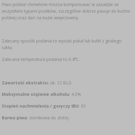
Piwo polskie chmielone można komponować w zasadzie ze
wszystkimi typami posiłków, szczególnie dobrze pasuje do kuchni
polskiej oraz dań na bazie wieprzowiny.
Zalecany sposób podania to wysoki pokal lub kufel z grubego
szkła.
o
Zalecana temperatura podania to 6-8
C.
Zawartość ekstraktu:
ok. 12 BLG
Maksymalne stężenie alkoholu:
4,5%
Stopień nachmielenia / goryczy IBU:
33
Barwa piwa:
słomkowa do złotej.