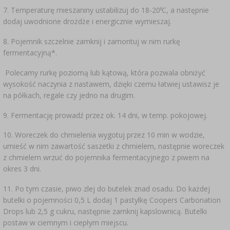
o
7. Temperaturę mieszaniny ustabilizuj do 18-20
C, a następnie
dodaj uwodnione drożdże i energicznie wymieszaj.
8. Pojemnik szczelnie zamknij i zamontuj w nim rurkę
fermentacyjną*.
Polecamy rurkę poziomą lub kątową, która pozwala obniżyć
wysokość naczynia z nastawem, dzięki czemu łatwiej ustawisz je
na półkach, regale czy jedno na drugim.
9. Fermentację prowadź przez ok. 14 dni, w temp. pokojowej.
10. Woreczek do chmielenia wygotuj przez 10 min w wodzie,
umieść w nim zawartość saszetki z chmielem, następnie woreczek
z chmielem wrzuć do pojemnika fermentacyjnego z piwem na
okres 3 dni.
11. Po tym czasie, piwo zlej do butelek znad osadu. Do każdej
butelki o pojemności 0,5 L dodaj 1 pastylkę Coopers Carbonation
Drops lub 2,5 g cukru, następnie zamknij kapslownicą. Butelki
postaw w ciemnym i ciepłym miejscu.