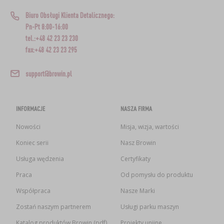
Biuro Obsługi Klienta Detalicznego:
Pn-Pt 8:00-16:00
tel.:+48 42 23 23 230
fax:+48 42 23 23 295
support@browin.pl
INFORMACJE
NASZA FIRMA
Nowości
Misja, wizja, wartości
Koniec serii
Nasz Browin
Usługa wędzenia
Certyfikaty
Praca
Od pomysłu do produktu
Współpraca
Nasze Marki
Zostań naszym partnerem
Usługi parku maszyn
Katalog produktów Browin (pdf)
Projekty unijne