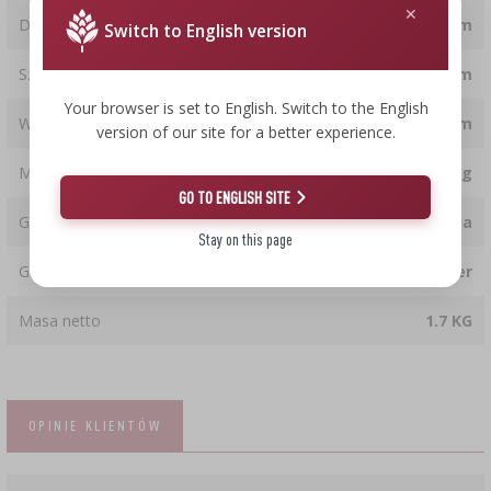
Długość
21.2 cm
Switch to English version
Szerokość
12.2 cm
Your browser is set to English. Switch to the English
Wysokość
20 cm
version of our site for a better experience.
Masa
2.945 kg
GO TO ENGLISH SITE
Gorycz
Średnia
Stay on this page
Gatunek
Lager
Masa netto
1.7 KG
OPINIE KLIENTÓW