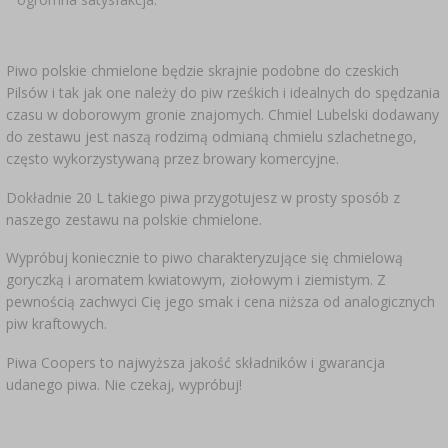
Piwo polskie chmielone będzie skrajnie podobne do czeskich
Pilsów i tak jak one należy do piw rześkich i idealnych do spędzania
czasu w doborowym gronie znajomych. Chmiel Lubelski dodawany
do zestawu jest naszą rodzimą odmianą chmielu szlachetnego,
często wykorzystywaną przez browary komercyjne.
Dokładnie 20 L takiego piwa przygotujesz w prosty sposób z
naszego zestawu na polskie chmielone.
Wypróbuj koniecznie to piwo charakteryzujące się chmielową
goryczką i aromatem kwiatowym, ziołowym i ziemistym. Z
pewnością zachwyci Cię jego smak i cena niższa od analogicznych
piw kraftowych.
Piwa Coopers to najwyższa jakość składników i gwarancja
udanego piwa. Nie czekaj, wypróbuj!