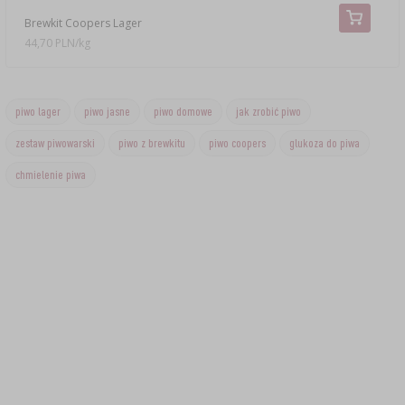
Brewkit Coopers Lager
44,70 PLN/kg
piwo lager
piwo jasne
piwo domowe
jak zrobić piwo
zestaw piwowarski
piwo z brewkitu
piwo coopers
glukoza do piwa
chmielenie piwa