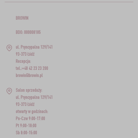
BROWIN
BDO: 000008185
ul. Pryncypalna 129/141
93-373 Łódź
Recepcja:
tel.:+48 42 23 23 200
browin@browin.pl
Salon sprzedaży:
ul. Pryncypalna 129/141
93-373 Łódź
otwarty w godzinach:
Pn-Czw 9:00-17:00
Pt 9:00-18:00
Sb 8:00-15:00