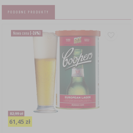
PODOBNE PRODUKTY
Nowa cena
(-26%)
82,99 zł
61,45 zł