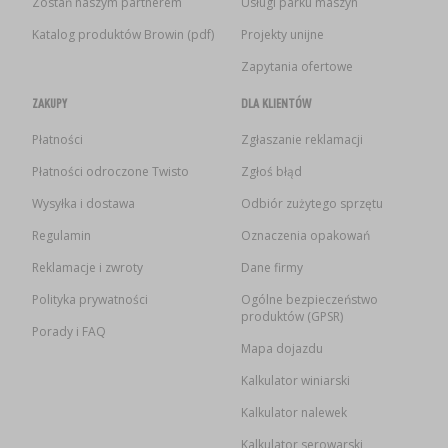
Zostań naszym partnerem
Usługi parku maszyn
Katalog produktów Browin (pdf)
Projekty unijne
Zapytania ofertowe
ZAKUPY
DLA KLIENTÓW
Płatności
Zgłaszanie reklamacji
Płatności odroczone Twisto
Zgłoś błąd
Wysyłka i dostawa
Odbiór zużytego sprzętu
Regulamin
Oznaczenia opakowań
Reklamacje i zwroty
Dane firmy
Polityka prywatności
Ogólne bezpieczeństwo
produktów (GPSR)
Porady i FAQ
Mapa dojazdu
Kalkulator winiarski
Kalkulator nalewek
Kalkulator serowarski