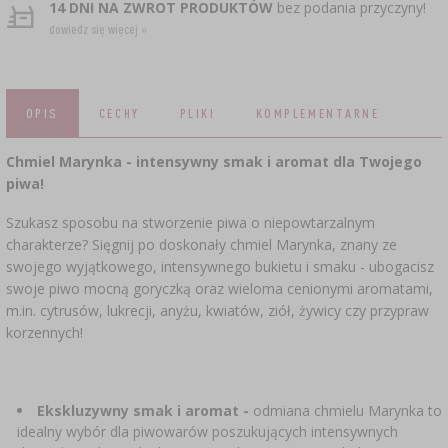
CZUJNIKI BEZPRZEWODOWE
›
BECZKI I WORKI
14 DNI NA ZWROT PRODUKTÓW
bez podania przyczyny!
SUBSTANCJE ŻELUJĄCE DŻEMY
GARNKI I FORMY RZYMSKIE
ZACISKARKI
DOMKI I KARMNIKI
dowiedz się więcej »
RURKI FERMENTACYJNE
DROŻDŻE WINIARSKIE
DODATKI AROMATYZUJĄCE I PRZYPRAWY
ZESTAWY SERWOWARSKIE
MASZYNKI DO MIELENIA
KAMIONKA
›
›
GĄSIORY
WĘDZARNIE I HAKI
AKCESORIA PIWOWARSKIE
LITERATURA
›
ŚRODKI DODATKOWE
OPIS
CECHY
PLIKI
KOMPLEMENTARNE
DEKORACJE CUKIERNICZE I PRODUKTY DO
SOKOWNIKI
›
PAKOWANIE PRÓŻNIOWE
›
GRILLOWANIE
›
BUTELKI
PIECZENIA
KAPSLE
WĘDZENIE I GRILLOWANIE
Chmiel Marynka - intensywny smak i aromat dla Twojego
PRASY
BUTELKI
NACZYNIA ŻELIWNE
›
piwa!
AKCESORIA DO PEKLOWANIA
ZAKRĘTKI
KAPSLOWNICE
KULTURY BAKTERII
ROZDRABNIARKI
Szukasz sposobu na stworzenie piwa o niepowtarzalnym
SZYBKOWARY
PALENISKA
charakterze? Sięgnij po doskonały chmiel Marynka, znany ze
BECZKI I KARAFKI
›
APLIKATORY, ZACISKARKI
BUTELKI
swojego wyjątkowego, intensywnego bukietu i smaku - ubogacisz
JOGURTOWNICE
›
FILTROWANIE
SUSZARKI DO ŻYWNOŚCI
swoje piwo mocną goryczką oraz wieloma cenionymi aromatami,
›
PAKOWANIE PRÓŻNIOWE
VYPITO
›
m.in. cytrusów, lukrecji, anyżu, kwiatów, ziół, żywicy czy przypraw
NICI, SZNURKI, SIATKI
BADANIA PIWA
PRZYPRAWY
korzennych!
LEJKI
›
KORKOWANIE
DROŻDŻE GORZELNICZE
›
PRZECHOWYWANIE
OSŁONKI
ETYKIETY
›
AKCESORIA WINIARSKIE
WĘGIEL AKTYWNY
Ekskluzywny smak i aromat -
odmiana chmielu Marynka to
›
MŁYNKI I MOŹDZIERZE
JELITA
idealny wybór dla piwowarów poszukujących intensywnych