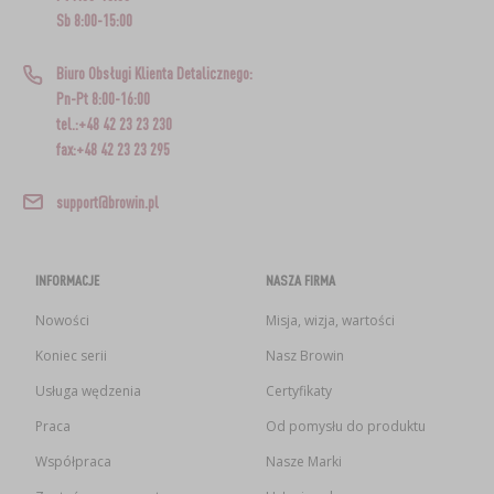
Sb 8:00-15:00
Biuro Obsługi Klienta Detalicznego:
Pn-Pt 8:00-16:00
tel.:+48 42 23 23 230
fax:+48 42 23 23 295
support@browin.pl
INFORMACJE
NASZA FIRMA
Nowości
Misja, wizja, wartości
Koniec serii
Nasz Browin
Usługa wędzenia
Certyfikaty
Praca
Od pomysłu do produktu
Współpraca
Nasze Marki