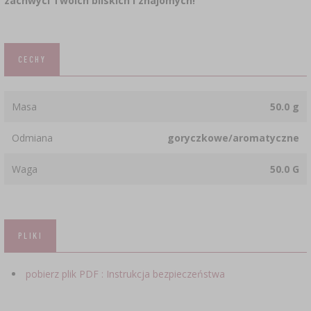
zachwyci Twoich bliskich i znajomych!
CECHY
Masa
50.0 g
Odmiana
goryczkowe/aromatyczne
Waga
50.0 G
PLIKI
pobierz plik PDF : Instrukcja bezpieczeństwa