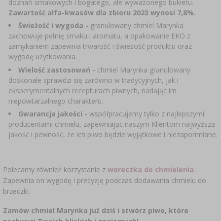
doznań smakowych i bogatego, ale wyważonego bukietu.
SUBSTANCJE DODATKOWE
›
MIERNIKI, WSKAŹNIKI
Zawartość alfa-kwasów dla zbioru 2023 wynosi 7,8%.
GADŻETY DOMOWE
›
PEKLE, MARYNATY I ZIOŁA
Świeżość i wygoda -
granulowany chmiel Marynka
ETYKIETY
zachowuje pełnię smaku i aromatu, a opakowanie EKO z
›
BUTELKI
MOTORYZACJA
zamykaniem zapewnia trwałość i świeżość produktu oraz
KULTURY BAKTERII
wygodę użytkowania.
BADANIA ALKOHOLU
›
Wielość zastosowań -
chmiel Marynka granulowany
GĄSIORY
LITERATURA WĘDLINIARSTWO
doskonale sprawdzi się zarówno w tradycyjnych, jak i
LITERATURA
eksperymentalnych recepturach piwnych, nadając im
AROMATY DYMU WĘDZARNICZEGO
REGAŁY
niepowtarzalnego charakteru.
Gwarancja jakości -
współpracujemy tylko z najlepszymi
producentami chmielu, zapewniając naszym Klientom najwyższą
›
AROMATYZACJA
jakość i pewność, że ich piwo będzie wyjątkowe i niezapomniane.
LITERATURA
Polecamy również korzystanie z
woreczka do chmielenia
.
Zapewnia on wygodę i precyzję podczas dodawania chmielu do
BADANIA WINA
brzeczki.
Zamów chmiel Marynka już dziś i stwórz piwo, które
ETYKIETY