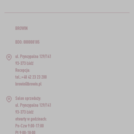
BROWIN
BDO: 000008185
ul. Pryncypalna 129/141
93-373 Łódź
Recepcja:
tel.:+48 42 23 23 200
browin@browin.pl
Salon sprzedaży:
ul. Pryncypalna 129/141
93-373 Łódź
otwarty w godzinach:
Pn-Czw 9:00-17:00
Pt 9:00-18:00