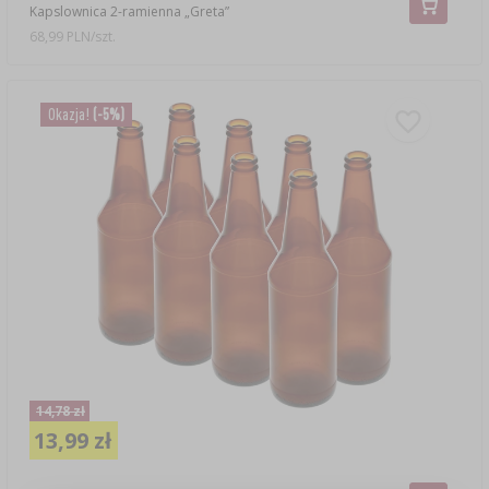
Kapslownica 2-ramienna „Greta”
68,99 PLN/szt.
Okazja!
(-5%)
14,78 zł
13,99 zł