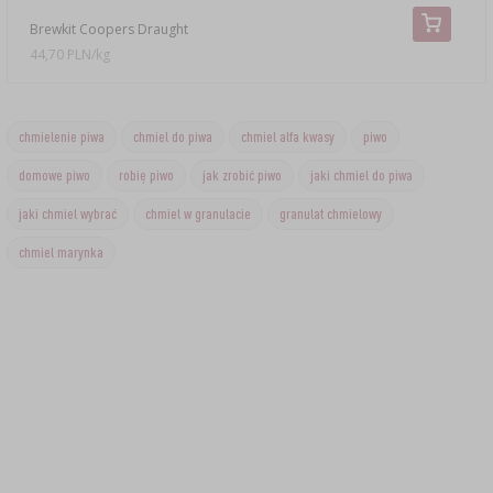
Brewkit Coopers Draught
44,70 PLN/kg
chmielenie piwa
chmiel do piwa
chmiel alfa kwasy
piwo
domowe piwo
robię piwo
jak zrobić piwo
jaki chmiel do piwa
jaki chmiel wybrać
chmiel w granulacie
granulat chmielowy
chmiel marynka