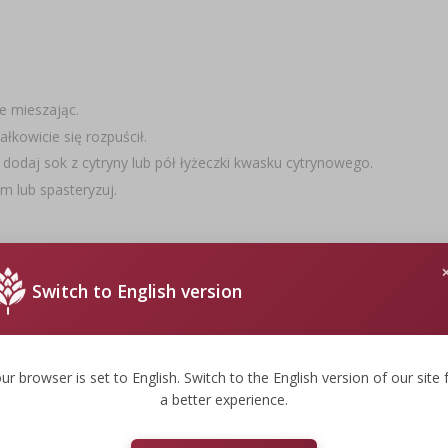
e mieszając.
łkowicie się rozpuścił.
. dodaj sok z cytryny lub pół łyżeczki kwasku cytrynowego.
em lub spasteryzuj.
Switch to English version
ur browser is set to English. Switch to the English version of our site 
a better experience.