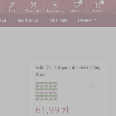
Blog
Przepiśnik
Logowanie
Ulubione
Koszyk
STWO
GORZELNICTWO
DOM I OGRÓD
TERMOMETRY
Frukta-Żel - Pektyna do dżemów i konfitur,
15 szt.
61,99 zł