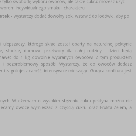
e tylko swobodę wyboru owoców, ale także cukru: możesz użyć
etworom indywidualnego smaku i charakteru!
retek
- wystarczy dodać dowolny sok, wstawić do lodówki, aby po
 ulepszaczy, którego skład został oparty na naturalnej pektynie
e, słodkie, domowe przetwory dla całej rodziny - dzieci będą
e nawet do 1 kg dowolnie wybranych owoców! Z tym produktem
bki i bezproblemowy sposób! Wystarczy, że do owoców dodasz
 i zagotujesz całość, intensywnie mieszając. Gorąca konfitura jest
zonych. W dżemach o wysokim stężeniu cukru pektyna można nie
olecamy owoce wymieszać z częścią cukru oraz Frukta-Żelem, a