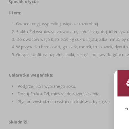
Sposób użycia:
Dżem:
Owoce umyj, wypestkuj, większe rozdrobnij.
Frukta-Żel wymieszaj z owocami, całość zagotuj, intensywni
Do owoców wsyp 0,35-0,50 kg cukru i gotuj kilka minut, by ca
W przypadku brzoskwiń, gruszek, moreli, truskawek, dyni itp
Gorącą konfiturą napełnij słoiki, zakręć i postaw do góry dn
Galaretka wegańska:
Podgrzej 0,5 l wybranego soku.
Dodaj Frukta-Żel, mieszaj do rozpuszczenia.
Płyn po wystudzeniu wstaw do lodówki, by stężał.
Yo
Składniki: