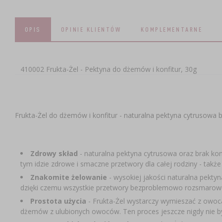
OPIS
SKŁADNIKI ZESTAWU
OPINIE KLIENTÓW
KOMPLEMENTARNE
410002 Frukta-Żel - Pektyna do dżemów i konfitur, 30g
Frukta-Żel do dżemów i konfitur - naturalna pektyna cytrusowa
Zdrowy skład
- naturalna pektyna cytrusowa oraz brak kon
tym idzie zdrowe i smaczne przetwory dla całej rodziny - także 
Znakomite żelowanie
- wysokiej jakości naturalna pekty
dzięki czemu wszystkie przetwory bezproblemowo rozsmarowują 
Prostota użycia
- Frukta-Żel wystarczy wymieszać z owoca
dżemów z ulubionych owoców. Ten proces jeszcze nigdy nie był