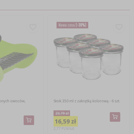
Nowa cena
(-30%)
obnych owoców,
Słoik 350 ml z zakrętką kolorową - 6 szt.
a
23,79 zł
16,59 zł
2,77 PLN/szt.