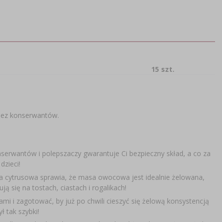
15 szt.
 bez konserwantów.
serwantów i polepszaczy gwarantuje Ci bezpieczny skład, a co za
dzieci!
na cytrusowa sprawia, że masa owocowa jest idealnie żelowana,
się na tostach, ciastach i rogalikach!
mi i zagotować, by już po chwili cieszyć się żelową konsystencją
 tak szybki!