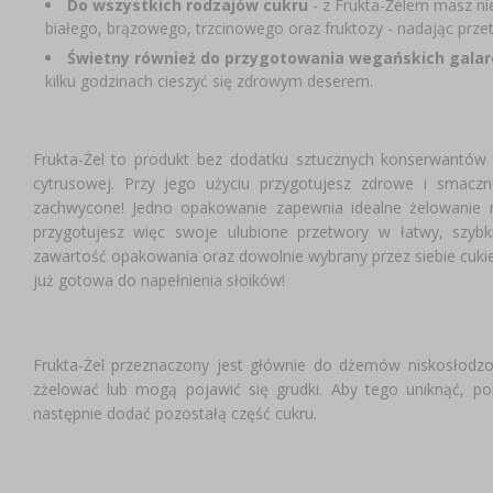
Do wszystkich rodzajów cukru
- z Frukta-Żelem masz ni
białego, brązowego, trzcinowego oraz fruktozy - nadając prz
Świetny również do przygotowania wegańskich gala
kilku godzinach cieszyć się zdrowym deserem.
Frukta-Żel to produkt bez dodatku sztucznych konserwantów i
cytrusowej. Przy jego użyciu przygotujesz zdrowe i smaczn
zachwycone! Jedno opakowanie zapewnia idealne żelowani
przygotujesz więc swoje ulubione przetwory w łatwy, szy
zawartość opakowania oraz dowolnie wybrany przez siebie cukier
już gotowa do napełnienia słoików!
Frukta-Żel przeznaczony jest głównie do dżemów niskosłod
zżelować lub mogą pojawić się grudki. Aby tego uniknąć, p
następnie dodać pozostałą część cukru.