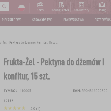
Karty
Konfigurator
Kalkulatory
Usługi
PIEKARNICTWO
SEROWARSTWO
PIWOWARSTWO
PRZETWÓR
a-Żel - Pektyna do dżemów i konfitur, 15 szt.
Frukta-Żel - Pektyna do dżemów i
konfitur, 15 szt.
SYMBOL
: 410005
EAN
: 5904816022322
OCENA
★
★
★
★
★
★
★
★
★
★
5.0 (1)