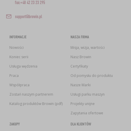
fax:+48 42 23 23 295
support@browin.pl
INFORMACJE
NASZA FIRMA
Nowości
Misja, wizja, wartości
Koniec serii
Nasz Browin
Usługa wędzenia
Certyfikaty
Praca
Od pomysłu do produktu
Współpraca
Nasze Marki
Zostań naszym partnerem
Usługi parku maszyn
Katalog produktów Browin (pdf)
Projekty unijne
Zapytania ofertowe
ZAKUPY
DLA KLIENTÓW