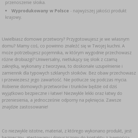
przenoszenie słoika.
Wyprodukowany w Polsce
-
najwyższej jakości produkt
krajowy.
Uwielbiasz domowe przetwory? Przygotowujesz je we własnym
domu? Mamy coś, co powinno znaleźć się w Twojej kuchni. A
może potrzebujesz pojemnika, w którym wygodnie przechowasz
różne drobiazgi? Uniwersalny, nietłukący się słoik z czarną
zakrętką, wykonany z tworzywa, to doskonałe uzupełnienie i
zamiennik dla typowych szklanych słoików. Bez obaw przechowasz
i przewieziesz jego zawartość. Nie potłucze się podczas mycia.
Robienie domowych przetworów i trunków będzie od dziś
wyjątkowo bezpieczne i łatwe! Niezwykle lekki oraz łatwy do
przeniesienia, a jednocześnie odporny na pęknięcia. Zawsze
znajdzie zastosowanie!
Co niezwykle istotne, materiał, z którego wykonano produkt, jest
bezpieczny, atestowany i dopuszczony do kontaktu z żywnością