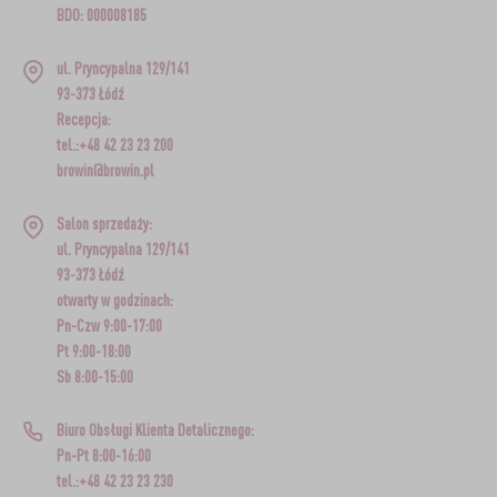
BDO: 000008185
ul. Pryncypalna 129/141
93-373 Łódź
Recepcja:
tel.:+48 42 23 23 200
browin@browin.pl
Salon sprzedaży:
ul. Pryncypalna 129/141
93-373 Łódź
otwarty w godzinach:
Pn-Czw 9:00-17:00
Pt 9:00-18:00
Sb 8:00-15:00
Biuro Obsługi Klienta Detalicznego:
Pn-Pt 8:00-16:00
tel.:+48 42 23 23 230