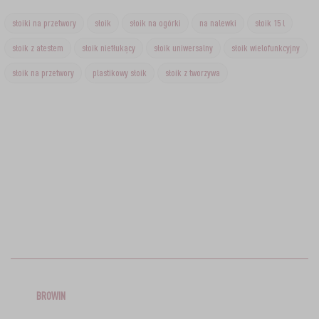
słoiki na przetwory
słoik
słoik na ogórki
na nalewki
słoik 15 l
słoik z atestem
słoik nietłukący
słoik uniwersalny
słoik wielofunkcyjny
słoik na przetwory
plastikowy słoik
słoik z tworzywa
BROWIN