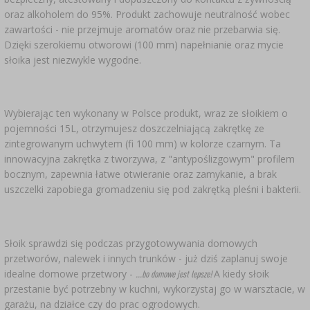
oraz alkoholem do 95%. Produkt zachowuje neutralność wobec
zawartości - nie przejmuje aromatów oraz nie przebarwia się.
Dzięki szerokiemu otworowi (100 mm) napełnianie oraz mycie
słoika jest niezwykle wygodne.
Wybierając ten wykonany w Polsce produkt, wraz ze słoikiem o
pojemności 15L, otrzymujesz doszczelniającą zakrętkę ze
zintegrowanym uchwytem (fi 100 mm) w kolorze czarnym. Ta
innowacyjna zakrętka z tworzywa, z "antypoślizgowym" profilem
bocznym, zapewnia łatwe otwieranie oraz zamykanie, a brak
uszczelki zapobiega gromadzeniu się pod zakrętką pleśni i bakterii.
Słoik sprawdzi się podczas przygotowywania domowych
przetworów, nalewek i innych trunków - już dziś zaplanuj swoje
idealne domowe przetwory -
A kiedy słoik
...bo domowe jest lepsze!
przestanie być potrzebny w kuchni, wykorzystaj go w warsztacie, w
garażu, na działce czy do prac ogrodowych.