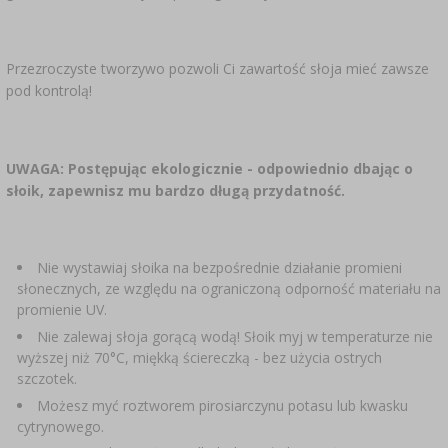
Przezroczyste tworzywo pozwoli Ci zawartość słoja mieć zawsze
pod kontrolą!
UWAGA: Postępując ekologicznie - odpowiednio dbając o
słoik, zapewnisz mu bardzo długą przydatność.
Nie wystawiaj słoika na bezpośrednie działanie promieni
słonecznych, ze względu na ograniczoną odporność materiału na
promienie UV.
Nie zalewaj słoja gorącą wodą! Słoik myj w temperaturze nie
wyższej niż 70°C, miękką ściereczką - bez użycia ostrych
szczotek.
Możesz myć roztworem pirosiarczynu potasu lub kwasku
cytrynowego.