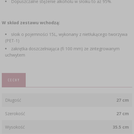
Dopuszczalne stężenie alkoholu w słoiku to aż 95%.
W skład zestawu wchodzą:
słoik o pojemności 15L, wykonany z nietłukącego tworzywa
(PET-1)
zakrętka doszczelniająca (fi 100 mm) ze zintegrowanym
uchwytem
CECHY
Długość
27 cm
Szerokość
27 cm
Wysokość
35.5 cm