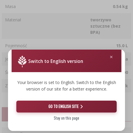
Masa
0.54 kg
Materiał
tworzywo
sztuczne (bez
BPA)
Pojemność
15.0 L
Jednostka ofertowa
sztuka
Switch to English version
Średnica otworu [mm]
100
Your browser is set to English. Switch to the English
Z zakrętką
tak
version of our site for a better experience.
GO TO ENGLISH SITE
OPINIE KLIENTÓW
Stay on this page