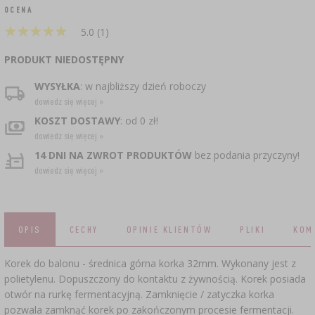
CZUJNIKI BEZPRZEWODOWE
›
BECZKI I WORKI
SUBSTANCJE ŻELUJĄCE DŻEMY
GARNKI I FORMY RZYMSKIE
ZACISKARKI
DOMKI I KARMNIKI
OCENA
★
★
★
★
★
★
★
★
★
★
RURKI FERMENTACYJNE
5.0 (1)
DROŻDŻE WINIARSKIE
DODATKI AROMATYZUJĄCE I PRZYPRAWY
ZESTAWY SERWOWARSKIE
MASZYNKI DO MIELENIA
KAMIONKA
›
›
GĄSIORY
WĘDZARNIE I HAKI
PRODUKT NIEDOSTĘPNY
AKCESORIA PIWOWARSKIE
LITERATURA
›
ŚRODKI DODATKOWE
DEKORACJE CUKIERNICZE I PRODUKTY DO
SOKOWNIKI
›
WYSYŁKA
: w najbliższy dzień roboczy
PAKOWANIE PRÓŻNIOWE
›
GRILLOWANIE
›
BUTELKI
PIECZENIA
dowiedz się więcej »
KAPSLE
WĘDZENIE I GRILLOWANIE
PRASY
KOSZT DOSTAWY
: od 0 zł!
BUTELKI
NACZYNIA ŻELIWNE
›
AKCESORIA DO PEKLOWANIA
ZAKRĘTKI
dowiedz się więcej »
KAPSLOWNICE
KULTURY BAKTERII
14 DNI NA ZWROT PRODUKTÓW
bez podania przyczyny!
ROZDRABNIARKI
SZYBKOWARY
PALENISKA
dowiedz się więcej »
BECZKI I KARAFKI
›
APLIKATORY, ZACISKARKI
BUTELKI
JOGURTOWNICE
›
FILTROWANIE
SUSZARKI DO ŻYWNOŚCI
›
PAKOWANIE PRÓŻNIOWE
VYPITO
›
NICI, SZNURKI, SIATKI
BADANIA PIWA
PRZYPRAWY
OPIS
CECHY
OPINIE KLIENTÓW
PLIKI
KOM
LEJKI
›
KORKOWANIE
DROŻDŻE GORZELNICZE
›
PRZECHOWYWANIE
OSŁONKI
Korek do balonu - średnica górna korka 32mm. Wykonany jest z
ETYKIETY
polietylenu. Dopuszczony do kontaktu z żywnością. Korek posiada
›
AKCESORIA WINIARSKIE
WĘGIEL AKTYWNY
›
otwór na rurkę fermentacyjną. ​Zamknięcie / zatyczka korka
MŁYNKI I MOŹDZIERZE
JELITA
pozwala zamknąć korek po zakończonym procesie fermentacji.