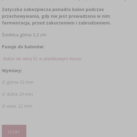
SUBSTANCJE DODATKOWE
›
MIERNIKI, WSKAŹNIKI
Zatyczka zabezpiecza ponadto balon podczas
GADŻETY DOMOWE
›
PEKLE, MARYNATY I ZIOŁA
przechowywania, gdy nie jest prowadzona w nim
ETYKIETY
fermentacja, przed zakurzeniem i zabrudzeniem.
›
BUTELKI
MOTORYZACJA
KULTURY BAKTERII
Średnica górna 3,2 cm
BADANIA ALKOHOLU
›
GĄSIORY
LITERATURA WĘDLINIARSTWO
Pasuje do balonów:
LITERATURA
-
Balon do wina 5L w plastikowym koszu
AROMATY DYMU WĘDZARNICZEGO
REGAŁY
Wymiary:
›
AROMATYZACJA
∅ górna 32 mm
∅ dolna 29 mm
LITERATURA
∅ wew. 22 mm.
BADANIA WINA
ETYKIETY
CECHY