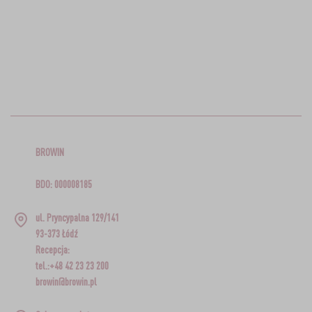
BROWIN
BDO: 000008185
ul. Pryncypalna 129/141
93-373 Łódź
Recepcja:
tel.:+48 42 23 23 200
browin@browin.pl