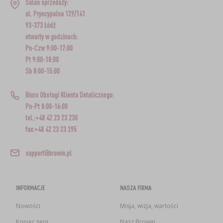
Salon sprzedaży:
ul. Pryncypalna 129/141
93-373 Łódź
otwarty w godzinach:
Pn-Czw 9:00-17:00
Pt 9:00-18:00
Sb 8:00-15:00
Biuro Obsługi Klienta Detalicznego:
Pn-Pt 8:00-16:00
tel.:+48 42 23 23 230
fax:+48 42 23 23 295
support@browin.pl
INFORMACJE
NASZA FIRMA
Nowości
Misja, wizja, wartości
Koniec serii
Nasz Browin