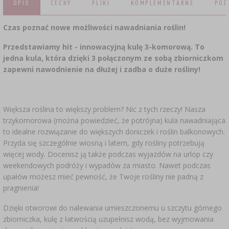
OPIS
CECHY
PLIKI
KOMPLEMENTARNE
POD
SUBSTANCJE DODATKOWE
›
MIERNIKI, WSKAŹNIKI
GADŻETY DOMOWE
›
PEKLE, MARYNATY I ZIOŁA
Czas poznać nowe możliwości nawadniania roślin!
ETYKIETY
›
BUTELKI
MOTORYZACJA
Przedstawiamy hit - innowacyjną kulę 3-komorową. To
KULTURY BAKTERII
jedna kula, która dzięki 3 połączonym ze sobą zbiorniczkom
BADANIA ALKOHOLU
zapewni nawodnienie na dłużej i zadba o duże rośliny!
›
GĄSIORY
LITERATURA WĘDLINIARSTWO
LITERATURA
AROMATY DYMU WĘDZARNICZEGO
REGAŁY
Większa roślina to większy problem? Nic z tych rzeczy! Nasza
trzykomorowa (można powiedzieć, że potrójna) kula nawadniająca
to idealne rozwiązanie do większych doniczek i roślin balkonowych.
›
AROMATYZACJA
Przyda się szczególnie wiosną i latem, gdy rośliny potrzebują
więcej wody. Docenisz ją także podczas wyjazdów na urlop czy
LITERATURA
weekendowych podróży i wypadów za miasto. Nawet podczas
upałów możesz mieć pewność, że Twoje rośliny nie padną z
pragnienia!
BADANIA WINA
Dzięki otworowi do nalewania umieszczonemu u szczytu górnego
zbiorniczka, kulę z łatwością uzupełnisz wodą, bez wyjmowania
ETYKIETY