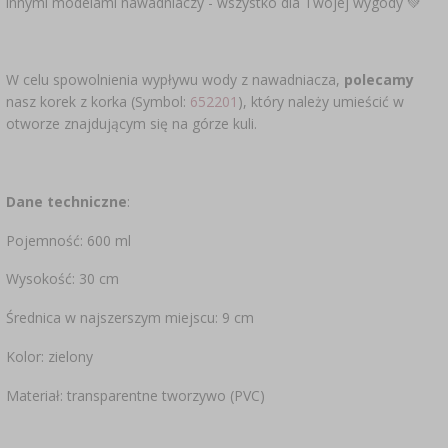
innymi modelami nawadniaczy - wszystko dla Twojej wygody 💚
W celu spowolnienia wypływu wody z nawadniacza,
polecamy
nasz korek z korka (Symbol:
652201
), który należy umieścić w
otworze znajdującym się na górze kuli.
Dane techniczne
:
Pojemność: 600 ml
Wysokość: 30 cm
Średnica w najszerszym miejscu: 9 cm
Kolor: zielony
Materiał: transparentne tworzywo (PVC)