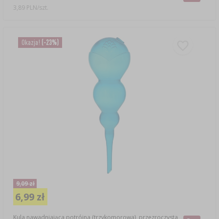
3,89 PLN/szt.
Okazja!
(-23%)
9,09 zł
6,99 zł
Kula nawadniająca potrójna (trzykomorowa), przezroczysta