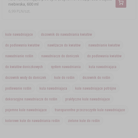
niebieska, 600 ml
6,99 PLN/szt.
kule nawadniające
dozownik do nawadniania kwiatów
do podlewania kwiatów
nawilżacze do kwiatów
nawadnianie kwiatów
nawadnianie roślin
nawadniacze do doniczek
do podlewania kwiatów
do kwiatów doniczkowych
system nawadniania
kula nawadniająca
dozownik wody do doniczek
kule do roślin
dozownik do roślin
podlewanie roślin
kula nawadniająca
kule nawadniające potrójne
dekoracyjne nawadniacze do roślin
praktyczne kule nawadniające
pojemne kule nawadniające
transparentne przezroczyste kule nawadniające
kolorowe kule do nawadniania roślin
zielone kule do roślin