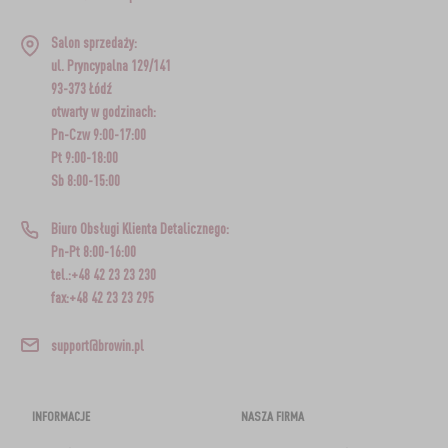
Salon sprzedaży:
ul. Pryncypalna 129/141
93-373 Łódź
otwarty w godzinach:
Pn-Czw 9:00-17:00
Pt 9:00-18:00
Sb 8:00-15:00
Biuro Obsługi Klienta Detalicznego:
Pn-Pt 8:00-16:00
tel.:+48 42 23 23 230
fax:+48 42 23 23 295
support@browin.pl
INFORMACJE
NASZA FIRMA