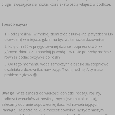
długa i zwężająca się nóżka, którą z łatwością wbijesz w podłoże.
Sposób użycia:
Podlej roślinę i w mokrej ziemi zrób dziurkę (np. patyczkiem lub
ołówkiem) w miejscu, gdzie ma być wbita nóżka dozownika.
Kulę umieść w przygotowanej dziurce i poprzez otwór w
górnym zbiorniczku napełnij ją wodą – w razie potrzeby możesz
również dodać odżywkę do roślin.
Od tego momentu woda samoczynnie będzie się stopniowo
uwalniała z dozownika, nawilżając Twoją roślinę. A ty masz
problem z głowy 😉
Uwaga:
W zależności od wielkości doniczki, rodzaju rośliny,
podłoża i warunków atmosferycznych (ew. mikroklimatu),
zalecamy dobranie odpowiedniej ilości kul nawadniających.
Pamiętaj, że potrójne kule możesz dowolnie łączyć z naszymi