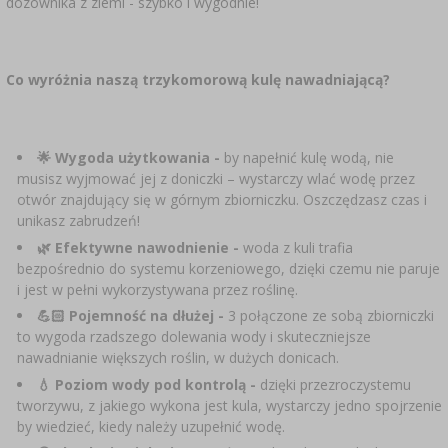
dozownika z ziemi - szybko i wygodnie!
Co wyróżnia naszą trzykomorową kulę nawadniającą?
🌟 Wygoda użytkowania -
by napełnić kulę wodą, nie
musisz wyjmować jej z doniczki – wystarczy wlać wodę przez
otwór znajdujący się w górnym zbiorniczku. Oszczędzasz czas i
unikasz zabrudzeń!
🌿 Efektywne nawodnienie -
woda z kuli trafia
bezpośrednio do systemu korzeniowego, dzięki czemu nie paruje
i jest w pełni wykorzystywana przez roślinę.
💪🏻 Pojemność
na dłużej -
3 połączone ze sobą zbiorniczki
to wygoda rzadszego dolewania wody i skuteczniejsze
nawadnianie większych roślin, w dużych donicach.
💧 Poziom wody pod kontrolą -
dzięki przezroczystemu
tworzywu, z jakiego wykona jest kula, wystarczy jedno spojrzenie
by wiedzieć, kiedy należy uzupełnić wodę.