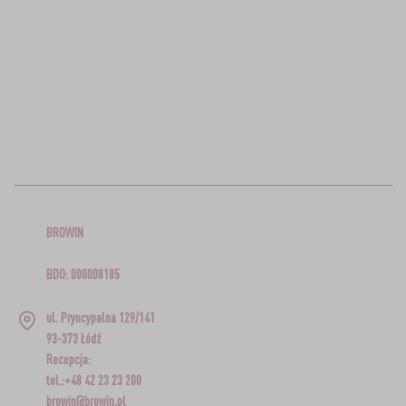
BROWIN
BDO: 000008185
ul. Pryncypalna 129/141
93-373 Łódź
Recepcja:
tel.:+48 42 23 23 200
browin@browin.pl