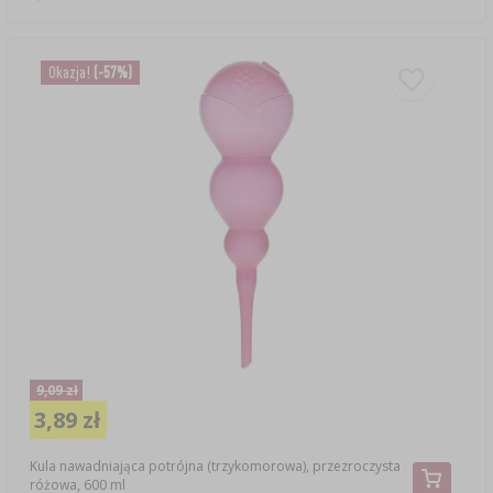
Okazja!
(-57%)
9,09 zł
3,89 zł
Kula nawadniająca potrójna (trzykomorowa), przezroczysta
różowa, 600 ml