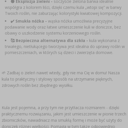
🟢 Eksplozja zieleni -
soczyście zielona barwa idealnie
współgra z kolorem liści, dzięki czemu kula „wtopi się” w barwy
Twoich roślin, nie zaburzając kolorystyki kwiatowej kompozycji.
✔️ Smukła nóżka -
wąska nóżka umożliwia precyzyjne
podawanie wody oraz łatwe umieszczenie kuli w doniczce, bez
obawy o uszkodzenie systemu korzeniowego roślin.
🥰 Bezpieczna alternatywa dla szkła -
kula wykonana z
trwałego, nietłukącego tworzywa jest idealna do uprawy roślin w
pomieszczeniach, w których są dzieci i zwierzęta domowe.
🌱 Zadbaj o zieleń nawet wtedy, gdy nie ma Cię w domu! Nasza
kula to praktyczny i stylowy sposób na utrzymanie pięknych,
zdrowych roślin bez zbędnego wysiłku.
Kula jest pojemna, a przy tym nie przytłacza rozmiarem - dzięki
praktycznemu rozwiązaniu, jakim jest umieszczenie w pionie trzech
zbiorniczków, nawadniacz ma smukłą formę i może być użyty do
doniczek różnej wielkości. Pomaga w tym także odpowiednio