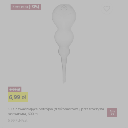
Nowa cena
(-23%)
9,09 zł
6,99 zł
Kula nawadniająca potrójna (trzykomorowa), przezroczysta
bezbarwna, 600 ml
6,99 PLN/szt.