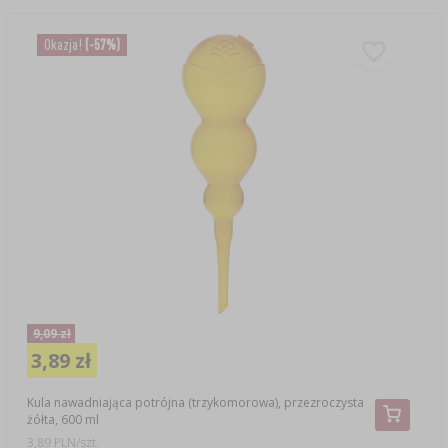
Okazja!
(-57%)
9,09 zł
3,89 zł
Kula nawadniająca potrójna (trzykomorowa), przezroczysta
żółta, 600 ml
3,89 PLN/szt.