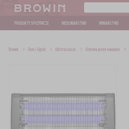
PRODUKTY SPOŻYWCZE
WĘDLINIARSTWO
WINIARSTWO
Browin
Dom i Ogród
Odstraszacze
Ochrona przed owadami