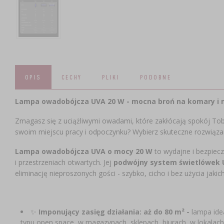
OPIS
CECHY
PLIKI
PODOBNE
Lampa owadobójcza UVA 20 W - mocna broń na komary i m
Zmagasz się z uciążliwymi owadami, które zakłócają spokój To
swoim miejscu pracy i odpoczynku? Wybierz skuteczne rozwiąza
Lampa owadobójcza UVA o mocy 20 W
to wydajne i bezpiec
i przestrzeniach otwartych. Jej
podwójny system świetlówek U
eliminację nieproszonych gości - szybko, cicho i bez użycia jak
✨
Imponujący
zasięg działania: aż do 80 m² -
lampa idea
typu open space, w magazynach, sklepach, biurach, w lokalach