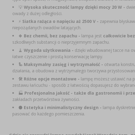
💡
Wysoka skuteczność lampy dzięki mocy 20 W -
dwie
owady z dużej odległości.
⚡
Siatka rażąca o napięciu aż 2500 V -
zapewnia błyskawi
niepożądanych owadów latających.
🍀
Bez chemii, bez zapachu -
lampa jest
całkowicie bez
szkodliwych substancji o nieprzyjemnym zapachu.
🧹
Wygoda użytkowania -
dzięki wbudowanej tacce na owa
łatwe czyszczenie i prostą konserwację lampy.
🦾
Maksymalny zasięg i wytrzymałość -
otwarta konstru
działania, a obudowa z wytrzymałego tworzywa przystosowana
🛠 Różne opcje montażowe -
lampę możesz ustawić na po
zestawu łańcuchu - sposób z łatwością dopasujesz do wybran
🏭
Profesjonalna jakość - także dla gastronomii i prz
zakładach przetwórstwa żywności.
⚫
Estetyka i minimalistyczny design -
lampa dyskretnie
pasować do każdego pomieszczenia.