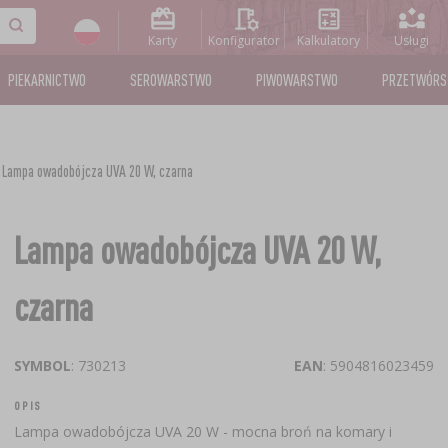
Karty
Konfigurator
Kalkulatory
Usługi
PIEKARNICTWO
SEROWARSTWO
PIWOWARSTWO
PRZETWÓR
Lampa owadobójcza UVA 20 W, czarna
Lampa owadobójcza UVA 20 W,
czarna
SYMBOL
: 730213
EAN
: 5904816023459
OPIS
Lampa owadobójcza UVA 20 W - mocna broń na komary i