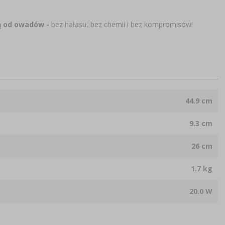
ą od owadów -
bez hałasu, bez chemii i bez kompromisów!
44.9 cm
9.3 cm
26 cm
1.7 kg
20.0 W