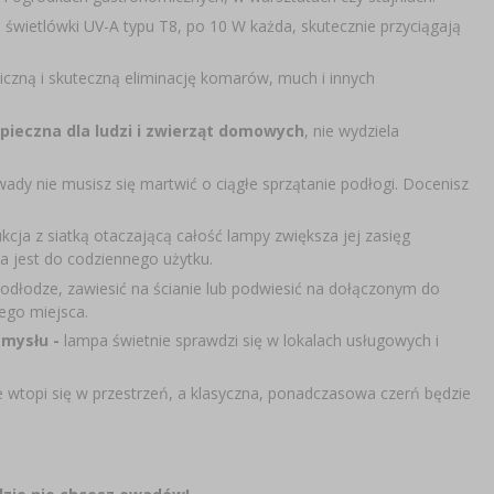
 świetlówki UV-A typu T8, po 10 W każda, skutecznie przyciągają
czną i skuteczną eliminację komarów, much i innych
pieczna dla ludzi i zwierząt domowych
, nie wydziela
dy nie musisz się martwić o ciągłe sprzątanie podłogi. Docenisz
kcja z siatką otaczającą całość lampy zwiększa jej zasięg
 jest do codziennego użytku.
dłodze, zawiesić na ścianie lub podwiesić na dołączonym do
ego miejsca.
emysłu -
lampa świetnie sprawdzi się w lokalach usługowych i
 wtopi się w przestrzeń, a klasyczna, ponadczasowa czerń będzie