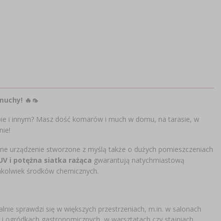
uchy! 🔥🦟
bie i innym? Masz dość komarów i much w domu, na tarasie, w
nie!
zne urządzenie stworzone z myślą także o dużych pomieszczeniach
V i potężna siatka rażąca
gwarantują natychmiastową
ichkolwiek środków chemicznych.
lnie sprawdzi się w większych przestrzeniach, m.in. w salonach
 i ogródkach gastronomicznych, w warsztatach czy stajniach.