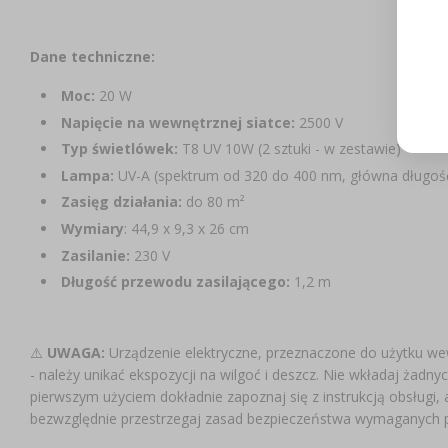
Dane techniczne:
Moc:
20 W
Napięcie na wewnętrznej siatce:
2500 V
Typ świetlówek:
T8 UV 10W (2 sztuki - w zestawie)
Lampa:
UV-A (spektrum od 320 do 400 nm, główna długość 
Zasięg działania:
do 80 m²
Wymiary
: 44,9 x 9,3 x 26 cm
Zasilanie:
230 V
Długość przewodu zasilającego:
1,2 m
⚠️
UWAGA:
Urządzenie elektryczne, przeznaczone do użytku w
- należy unikać ekspozycji na wilgoć i deszcz. Nie wkładaj żad
pierwszym użyciem dokładnie zapoznaj się z instrukcją obsługi, 
bezwzględnie przestrzegaj zasad bezpieczeństwa wymaganych pr