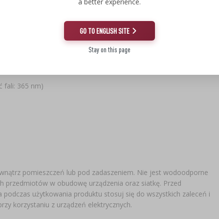
a better experience.
GO TO ENGLISH SITE
Stay on this page
fali: 365 nm)
ewnątrz pomieszczeń lub pod zadaszeniem. Nie jest wodoodporne
nych przedmiotów w obudowę urządzenia oraz siatkę. Przed
a podczas użytkowania produktu stosuj się do wszystkich zaleceń i
zy korzystaniu z urządzeń elektrycznych.