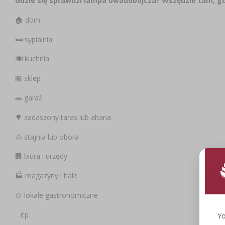
Gdzie się sprawdzi lampa owadobójcza? Wszędzie tam, g
🏠 dom
🛏️ sypialnia
🍽️ kuchnia
🏪 sklep
🚗 garaż
🌳 zadaszony taras lub altana
🐴 stajnia lub obora
🏢 biura i urzędy
🏭 magazyny i hale
🍲 lokale gastronomiczne
…itp.
Yo