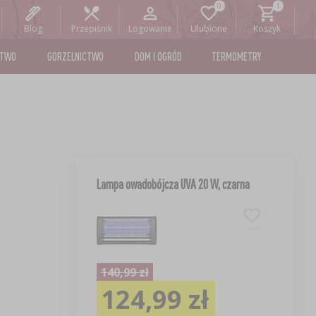
Blog
Przepiśnik
Logowanie
Ulubione
Koszyk
STWO
GORZELNICTWO
DOM I OGRÓD
TERMOMETRY
Lampa owadobójcza UVA 20 W, czarna
140,99 zł
124,99 zł