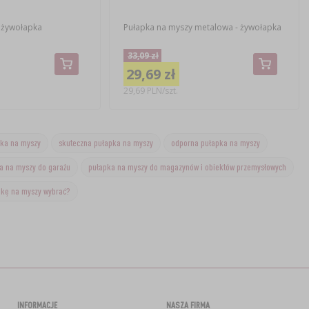
 żywołapka
Pułapka na myszy metalowa - żywołapka
33,09 zł
29,69 zł
29,69 PLN/szt.
ka na myszy
skuteczna pułapka na myszy
odporna pułapka na myszy
a na myszy do garażu
pułapka na myszy do magazynów i obiektów przemysłowych
pkę na myszy wybrać?
INFORMACJE
NASZA FIRMA