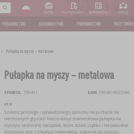
Karty
Konfigurator
Kalkulatory
Usługi
PIEKARNICTWO
SEROWARSTWO
PIWOWARSTWO
PRZETWÓR
Pułapka na myszy – metalowa
Pułapka na myszy – metalowa
SYMBOL
: 730401
EAN
: 5904816023596
OPIS
Szukasz prostego i sprawdzonego sposobu na pozbycie się
niechcianych gryzoni? Nasza klasycznametalowa pułapka na
myszyto skuteczne narzędzie, które działa szybko i niezawodnie.
Wykonana jest z trwałych materiałów, odporna na zużycie i