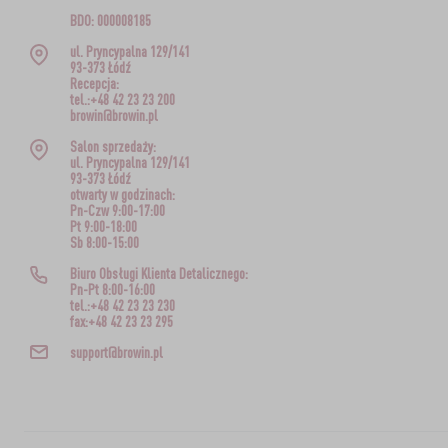
BDO: 000008185
ul. Pryncypalna 129/141
93-373 Łódź
Recepcja:
tel.:+48 42 23 23 200
browin@browin.pl
Salon sprzedaży:
ul. Pryncypalna 129/141
93-373 Łódź
otwarty w godzinach:
Pn-Czw 9:00-17:00
Pt 9:00-18:00
Sb 8:00-15:00
Biuro Obsługi Klienta Detalicznego:
Pn-Pt 8:00-16:00
tel.:+48 42 23 23 230
fax:+48 42 23 23 295
support@browin.pl