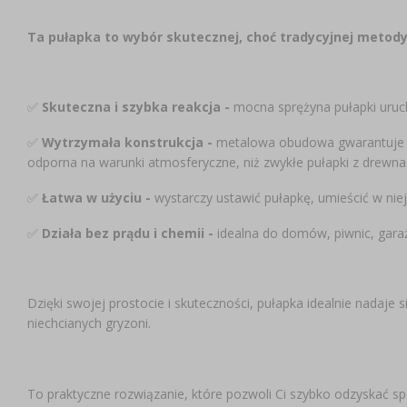
Ta pułapka to wybór skutecznej, choć tradycyjnej metody
✅
Skuteczna i szybka reakcja -
mocna sprężyna pułapki uruch
✅
Wytrzymała konstrukcja -
metalowa obudowa gwarantuje dłu
odporna na warunki atmosferyczne, niż zwykłe pułapki z drewna
✅
Łatwa w użyciu -
wystarczy ustawić pułapkę, umieścić w niej 
✅
Działa bez prądu i chemii -
idealna do domów, piwnic, garaży
Dzięki swojej prostocie i skuteczności, pułapka idealnie nadaje
niechcianych gryzoni.
To praktyczne rozwiązanie, które pozwoli Ci szybko odzyskać sp