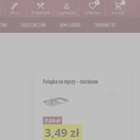
Blog
Przepiśnik
Logowanie
Ulubione
Koszyk
STWO
GORZELNICTWO
DOM I OGRÓD
TERMOMETRY
Pułapka na myszy – metalowa
7,24 zł
3,49 zł