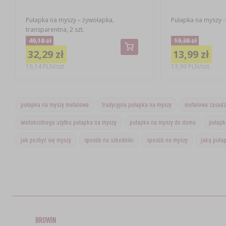
Pułapka na myszy – żywołapka,
Pułapka na myszy -
transparentna, 2 szt.
40,18 zł
19,38 zł
32,29 zł
13,99 zł
16,14 PLN/szt.
13,99 PLN/szt.
pułapka na myszy metalowa
tradycyjna pułapka na myszy
metalowa zasadz
wielokrotnego użytku pułapka na myszy
pułapka na myszy do domu
pułapk
jak pozbyć się myszy
sposób na szkodniki
sposób na myszy
jaką puła
BROWIN