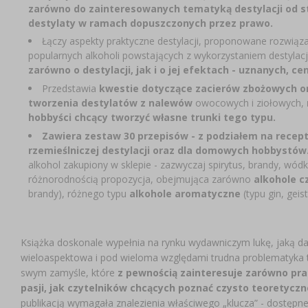
zarówno do zainteresowanych tematyką destylacji od st
destylaty w ramach dopuszczonych przez prawo.
Łączy aspekty praktyczne destylacji, proponowane rozwiąza
popularnych alkoholi powstających z wykorzystaniem destylacj
zarówno o destylacji, jak i o jej efektach - uznanych, c
Przedstawia
kwestie dotyczące zacierów zbożowych o
tworzenia destylatów z nalewów
owocowych i ziołowych,
hobbyści chcący tworzyć własne trunki tego typu.
Zawiera zestaw 30 przepisów - z podziałem na recep
rzemieślniczej destylacji oraz dla domowych hobbystów
alkohol zakupiony w sklepie - zazwyczaj spirytus, brandy, wó
różnorodnością propozycja, obejmująca zarówno
alkohole c
brandy), różnego typu
alkohole aromatyczne
(typu gin, geis
Książka doskonale wypełnia na rynku wydawniczym lukę, jaką da
wieloaspektowa i pod wieloma względami trudna problematyka 
swym zamyśle, które
z pewnością zainteresuje zarówno pra
pasji, jak czytelników chcących poznać czysto teoretycz
publikacją wymagała znalezienia właściwego „klucza” - dostępn