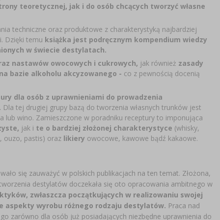
rony teoretycznej, jak i do osób chcących tworzyć własne
nia techniczne oraz produktowe z charakterystyką najbardziej
i. Dzięki temu
książka jest podręcznym kompendium wiedzy
enionych w świecie destylatach.
raz nastawów owocowych i cukrowych,
jak również
zasady
na bazie alkoholu akcyzowanego -
co z pewnością docenią
tury dla osób z uprawnieniami do prowadzenia
.
Dla tej drugiej grupy bazą do tworzenia własnych trunków jest
dka lub wino. Zamieszczone w poradniku receptury to imponująca
zyste,
jak i
te o bardziej złożonej charakterystyce
(whisky,
t, ouzo, pastis) oraz
likiery
owocowe, kawowe bądź kakaowe.
wało się zauważyć w polskich publikacjach na ten temat. Złożona,
tworzenia destylatów doczekała się oto opracowania ambitnego w
ktyków, zwłaszcza początkujących w realizowaniu swojej
ne aspekty wyrobu różnego rodzaju destylatów.
Praca nad
ego zarówno dla osób już posiadających niezbędne uprawnienia do