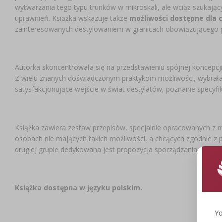
wytwarzania tego typu trunków w mikroskali, ale wciąż szukającyc
uprawnień. Książka wskazuje także
możliwości dostępne dla 
zainteresowanych destylowaniem w granicach obowiązującego p
Autorka skoncentrowała się na przedstawieniu spójnej koncepcji
Z wielu znanych doświadczonym praktykom możliwości, wybrała 
satysfakcjonujące wejście w świat destylatów, poznanie specyfik
Książka zawiera zestaw przepisów, specjalnie opracowanych z m
osobach nie mających takich możliwości, a chcących zgodnie z
drugiej grupie dedykowana jest propozycja sporządzania destyl
Książka dostępna w języku polskim.
Yo