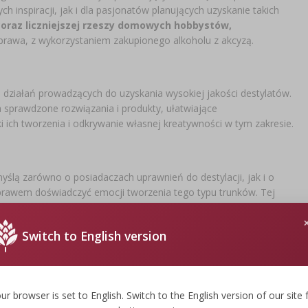
h inspiracji, jak i dla pasjonatów planujących uzyskanie takich
coraz liczniejszej rzeszy domowych hobbystów,
rawa, z wykorzystaniem zakupionego alkoholu z akcyzą.
 działań prowadzących do uzyskania wysokiej jakości destylatów.
sprawdzone rozwiązania i produkty, ułatwiające
i ich tworzenia i odkrywanie własnej kreatywności w tym zakresie.
yślą zarówno o posiadaczach uprawnień do destylacji, jak i o
 prawem doświadczyć emocji tworzenia tego typu trunków. Tej
atów z nalewów.
Switch to English version
ur browser is set to English. Switch to the English version of our site 