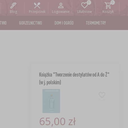
Blog
Przepiśnik
Logowanie
Ulubione
Koszyk
STWO
GORZELNICTWO
DOM I OGRÓD
TERMOMETRY
Książka "Tworzenie destylatów od A do Ż"
(w j. polskim)
65,00 zł