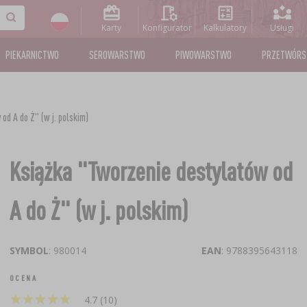
Karty
Konfigurator
Kalkulatory
Usługi
PIEKARNICTWO
SEROWARSTWO
PIWOWARSTWO
PRZETWÓR
od A do Ż" (w j. polskim)
Książka "Tworzenie destylatów od
A do Ż" (w j. polskim)
SYMBOL
: 980014
EAN
: 9788395643118
OCENA
★
★
★
★
★
★
★
★
★
★
4.7 (10)