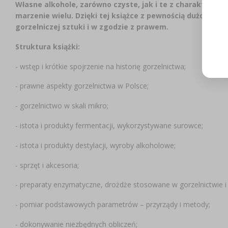
Własne alkohole, zarówno czyste, jak i te z charakterem, n
marzenie wielu. Dzięki tej książce z pewnością dużo bli
gorzelniczej sztuki i w zgodzie z prawem.
Struktura książki:
- wstęp i krótkie spojrzenie na historię gorzelnictwa;
- prawne aspekty gorzelnictwa w Polsce;
- gorzelnictwo w skali mikro;
- istota i produkty fermentacji, wykorzystywane surowce;
- istota i produkty destylacji, wyroby alkoholowe;
- sprzęt i akcesoria;
- preparaty enzymatyczne, drożdże stosowane w gorzelnictwie i 
- pomiar podstawowych parametrów – przyrządy i metody;
- dokonywanie niezbędnych obliczeń;