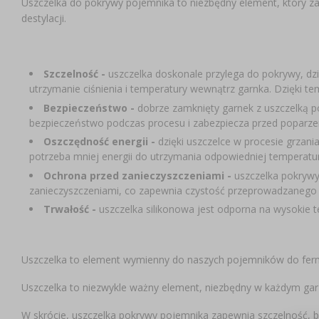
Uszczelka do pokrywy pojemnika to niezbędny element, który z
destylacji.
Szczelność -
uszczelka doskonale przylega do pokrywy, dz
utrzymanie ciśnienia i temperatury wewnątrz garnka. Dzięki te
Bezpieczeństwo -
dobrze zamknięty garnek z uszczelką p
bezpieczeństwo podczas procesu i zabezpiecza przed poparze
Oszczędność energii -
dzięki uszczelce w procesie grzani
potrzeba mniej energii do utrzymania odpowiedniej temperatur
Ochrona przed zanieczyszczeniami -
uszczelka pokrywy
zanieczyszczeniami, co zapewnia czystość przeprowadzanego 
Trwałość -
uszczelka silikonowa jest odporna na wysokie t
Uszczelka to element wymienny do naszych pojemników do fermen
Uszczelka to niezwykle ważny element, niezbędny w każdym gar
W skrócie, uszczelka pokrywy pojemnika zapewnia szczelność, 