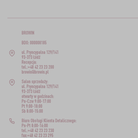
BROWIN
BDO: 000008185
ul. Pryncypalna 129/141
93-373 Łódź
Recepcja:
tel.:+48 42 23 23 200
browin@browin.pl
Salon sprzedaży:
ul. Pryncypalna 129/141
93-373 Łódź
otwarty w godzinach:
Pn-Czw 9:00-17:00
Pt 9:00-18:00
Sb 8:00-15:00
Biuro Obsługi Klienta Detalicznego:
Pn-Pt 8:00-16:00
tel.:+48 42 23 23 230
fax:+48 42 23 23 295