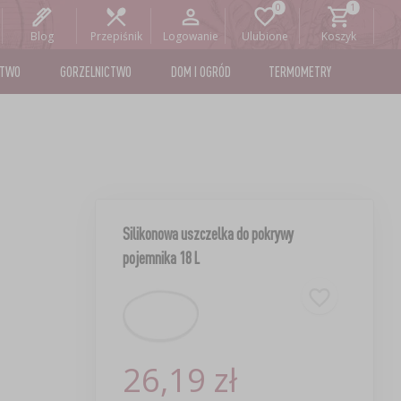
Blog
Przepiśnik
Logowanie
Ulubione
Koszyk
STWO
GORZELNICTWO
DOM I OGRÓD
TERMOMETRY
Silikonowa uszczelka do pokrywy
pojemnika 18 L
26,19 zł