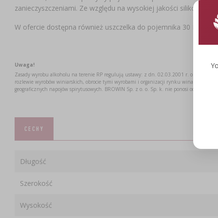
zanieczyszczeniami. Ze względu na wysokiej jakości silikon uszcz
W ofercie dostępna również uszczelka do pojemnika 30 L.
Yo
Uwaga!
Zasady wyrobu alkoholu na terenie RP regulują ustawy: z dn. 02.03.2001 r. o wyrobie a
rozlewie wyrobów winiarskich, obrocie tymi wyrobami i organizacji rynku wina oraz z dn. 
geograficznych napojów spirytusowych. BROWIN Sp. z o. o. Sp. k. nie ponosi odpowiedzi
CECHY
Długość
Szerokość
Wysokość