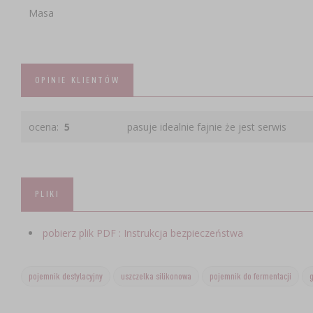
Masa
OPINIE KLIENTÓW
ocena:
5
pasuje idealnie fajnie że jest serwis
PLIKI
pobierz plik PDF : Instrukcja bezpieczeństwa
pojemnik destylacyjny
uszczelka silikonowa
pojemnik do fermentacji
g