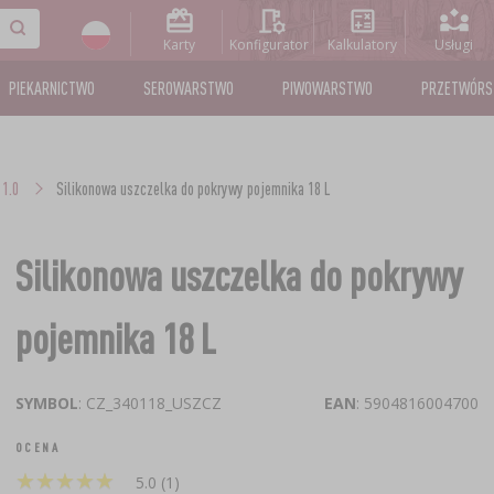
Karty
Konfigurator
Kalkulatory
Usługi
PIEKARNICTWO
SEROWARSTWO
PIWOWARSTWO
PRZETWÓR
1.0
Silikonowa uszczelka do pokrywy pojemnika 18 L
Silikonowa uszczelka do pokrywy
pojemnika 18 L
SYMBOL
: CZ_340118_USZCZ
EAN
: 5904816004700
OCENA
★
★
★
★
★
★
★
★
★
★
5.0 (1)