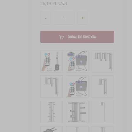
26,19 PLN/szt.
-
+
DODAJ DO KOSZYKA