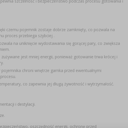
apewnia szczelność i bezpieczeństwo podczas procesu gotowania i
ięki czemu pojemnik zostaje dobrze zamknięty, co pozwala na
mu proces przebiega szybciej .
ozwala na uniknięcie wydostawania się gorącej pary, co zwiększa
niem.
a zużywane jest mniej energii, ponieważ gotowanie trwa krócej i
y.
 pojemnika chroni wnętrze garnka przed ewentualnymi
procesu.
emperatury, co zapewnia jej długą żywotność i wytrzymałość.
tacji i destylacji.
ze.
bezpieczeństwo, oszczędność energii, ochronę przed