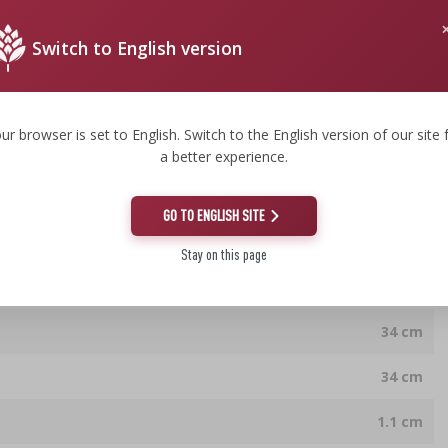
elka posłuży Ci przez długi czas.
Switch to English version
ur browser is set to English. Switch to the English version of our site 
lkoholu etylowego oraz wytwarzaniu wyrobów tytoniowych: z dn. 12.05.2011 r. o wyrobie i
a better experience.
18.10.2006 r. o wyrobie napojów spirytusowych oraz o rejestracji i ochronie oznaczeń
alności za wykorzystanie jej produktów niezgodnie z obowiązującymi przepisami prawa.
GO TO ENGLISH SITE
Stay on this page
34 cm
34 cm
1.1 cm