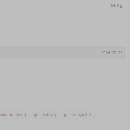
54.0 g
2026-07-23
arnek do destylacji
gar destylacyjny
gar do destylacji 18 L