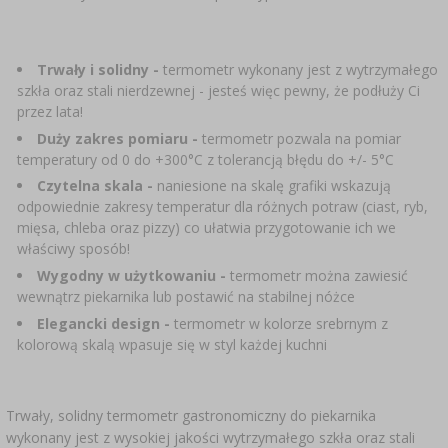
SUBSTANCJE DODATKOWE
›
MIERNIKI, WSKAŹNIKI
GADŻETY DOMOWE
›
PEKLE, MARYNATY I ZIOŁA
ETYKIETY
Trwały i solidny -
termometr wykonany jest z wytrzymałego
MOTORYZACJA
›
BUTELKI
KULTURY BAKTERII
szkła oraz stali nierdzewnej - jesteś więc pewny, że podłuży Ci
przez lata!
BADANIA ALKOHOLU
Duży zakres pomiaru -
termometr pozwala na pomiar
LITERATURA WĘDLINIARSTWO
GĄSIORY
temperatury od 0 do +300°C z tolerancją błędu do +/- 5°C
LITERATURA
Czytelna skala -
naniesione na skalę grafiki wskazują
AROMATY DYMU WĘDZARNICZEGO
REGAŁY
odpowiednie zakresy temperatur dla różnych potraw (ciast, ryb,
mięsa, chleba oraz pizzy) co ułatwia przygotowanie ich we
właściwy sposób!
AROMATYZACJA
Wygodny w użytkowaniu -
termometr można zawiesić
wewnątrz piekarnika lub postawić na stabilnej nóżce
LITERATURA
Elegancki design -
termometr w kolorze srebrnym z
kolorową skalą wpasuje się w styl każdej kuchni
BADANIA WINA
ETYKIETY
Trwały, solidny termometr gastronomiczny do piekarnika
wykonany jest z wysokiej jakości wytrzymałego szkła oraz stali