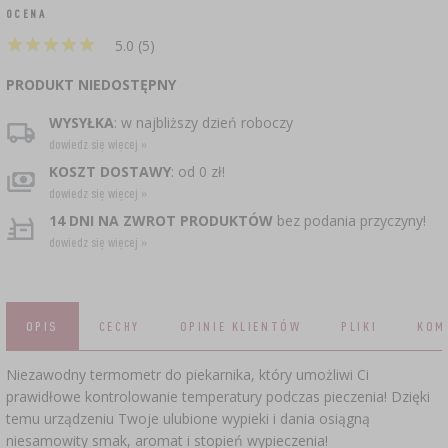
SUBSTANCJE ŻELUJĄCE DŻEMY
CZUJNIKI BEZPRZEWODOWE
›
BECZKI I WORKI
GARNKI I FORMY RZYMSKIE
ZACISKARKI
DOMKI I KARMNIKI
OCENA
★
★
★
★
★
★
★
★
★
★
DODATKI AROMATYZUJĄCE I PRZYPRAWY
RURKI FERMENTACYJNE
5.0 (5)
DROŻDŻE WINIARSKIE
ZESTAWY SERWOWARSKIE
MASZYNKI DO MIELENIA
KAMIONKA
GĄSIORY
›
WĘDZARNIE I HAKI
PRODUKT NIEDOSTĘPNY
LITERATURA
AKCESORIA PIWOWARSKIE
›
ŚRODKI DODATKOWE
DEKORACJE CUKIERNICZE I PRODUKTY DO
PAKOWANIE PRÓŻNIOWE
SOKOWNIKI
›
WYSYŁKA
: w najbliższy dzień roboczy
BUTELKI
GRILLOWANIE
PIECZENIA
dowiedz się więcej »
WĘDZENIE I GRILLOWANIE
KAPSLE
PRASY
KOSZT DOSTAWY
: od 0 zł!
BUTELKI
›
AKCESORIA DO PEKLOWANIA
ZAKRĘTKI
NACZYNIA ŻELIWNE
dowiedz się więcej »
KULTURY BAKTERII
KAPSLOWNICE
14 DNI NA ZWROT PRODUKTÓW
bez podania przyczyny!
ROZDRABNIARKI
SZYBKOWARY
BECZKI I KARAFKI
PALENISKA
›
APLIKATORY, ZACISKARKI
dowiedz się więcej »
JOGURTOWNICE
BUTELKI
›
FILTROWANIE
SUSZARKI DO ŻYWNOŚCI
VYPITO
›
PAKOWANIE PRÓŻNIOWE
›
NICI, SZNURKI, SIATKI
PRZYPRAWY
BADANIA PIWA
OPIS
CECHY
OPINIE KLIENTÓW
PLIKI
KOM
LEJKI
›
KORKOWANIE
DROŻDŻE GORZELNICZE
PRZECHOWYWANIE
OSŁONKI
Niezawodny termometr do piekarnika, który umożliwi Ci
ETYKIETY
prawidłowe kontrolowanie temperatury podczas pieczenia! Dzięki
WĘGIEL AKTYWNY
›
AKCESORIA WINIARSKIE
›
MŁYNKI I MOŹDZIERZE
JELITA
temu urządzeniu Twoje ulubione wypieki i dania osiągną
niesamowity smak, aromat i stopień wypieczenia!