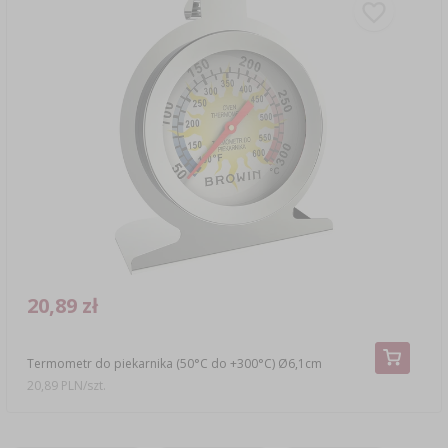
20,89 zł
Termometr do piekarnika (50°C do +300°C) Ø6,1cm
20,89 PLN/szt.