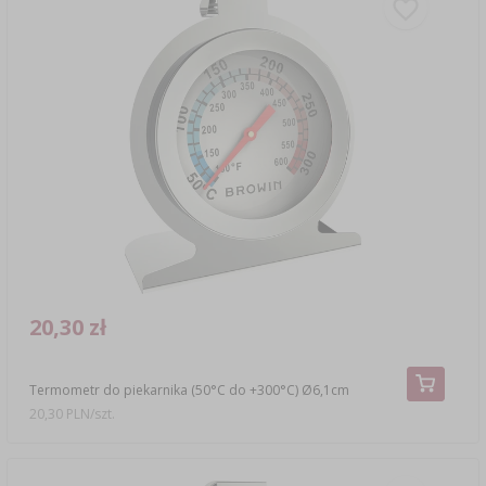
20,30 zł
Termometr do piekarnika (50°C do +300°C) Ø6,1cm
20,30 PLN/szt.