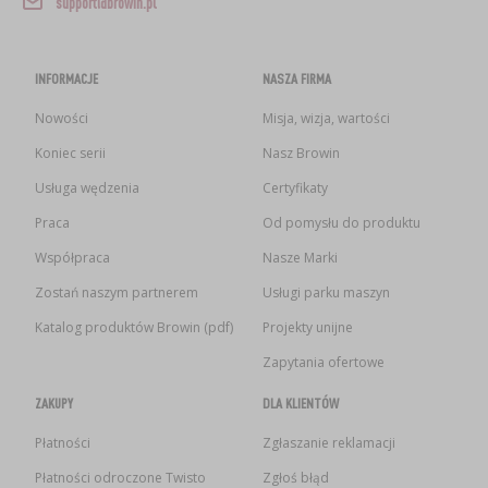
support@browin.pl
INFORMACJE
NASZA FIRMA
Nowości
Misja, wizja, wartości
Koniec serii
Nasz Browin
Usługa wędzenia
Certyfikaty
Praca
Od pomysłu do produktu
Współpraca
Nasze Marki
Zostań naszym partnerem
Usługi parku maszyn
Katalog produktów Browin (pdf)
Projekty unijne
Zapytania ofertowe
ZAKUPY
DLA KLIENTÓW
Płatności
Zgłaszanie reklamacji
Płatności odroczone Twisto
Zgłoś błąd