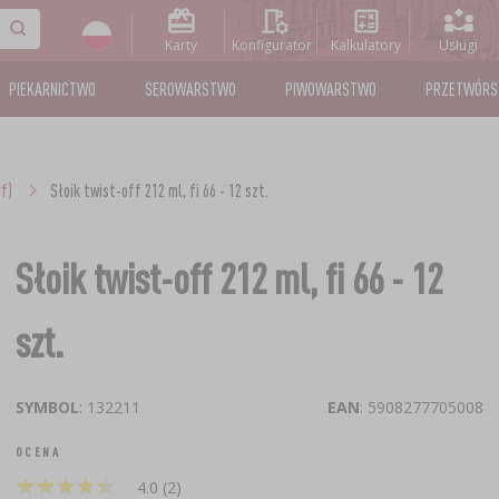
Karty
Konfigurator
Kalkulatory
Usługi
PIEKARNICTWO
SEROWARSTWO
PIWOWARSTWO
PRZETWÓR
f)
Słoik twist-off 212 ml, fi 66 - 12 szt.
Słoik twist-off 212 ml, fi 66 - 12
szt.
SYMBOL
: 132211
EAN
: 5908277705008
OCENA
★
★
★
★
★
★
★
★
★
★
4.0 (2)