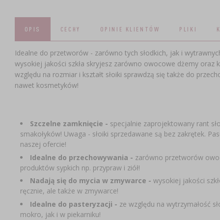
OPIS
CECHY
OPINIE KLIENTÓW
PLIKI
Idealne do przetworów - zarówno tych słodkich, jak i wytrawnyc
wysokiej jakości szkła skryjesz zarówno owocowe dżemy oraz konf
względu na rozmiar i kształt słoiki sprawdzą się także do pr
nawet kosmetyków!
Szczelne zamknięcie -
specjalnie zaprojektowany rant sł
smakołyków! Uwaga - słoiki sprzedawane są bez zakrętek. Pasu
naszej ofercie!
Idealne do przechowywania -
zarówno przetworów owoco
produktów sypkich np. przypraw i ziół!
Nadają się do mycia w zmywarce -
wysokiej jakości szkł
ręcznie, ale także w zmywarce!
Idealne do pasteryzacji -
ze względu na wytrzymałość słoi
mokro, jak i w piekarniku!