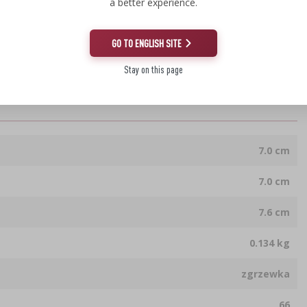
a better experience.
GO TO ENGLISH SITE
Stay on this page
7.0 cm
7.0 cm
7.6 cm
0.134 kg
zgrzewka
66