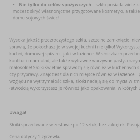
Nie tylko do celów spożywczych -
szkło posiada wiele z
możesz skryć własnoręcznie przygotowane kosmetyki, a takż
domu sojowych świec!
Wysoka jakość przezroczystego szkła, szczelne zamknięcie, niewie
sprawią, że pokochasz je w swojej kuchni i nie tylko! Wykorzyst
kuchni, domowej spiżarni, jak i w łazience. W słoiczkach przec
konfitur i marmolad, ale także wytrawne warzywne pasty, marynow
małosolne! Słoiki świetnie sprawdzą się również w kuchennych s
czy przyprawy. Znajdziesz dla nich miejsce również w łazience
względu na wytrzymałość szkła, słoiki nadają się do mycia w zm
łatwością wykorzystasz je również jako opakowania, w których
Uwaga!
Słoiki sprzedawane w zestawie po 12 sztuk, bez zakrętek. Pasując
Cena dotyczy 1 zgrzewki.