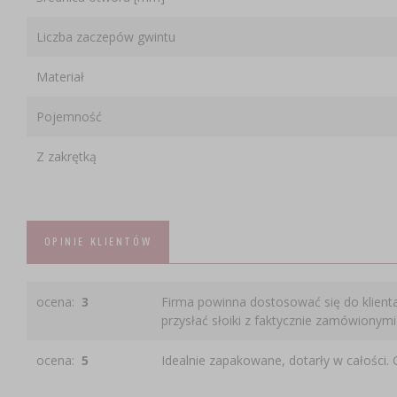
Liczba zaczepów gwintu
Materiał
Pojemność
Z zakrętką
OPINIE KLIENTÓW
ocena:
3
Firma powinna dostosować się do klienta
przysłać słoiki z faktycznie zamówionym
ocena:
5
Idealnie zapakowane, dotarły w całości.