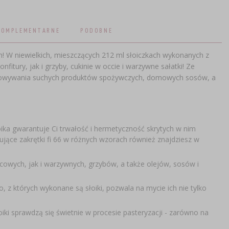
KOMPLEMENTARNE
PODOBNE
h! W niewielkich, mieszczących 212 ml słoiczkach wykonanych z
itury, jak i grzyby, cukinie w occie i warzywne sałatki! Ze
zechowywania suchych produktów spożywczych, domowych sosów, a
oika gwarantuje Ci trwałość i hermetyczność skrytych w nim
jące zakrętki fi 66 w różnych wzorach również znajdziesz w
wych, jak i warzywnych, grzybów, a także olejów, sosów i
o, z których wykonane są słoiki, pozwala na mycie ich nie tylko
ki sprawdzą się świetnie w procesie pasteryzacji - zarówno na