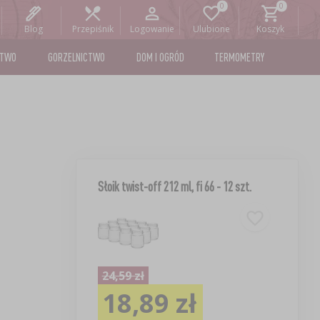
Blog
Przepiśnik
Logowanie
Ulubione
Koszyk
STWO
GORZELNICTWO
DOM I OGRÓD
TERMOMETRY
Słoik twist-off 212 ml, fi 66 - 12 szt.
24,59 zł
18,89 zł