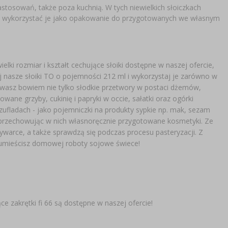
astosowań, także poza kuchnią. W tych niewielkich słoiczkach
e wykorzystać je jako opakowanie do przygotowanych we własnym
lki rozmiar i kształt cechujące słoiki dostępne w naszej ofercie,
aj nasze słoiki TO o pojemności 212 ml i wykorzystaj je zarówno w
howasz bowiem nie tylko słodkie przetwory w postaci dżemów,
ane grzyby, cukinię i papryki w occie, sałatki oraz ogórki
zufladach - jako pojemniczki na produkty sypkie np. mak, sezam
 - przechowując w nich własnoręcznie przygotowane kosmetyki. Ze
ywarce, a także sprawdzą się podczas procesu pasteryzacji. Z
 umieścisz domowej roboty sojowe świece!
e zakrętki fi 66 są dostępne w naszej ofercie!