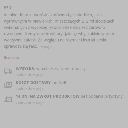
OPIS
Idealne do przetworów - zarówno tych słodkich, jak i
wytrawnych! W niewielkich, mieszczących 212 ml słoiczkach
wykonanych z wysokiej jakości szkła skryjesz zarówno
owocowe dżemy oraz konfitury, jak i grzyby, cukinie w occie i
warzywne sałatki! Ze względu na rozmiar i kształt słoiki
sprawdzą się takż...
więcej >
Nowa cena
WYSYŁKA
: w najbliższy dzień roboczy
dowiedz się więcej »
KOSZT DOSTAWY
: od 0 zł!
dowiedz się więcej »
14 DNI NA ZWROT PRODUKTÓW
bez podania przyczyny!
dowiedz się więcej »