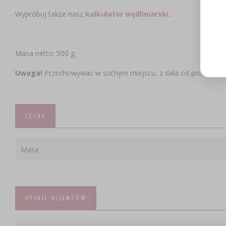
Wypróbuj także nasz
kalkulator wędliniarski
.
Masa netto: 500 g
Uwaga!
Przechowywać w suchym miejscu, z dala od promieni U
CECHY
Masa
OPINIE KLIENTÓW