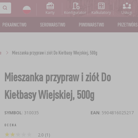
Karty
Konfigurator
Kalkulatory
Usługi
PIEKARNICTWO
SEROWARSTWO
PIWOWARSTWO
PRZETWÓR
e
Mieszanka przypraw i ziół Do Kiełbasy Wiejskiej, 500g
Mieszanka przypraw i ziół Do
Kiełbasy Wiejskiej, 500g
SYMBOL
: 310035
EAN
: 5904816025217
OCENA
★
★
★
★
★
★
★
★
★
★
2.0 (1)