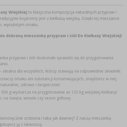
basy Wiejskiej
to klasyczna kompozycja naturalnych przypraw i
adycyjnie kojarzony jest z kiełbasą wiejską. Dzięki tej mieszance
m, wyrazistym smaku.
o dobraną mieszankę przypraw i ziół Do Kiełbasy Wiejskiej!
anka przypraw i ziół doskonale sprawdzi się do przygotowania
aniu.
ealna dla wszystkich, którzy stawiają na odpowiednie składniki.
iaczy smaku ani substancji konserwujących, znajdziesz w niej
naturalnie, zdrowo i bezpiecznie!
00 g wystarcza na przygotowanie aż 125 kg wiejskiej kiełbasy!
p. na święta, wesele czy sezon grillowy.
własnoręcznie zrobiona i taka jak dawniej? Z naszą mieszanką
otujesz ją z łatwością.