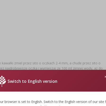
e kawałki zmiel przez sito o oczkach 2-4 mm, a chude przez sito o
ez najdrobniejsze oczka i wymieszaj ze 100 ml zimnej wody, aż do
eklosól oraz mieszankę ziół i przypraw. Całość dokładnie wyrób z
 więcej godzinę przed formowaniem kiełbas. Przy użyciu
Switch to English version
enia w temp. pokojowej na kilka godz. Dobrze osuszone, umieść
elikatnie brązowej barwy). Po wędzeniu, kiełbasę parz przez ok.18-
ur browser is set to English. Switch to the English version of our site 