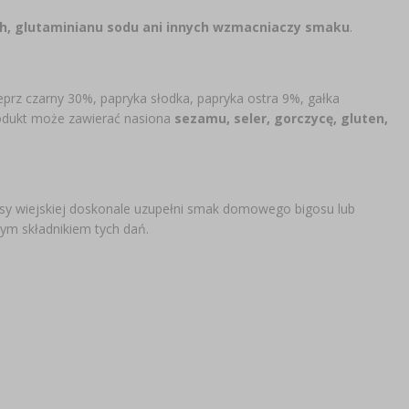
ych, glutaminianu sodu ani innych wzmacniaczy smaku
.
eprz czarny 30%, papryka słodka, papryka ostra 9%, gałka
odukt może zawierać nasiona
sezamu, seler, gorczycę, gluten,
sy wiejskiej doskonale uzupełni smak domowego bigosu lub
ym składnikiem tych dań.