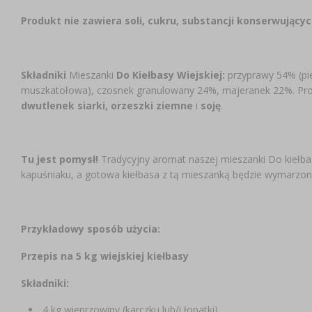
Produkt nie zawiera soli, cukru, substancji konserwując
Składniki
Mieszanki
Do Kiełbasy Wiejskiej:
przyprawy 54% (pi
muszkatołowa), czosnek granulowany 24%, majeranek 22%. Pr
dwutlenek siarki, orzeszki ziemne
i
soję
.
Tu jest pomysł!
Tradycyjny aromat naszej mieszanki Do kiełba
kapuśniaku, a gotowa kiełbasa z tą mieszanką będzie wymarzon
Przykładowy sposób użycia:
Przepis na 5 kg wiejskiej kiełbasy
Składniki:
4 kg wieprzowiny (karczku lub/i łopatki)