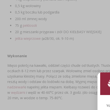
0,5 kg wołowiny
0,5 kg boczku lub podgardla
200 ml zimnej wody
75 g
peklosoli
20 g mieszanki przypraw i ziół DO KIEŁBASY WIEJSKIEJ
jelita wieprzowe
(⌀28/30, ok. 9-10 m)
Wykonanie
Mięso pokrój na kawałki, oddziel części chude od tłustych. Tłust
oczkach 8-12 mm lub przez szarpak. Wołowinę zmiel osobno prz
uzyskania kleistej masy. Połącz ze sobą zmielone mięsa, dodaj p
resztą wody i odstaw do lodówki na dobę. Wyjmij mięso - mniej
nadziewark
i napełnij jelita mięsem. Kiełbasy rozwieś do osusz
w
wędzarni
i wędź w 40-60°C przez ok. 3 godz. (do osiągnięcia d
20 min, w wodzie o temp. 75-80°C.
Yo