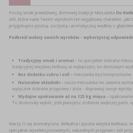
Poczuj smak prawdziwej, domowej tradycji! Mieszanka
Do Kieł
ziół, która nada Twoim wyrobom ten wyjątkowy charakter, jaki tr
przygotujesz pyszną, soczystą i aromatyczną wędlinę o głęboki
Podkreśl walory swoich wyrobów - wykorzystaj odpowiedni
Tradycyjny smak i aromat -
ta specjalnie dobrana miesz
tradycyjnej wiejskiej kiełbasy w najlepszym, bo domowym wyd
Bez dodatku cukru i soli -
mieszanka bez kompromisów – id
Naturalne składniki -
nasza mieszanka nie zawiera wzmacn
wyłącznie dobrane przyprawy i zioła - doprawiaj swoje wyroby 
Wydajne opakowanie aż na 125 kg mięsa -
opakowanie 5
To doskonały wybór, jeśli planujesz zrobienie większej partii, n
Marzy Ci się aromatyczna, delikatna i pyszna wiejska kiełbasa, 
specjalnie wyselekcjonowanych, naturalnych przypraw i ziół przyg