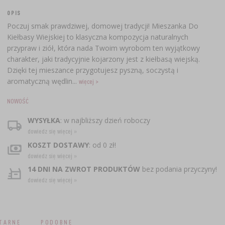
OPIS
Poczuj smak prawdziwej, domowej tradycji! Mieszanka Do
Kiełbasy Wiejskiej to klasyczna kompozycja naturalnych
przypraw i ziół, która nada Twoim wyrobom ten wyjątkowy
charakter, jaki tradycyjnie kojarzony jest z kiełbasą wiejską.
Dzięki tej mieszance przygotujesz pyszną, soczystą i
aromatyczną wędlin...
więcej >
NOWOŚĆ
WYSYŁKA
: w najbliższy dzień roboczy
dowiedz się więcej »
KOSZT DOSTAWY
: od 0 zł!
dowiedz się więcej »
14 DNI NA ZWROT PRODUKTÓW
bez podania przyczyny!
dowiedz się więcej »
TARNE
PODOBNE