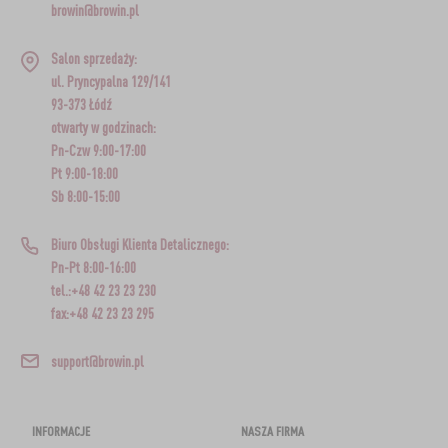
browin@browin.pl
Salon sprzedaży:
ul. Pryncypalna 129/141
93-373 Łódź
otwarty w godzinach:
Pn-Czw 9:00-17:00
Pt 9:00-18:00
Sb 8:00-15:00
Biuro Obsługi Klienta Detalicznego:
Pn-Pt 8:00-16:00
tel.:+48 42 23 23 230
fax:+48 42 23 23 295
support@browin.pl
INFORMACJE
NASZA FIRMA