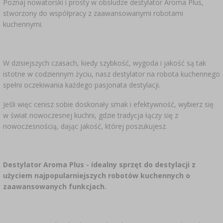
Poznaj nowatorski i prosty w obsłudze destylator Aroma Plus,
SUBSTANCJE DODATKOWE
›
MIERNIKI, WSKAŹNIKI
stworzony do współpracy z zaawansowanymi robotami
GADŻETY DOMOWE
›
PEKLE, MARYNATY I ZIOŁA
kuchennymi.
ETYKIETY
›
BUTELKI
MOTORYZACJA
KULTURY BAKTERII
BADANIA ALKOHOLU
W dzisiejszych czasach, kiedy szybkość, wygoda i jakość są tak
›
GĄSIORY
istotne w codziennym życiu, nasz destylator na robota kuchennego
LITERATURA WĘDLINIARSTWO
spełni oczekiwania każdego pasjonata destylacji.
LITERATURA
AROMATY DYMU WĘDZARNICZEGO
REGAŁY
Jeśli więc cenisz sobie doskonały smak i efektywność, wybierz się
w świat nowoczesnej kuchni, gdzie tradycja łączy się z
nowoczesnością, dając jakość, której poszukujesz.
›
AROMATYZACJA
LITERATURA
Destylator Aroma Plus - idealny sprzęt do destylacji z
użyciem najpopularniejszych robotów kuchennych o
zaawansowanych funkcjach.
BADANIA WINA
ETYKIETY