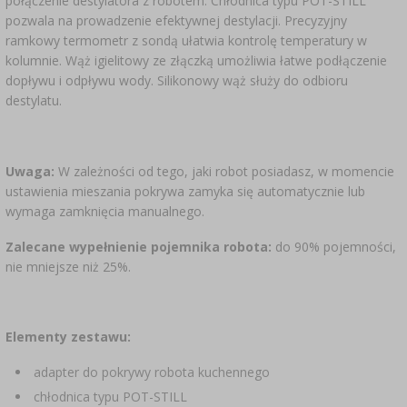
połączenie destylatora z robotem. Chłodnica typu POT-STILL
pozwala na prowadzenie efektywnej destylacji. Precyzyjny
ramkowy termometr z sondą ułatwia kontrolę temperatury w
kolumnie. Wąż igielitowy ze złączką umożliwia łatwe podłączenie
dopływu i odpływu wody. Silikonowy wąż służy do odbioru
destylatu.
Uwaga:
W zależności od tego, jaki robot posiadasz, w momencie
ustawienia mieszania pokrywa zamyka się automatycznie lub
wymaga zamknięcia manualnego.
Zalecane wypełnienie pojemnika robota:
do 90% pojemności,
nie mniejsze niż 25%.
Elementy zestawu:
adapter do pokrywy robota kuchennego
chłodnica typu POT-STILL