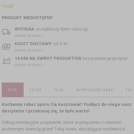
CZUJNIKI BEZPRZEWODOWE
›
BECZKI I WORKI
SUBSTANCJE ŻELUJĄCE DŻEMY
GARNKI I FORMY RZYMSKIE
ZACISKARKI
DOMKI I KARMNIKI
RURKI FERMENTACYJNE
DROŻDŻE WINIARSKIE
DODATKI AROMATYZUJĄCE I PRZYPRAWY
PRODUKT NIEDOSTĘPNY
ZESTAWY SERWOWARSKIE
MASZYNKI DO MIELENIA
KAMIONKA
›
›
GĄSIORY
WĘDZARNIE I HAKI
AKCESORIA PIWOWARSKIE
WYSYŁKA
: w najbliższy dzień roboczy
LITERATURA
›
ŚRODKI DODATKOWE
dowiedz się więcej »
DEKORACJE CUKIERNICZE I PRODUKTY DO
SOKOWNIKI
›
PAKOWANIE PRÓŻNIOWE
›
GRILLOWANIE
›
BUTELKI
PIECZENIA
KOSZT DOSTAWY
: od 0 zł!
KAPSLE
WĘDZENIE I GRILLOWANIE
PRASY
dowiedz się więcej »
BUTELKI
NACZYNIA ŻELIWNE
›
AKCESORIA DO PEKLOWANIA
ZAKRĘTKI
14 DNI NA ZWROT PRODUKTÓW
bez podania przyczyny!
KAPSLOWNICE
KULTURY BAKTERII
dowiedz się więcej »
ROZDRABNIARKI
SZYBKOWARY
PALENISKA
BECZKI I KARAFKI
›
APLIKATORY, ZACISKARKI
BUTELKI
JOGURTOWNICE
›
FILTROWANIE
SUSZARKI DO ŻYWNOŚCI
›
PAKOWANIE PRÓŻNIOWE
VYPITO
OPIS
CECHY
PLIKI
KOMPLEMENTARNE
POD
›
NICI, SZNURKI, SIATKI
BADANIA PIWA
PRZYPRAWY
LEJKI
›
KORKOWANIE
Kuchenny robot sporo Cię kosztował? Podłącz do niego nasz
DROŻDŻE GORZELNICZE
›
PRZECHOWYWANIE
destylator i przekonaj się, że było warto!
OSŁONKI
ETYKIETY
›
AKCESORIA WINIARSKIE
Odkryj rewolucyjne urządzenie, które w połączeniu z robotem
WĘGIEL AKTYWNY
›
MŁYNKI I MOŹDZIERZE
JELITA
kuchennym otworzy przed Tobą nowe, ekscytujące możliwości!