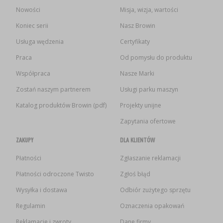
Nowości
Misja, wizja, wartości
Koniec serii
Nasz Browin
Usługa wędzenia
Certyfikaty
Praca
Od pomysłu do produktu
Współpraca
Nasze Marki
Zostań naszym partnerem
Usługi parku maszyn
Katalog produktów Browin (pdf)
Projekty unijne
Zapytania ofertowe
ZAKUPY
DLA KLIENTÓW
Płatności
Zgłaszanie reklamacji
Płatności odroczone Twisto
Zgłoś błąd
Wysyłka i dostawa
Odbiór zużytego sprzętu
Regulamin
Oznaczenia opakowań
Reklamacje i zwroty
Dane firmy