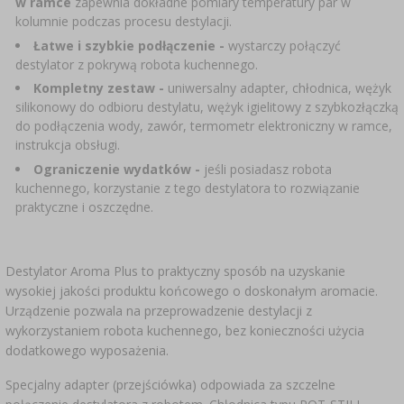
w ramce
zapewnia dokładne pomiary temperatury par w
kolumnie podczas procesu destylacji.
Łatwe i szybkie podłączenie -
wystarczy połączyć
destylator z pokrywą robota kuchennego.
Kompletny zestaw -
uniwersalny adapter, chłodnica, wężyk
silikonowy do odbioru destylatu, wężyk igielitowy z szybkozłączką
do podłączenia wody, zawór, termometr elektroniczny w ramce,
instrukcja obsługi.
Ograniczenie wydatków -
jeśli posiadasz robota
kuchennego, korzystanie z tego destylatora to rozwiązanie
praktyczne i oszczędne.
Destylator Aroma Plus to praktyczny sposób na uzyskanie
wysokiej jakości produktu końcowego o doskonałym aromacie.
Urządzenie pozwala na przeprowadzenie destylacji z
wykorzystaniem robota kuchennego, bez konieczności użycia
dodatkowego wyposażenia.
Specjalny adapter (przejściówka) odpowiada za szczelne