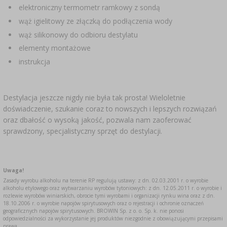
elektroniczny termometr ramkowy z sondą
wąż igielitowy ze złączką do podłączenia wody
wąż silikonowy do odbioru destylatu
elementy montażowe
instrukcja
Destylacja jeszcze nigdy nie była tak prosta! Wieloletnie
doświadczenie, szukanie coraz to nowszych i lepszych rozwiązań
oraz dbałość o wysoką jakość, pozwala nam zaoferować
sprawdzony, specjalistyczny sprzęt do destylacji.
Uwaga!
Zasady wyrobu alkoholu na terenie RP regulują ustawy: z dn. 02.03.2001 r. o wyrobie
alkoholu etylowego oraz wytwarzaniu wyrobów tytoniowych: z dn. 12.05.2011 r. o wyrobie i
rozlewie wyrobów winiarskich, obrocie tymi wyrobami i organizacji rynku wina oraz z dn.
18.10.2006 r. o wyrobie napojów spirytusowych oraz o rejestracji i ochronie oznaczeń
geograficznych napojów spirytusowych. BROWIN Sp. z o. o. Sp. k. nie ponosi
odpowiedzialności za wykorzystanie jej produktów niezgodnie z obowiązującymi przepisami
prawa.