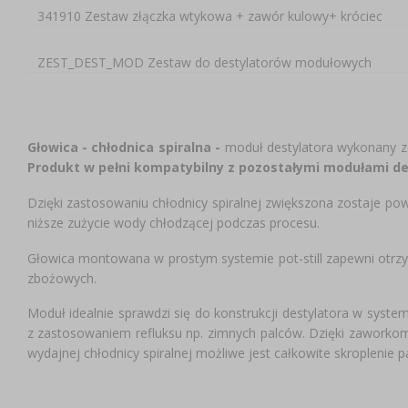
341910 Zestaw złączka wtykowa + zawór kulowy+ króciec
ZEST_DEST_MOD Zestaw do destylatorów modułowych
​Głowica - chłodnica spiralna -
moduł destylatora wykonany ze
Produkt w pełni kompatybilny z pozostałymi modułami de
Dzięki zastosowaniu chłodnicy spiralnej zwiększona zostaje pow
niższe zużycie wody chłodzącej podczas procesu.​
Głowica montowana w prostym systemie pot-still zapewni ot
zbożowych.
​​Moduł idealnie sprawdzi się do konstrukcji destylatora w syst
z zastosowaniem refluksu np. zimnych palców. Dzięki zaworko
wydajnej chłodnicy spiralnej możliwe jest całkowite skroplenie 