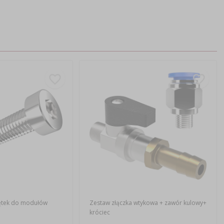
rętek do modułów
Zestaw złączka wtykowa + zawór kulowy+
króciec