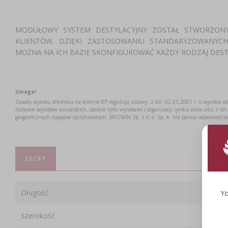
MODUŁOWY SYSTEM DESTYLACYJNY ZOSTAŁ STWORZONY,
KLIENTÓW. DZIĘKI ZASTOSOWANIU STANDARYZOWANYC
MOŻNA NA ICH BAZIE SKONFIGUROWAĆ KAŻDY RODZAJ DEST
Uwaga!
Zasady wyrobu alkoholu na terenie RP regulują ustawy: z dn. 02.03.2001 r. o wyrobie a
rozlewie wyrobów winiarskich, obrocie tymi wyrobami i organizacji rynku wina oraz z dn. 
geograficznych napojów spirytusowych. BROWIN Sp. z o. o. Sp. k. nie ponosi odpowiedzi
CECHY
Długość
Yo
Szerokość