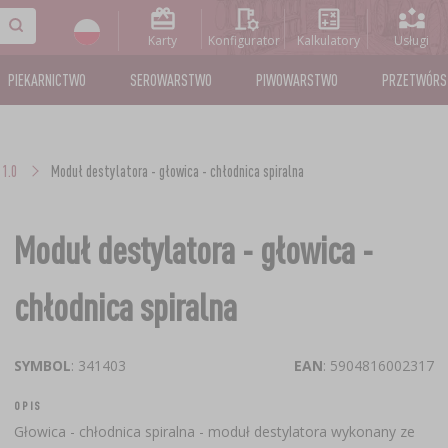
Karty
Konfigurator
Kalkulatory
Usługi
PIEKARNICTWO
SEROWARSTWO
PIWOWARSTWO
PRZETWÓR
1.0
Moduł destylatora - głowica - chłodnica spiralna
Moduł destylatora - głowica -
chłodnica spiralna
SYMBOL
: 341403
EAN
: 5904816002317
OPIS
​Głowica - chłodnica spiralna - moduł destylatora wykonany ze