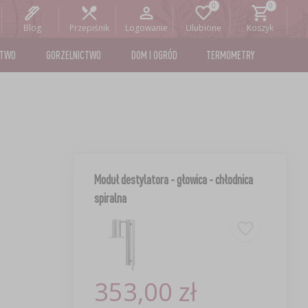
Blog
Przepiśnik
Logowanie
Ulubione
Koszyk
STWO
GORZELNICTWO
DOM I OGRÓD
TERMOMETRY
Moduł destylatora - głowica - chłodnica
spiralna
353,00 zł