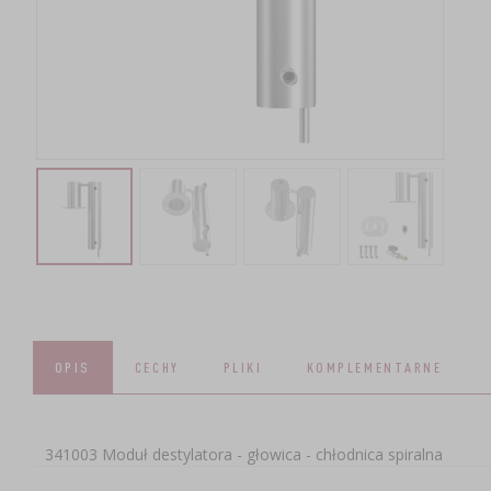
OPIS
SKŁADNIKI ZESTAWU
CECHY
PLIKI
KOMPLEMENTARNE
341003 Moduł destylatora - głowica - chłodnica spiralna