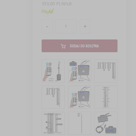
353,00 PLN/szt.
-
+
DODAJ DO KOSZYKA