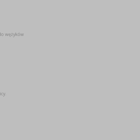
 do wężyków
cy.