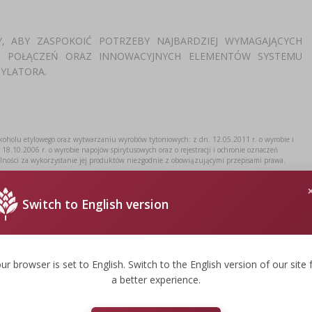
 ABY ZASPOKOIĆ POTRZEBY NAJBARDZIEJ WYMAGAJĄCYCH
H POŁĄCZEŃ ORAZ INNOWACYJNYCH ELEMENTÓW SYSTEMU
YLATORA.
lkoholu etylowego oraz wytwarzaniu wyrobów tytoniowych: z dn. 12.05.2011 r. o wyrobie i
18.10.2006 r. o wyrobie napojów spirytusowych oraz o rejestracji i ochronie oznaczeń
alności za wykorzystanie jej produktów niezgodnie z obowiązującymi przepisami prawa.
Switch to English version
14 cm
ur browser is set to English. Switch to the English version of our site 
a better experience.
8.6 cm