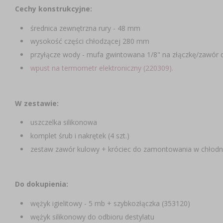
Cechy konstrukcyjne:
średnica zewnętrzna rury - 48 mm
wysokość części chłodzącej 280 mm
przyłącze wody - mufa gwintowana 1/8" na złączkę/zawór
wpust na termometr elektroniczny (220309).
W zestawie:
uszczelka silikonowa
komplet śrub i nakrętek (4 szt.)
zestaw zawór kulowy + króciec do zamontowania w chłodni
Do dokupienia:
​wężyk igielitowy - 5 mb + szybkozłączka (353120)
wężyk silikonowy do odbioru destylatu