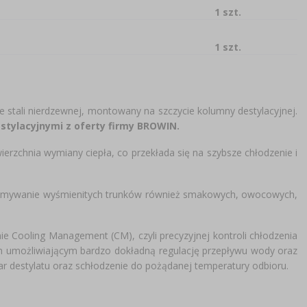
1 szt.
1 szt.
 stali nierdzewnej, montowany na szczycie kolumny destylacyjnej.
stylacyjnymi z oferty firmy BROWIN.
ierzchnia wymiany ciepła, co przekłada się na szybsze chłodzenie i
rzymywanie wyśmienitych trunków również smakowych, owocowych,
emie Cooling Management (CM), czyli precyzyjnej kontroli chłodzenia
m umożliwiającym bardzo dokładną regulację przepływu wody oraz
par destylatu oraz schłodzenie do pożądanej temperatury odbioru.