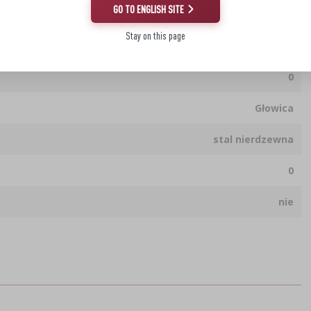
GO TO ENGLISH SITE
28 cm
Stay on this page
0.98 kg
0
Głowica
stal nierdzewna
0
nie