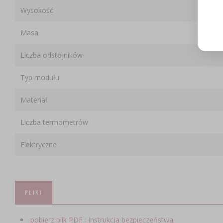
Wysokość
Masa
Liczba odstojników
Typ modułu
Materiał
Liczba termometrów
Elektryczne
PLIKI
pobierz plik PDF : Instrukcja bezpieczeństwa