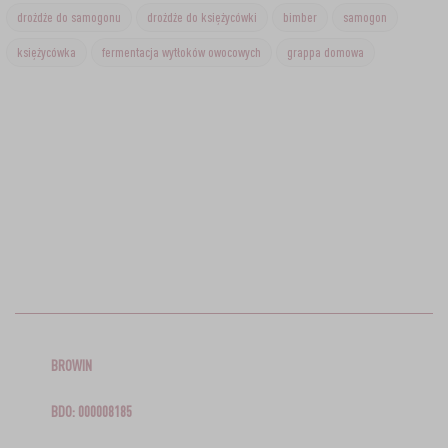
drożdże do samogonu
drożdże do księżycówki
bimber
samogon
księżycówka
fermentacja wytłoków owocowych
grappa domowa
BROWIN
BDO: 000008185