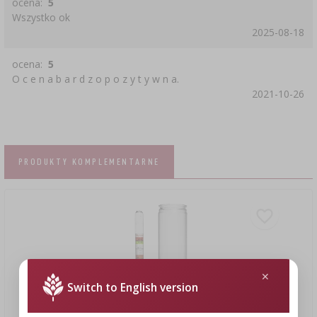
ocena:
5
Wszystko ok
2025-08-18
ocena:
5
O c e n a b a r d z o p o z y t y w n a.
2021-10-26
PRODUKTY KOMPLEMENTARNE
Switch to English version