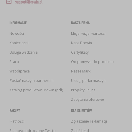
support@browin.pl
INFORMACJE
NASZA FIRMA
Nowości
Misja, wizja, wartości
Koniec serii
Nasz Browin
Usługa wędzenia
Certyfikaty
Praca
Od pomysłu do produktu
Współpraca
Nasze Marki
Zostań naszym partnerem
Usługi parku maszyn
Katalog produktów Browin (pdf)
Projekty unijne
Zapytania ofertowe
ZAKUPY
DLA KLIENTÓW
Płatności
Zgłaszanie reklamacji
Płatności odroczone Twisto
Zgłoś błąd