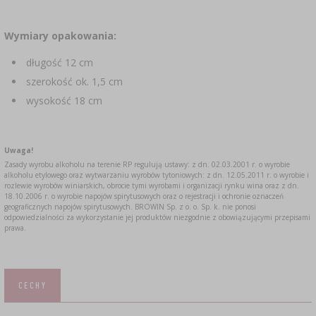
Wymiary opakowania:
długość 12 cm
szerokość ok. 1,5 cm
wysokość 18 cm
Uwaga!
Zasady wyrobu alkoholu na terenie RP regulują ustawy: z dn. 02.03.2001 r. o wyrobie
alkoholu etylowego oraz wytwarzaniu wyrobów tytoniowych: z dn. 12.05.2011 r. o wyrobie i
rozlewie wyrobów winiarskich, obrocie tymi wyrobami i organizacji rynku wina oraz z dn.
18.10.2006 r. o wyrobie napojów spirytusowych oraz o rejestracji i ochronie oznaczeń
geograficznych napojów spirytusowych. BROWIN Sp. z o. o. Sp. k. nie ponosi
odpowiedzialności za wykorzystanie jej produktów niezgodnie z obowiązującymi przepisami
prawa.
CECHY