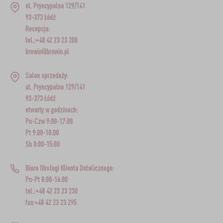
ul. Pryncypalna 129/141
93-373 Łódź
Recepcja:
tel.:+48 42 23 23 200
browin@browin.pl
Salon sprzedaży:
ul. Pryncypalna 129/141
93-373 Łódź
otwarty w godzinach:
Pn-Czw 9:00-17:00
Pt 9:00-18:00
Sb 8:00-15:00
Biuro Obsługi Klienta Detalicznego:
Pn-Pt 8:00-16:00
tel.:+48 42 23 23 230
fax:+48 42 23 23 295