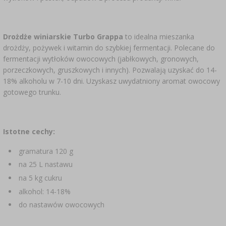
SUBSTANCJE DODATKOWE
›
MIERNIKI, WSKAŹNIKI
GADŻETY DOMOWE
›
PEKLE, MARYNATY I ZIOŁA
ETYKIETY
Drożdże winiarskie Turbo Grappa
to idealna mieszanka
›
BUTELKI
MOTORYZACJA
KULTURY BAKTERII
drożdży, pożywek i witamin do szybkiej fermentacji. Polecane do
fermentacji wytłoków owocowych (jabłkowych, gronowych,
BADANIA ALKOHOLU
porzeczkowych, gruszkowych i innych). Pozwalają uzyskać do 14-
›
GĄSIORY
LITERATURA WĘDLINIARSTWO
18% alkoholu w 7-10 dni. Uzyskasz uwydatniony aromat owocowy
LITERATURA
gotowego trunku.
AROMATY DYMU WĘDZARNICZEGO
REGAŁY
›
Istotne cechy:
AROMATYZACJA
gramatura 120 g
LITERATURA
na 25 L nastawu
na 5 kg cukru
BADANIA WINA
alkohol: 14-18%
do nastawów owocowych
ETYKIETY