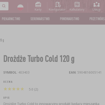
Karty
Konfigurator
Kalkulatory
Usługi
PIEKARNICTWO
SEROWARSTWO
PIWOWARSTWO
PRZETWÓR
20 g
Drożdże Turbo Cold 120 g
SYMBOL
: 403403
EAN
: 5904816005141
OCENA
★
★
★
★
★
★
★
★
★
★
5.0 (2)
OPIS
Drożdże Turbo Cold to innowacyjny produkt będący mieszanką