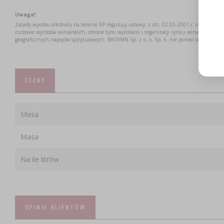
Uwaga!
Zasady wyrobu alkoholu na terenie RP regulują ustawy: z dn. 02.03.2001 r. o wyrobie a
rozlewie wyrobów winiarskich, obrocie tymi wyrobami i organizacji rynku wina oraz z dn. 
geograficznych napojów spirytusowych. BROWIN Sp. z o. o. Sp. k. nie ponosi odpowiedzi
CECHY
Masa
Masa
Na ile litrów
OPINIE KLIENTÓW