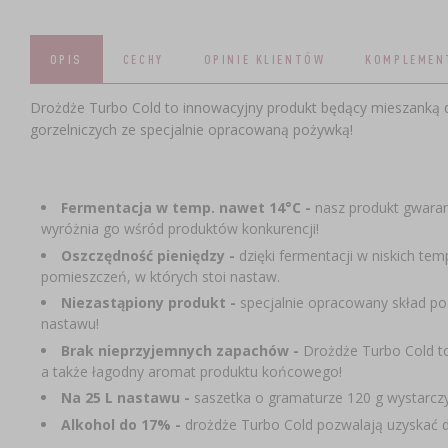
OPIS
CECHY
OPINIE KLIENTÓW
KOMPLEMEN
Drożdże Turbo Cold to innowacyjny produkt będący mieszanką
gorzelniczych ze specjalnie opracowaną pożywką!
Fermentacja w temp. nawet 14°C
-
nasz produkt gwaran
wyróżnia go wśród produktów konkurencji!
Oszczędność pieniędzy
-
dzięki fermentacji w niskich te
pomieszczeń, w których stoi nastaw.
Niezastąpiony produkt -
specjalnie opracowany skład po
nastawu!
Brak nieprzyjemnych zapachów -
Drożdże Turbo Cold to
a także łagodny aromat produktu końcowego!
Na 25 L nastawu -
saszetka o gramaturze 120 g wystarczy
Alkohol do 17% -
drożdże Turbo Cold pozwalają uzyskać do