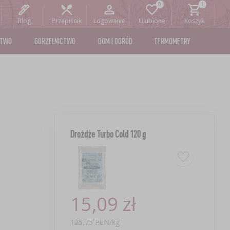
Blog
Przepiśnik
Logowanie
Ulubione
Koszyk
STWO
GORZELNICTWO
DOM I OGRÓD
TERMOMETRY
Drożdże Turbo Cold 120 g
15,09 zł
125,75 PLN/kg