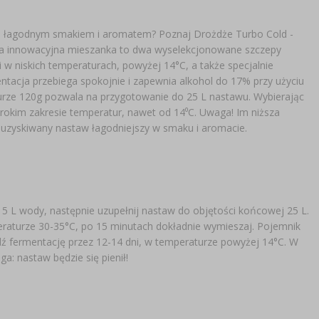
ą, łagodnym smakiem i aromatem? Poznaj Drożdże Turbo Cold -
a innowacyjna mieszanka to dwa wyselekcjonowane szczepy
w niskich temperaturach, powyżej 14°C, a także specjalnie
ntacja przebiega spokojnie i zapewnia alkohol do 17% przy użyciu
turze 120g pozwala na przygotowanie do 25 L nastawu. Wybierając
erokim zakresie temperatur, nawet od 14⁰C. Uwaga! Im niższa
a uzyskiwany nastaw łagodniejszy w smaku i aromacie.
5 L wody, następnie uzupełnij nastaw do objętości końcowej 25 L.
eraturze 30-35°C, po 15 minutach dokładnie wymieszaj. Pojemnik
ź fermentację przez 12-14 dni, w temperaturze powyżej 14°C. W
a: nastaw będzie się pienił!