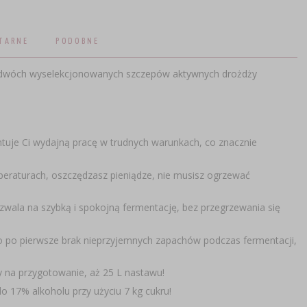
TARNE
PODOBNE
 dwóch wyselekcjonowanych szczepów aktywnych drożdży
tuje Ci wydajną pracę w trudnych warunkach, co znacznie
mperaturach, oszczędzasz pieniądze, nie musisz ogrzewać
zwala na szybką i spokojną fermentację, bez przegrzewania się
 po pierwsze brak nieprzyjemnych zapachów podczas fermentacji,
 na przygotowanie, aż 25 L nastawu!
 17% alkoholu przy użyciu 7 kg cukru!