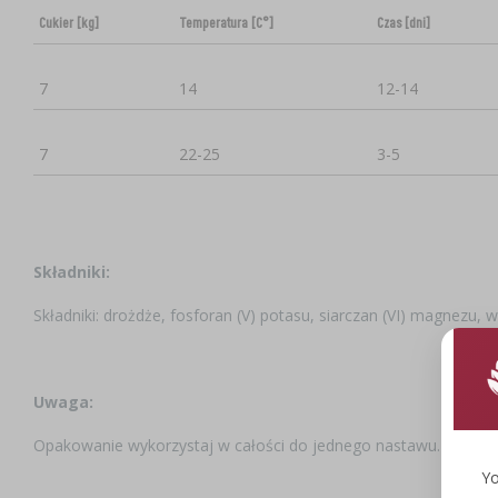
Cukier [kg]
Temperatura [C°]
Czas [dni]
7
14
12-14
7
22-25
3-5
Składniki:
Składniki: drożdże, fosforan (V) potasu, siarczan (VI) magnezu, 
Uwaga:
Opakowanie wykorzystaj w całości do jednego nastawu.
Yo