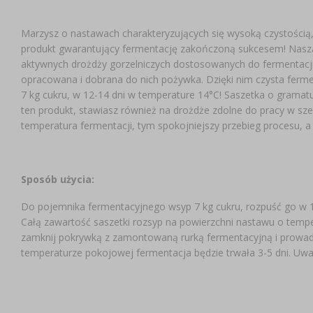
Marzysz o nastawach charakteryzujących się wysoką czystości
produkt gwarantujący fermentację zakończoną sukcesem! Nasz
aktywnych drożdży gorzelniczych dostosowanych do fermentacji 
opracowana i dobrana do nich pożywka. Dzięki nim czysta ferme
7 kg cukru, w 12-14 dni w temperature 14°C! Saszetka o grama
ten produkt, stawiasz również na drożdże zdolne do pracy w sz
temperatura fermentacji, tym spokojniejszy przebieg procesu, 
Sposób użycia:
Do pojemnika fermentacyjnego wsyp 7 kg cukru, rozpuść go w 1
Całą zawartość saszetki rozsyp na powierzchni nastawu o temp
zamknij pokrywką z zamontowaną rurką fermentacyjną i prowad
temperaturze pokojowej fermentacja będzie trwała 3-5 dni. Uwag