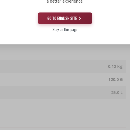
a better experience.
lkoholu etylowego oraz wytwarzaniu wyrobów tytoniowych: z dn. 12.05.2011 r. o wyrobie i
GO TO ENGLISH SITE
18.10.2006 r. o wyrobie napojów spirytusowych oraz o rejestracji i ochronie oznaczeń
alności za wykorzystanie jej produktów niezgodnie z obowiązującymi przepisami prawa.
Stay on this page
0.12 kg
120.0 G
25.0 L