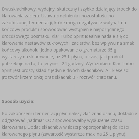
​Dwuskładnikowy, wydajny, skuteczny i szybko działający środek do
klarowania zacieru. Usuwa zmętnienia i pozostałości po
zakończonej fermentacji, które mogą negatywnie wpłynąć na
końcowy produkt i spowodować wystąpienie niepożądanego
drożdżowego posmaku. Klar Turbo Spirit idealnie nadaje się do
klarowania nastawów cukrowych i zacierów, bez wpływu na smak
końcowy alkoholu. Jedno opakowanie o gramaturze 65 g
wystarczy na sklarowanie, aż 25 L płynu, a czas, jaki produkt
potrzebuje na to, to jedynie... 24 godziny! Wyróżnikiem Klar Turbo
Spirit jest prosty skład z jedynie dwóch składników: A - kieselsol
(roztwór krzemionki) oraz składnik B - roztwór chitozanu.
Sposób użycia:
Po zakończeniu fermentacji płyn należy zlać znad osadu, dokładnie
odgazować (nadmiar CO2 spowodowałby wydłużenie czasu
klarowania). Dodać składnik A w ilości proporcjonalnej do ilości
klarowanego płynu (zawartość wystarcza max. na 25 L płynu).