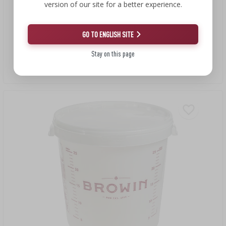
version of our site for a better experience.
13,19 zł
GO TO ENGLISH SITE
Stay on this page
Drożdże Turbo X-Pure 21,3% 48h, 25 L
97,70 PLN/kg