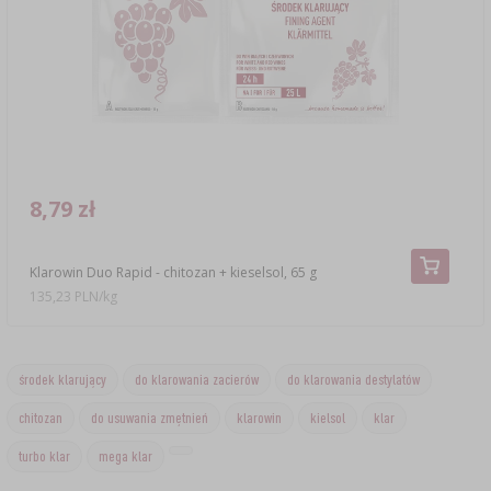
8,79 zł
Klarowin Duo Rapid - chitozan + kieselsol, 65 g
135,23 PLN/kg
środek klarujący
do klarowania zacierów
do klarowania destylatów
chitozan
do usuwania zmętnień
klarowin
kielsol
klar
turbo klar
mega klar