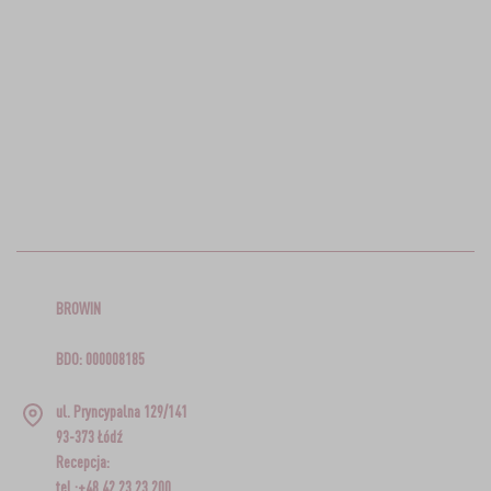
BROWIN
BDO: 000008185
ul. Pryncypalna 129/141
93-373 Łódź
Recepcja:
tel.:+48 42 23 23 200