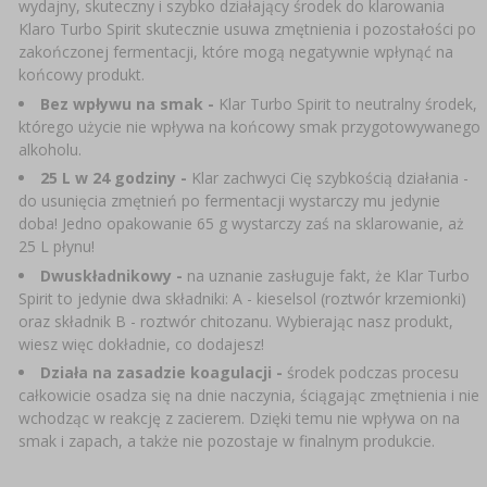
wydajny, skuteczny i szybko działający środek do klarowania
SUBSTANCJE DODATKOWE
›
MIERNIKI, WSKAŹNIKI
Klaro Turbo Spirit skutecznie usuwa zmętnienia i pozostałości po
GADŻETY DOMOWE
›
PEKLE, MARYNATY I ZIOŁA
zakończonej fermentacji, które mogą negatywnie wpłynąć na
końcowy produkt.
ETYKIETY
›
BUTELKI
MOTORYZACJA
KULTURY BAKTERII
Bez wpływu na smak -
Klar Turbo Spirit to neutralny środek,
którego użycie nie wpływa na końcowy smak przygotowywanego
BADANIA ALKOHOLU
alkoholu.
›
GĄSIORY
LITERATURA WĘDLINIARSTWO
25 L w 24 go dziny -
Klar zachwyci Cię szybkością działania -
LITERATURA
do usunięcia zmętnień po fermentacji wystarczy mu jedynie
AROMATY DYMU WĘDZARNICZEGO
REGAŁY
doba! Jedno opakowanie 65 g wystarczy zaś na sklarowanie, aż
25 L płynu!
Dwuskładnikowy -
na uznanie zasługuje fakt, że Klar Turbo
›
AROMATYZACJA
Spirit to jedynie dwa składniki: A - kieselsol (roztwór krzemionki)
oraz składnik B - roztwór chitozanu. Wybierając nasz produkt,
wiesz więc dokładnie, co dodajesz!
LITERATURA
Działa na zasadzie koagulacji -
środek podczas procesu
całkowicie osadza się na dnie naczynia, ściągając zmętnienia i nie
BADANIA WINA
wchodząc w reakcję z zacierem. Dzięki temu nie wpływa on na
smak i zapach, a także nie pozostaje w finalnym produkcie.
ETYKIETY