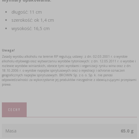
długość: 11 cm
szerokość: ok 1,4 cm
wysokość: 16,5 cm
Uwaga!
Zasady wyrobu alkoholu na terenie RP regulują ustawy: z dn. 02.03.2001 r. o wyrobie
alkoholu etylowego oraz wytwarzaniu wyrobów tytoniowych: z dn. 12.05.2011 r. o wyrobie i
rozlewie wyrobów winiarskich, obrocie tymi wyrobami i organizacji rynku wina oraz z dn.
18.10.2006 r. o wyrobie napojów spirytusowych oraz o rejestracji i ochronie oznaczeń
geograficznych napojów spirytusowych. BROWIN Sp. z o. o. Sp. k. nie ponosi
odpowiedzialności za wykorzystanie jej produktów niezgodnie z obowiązującymi przepisami
prawa.
CECHY
Masa
65.0 g