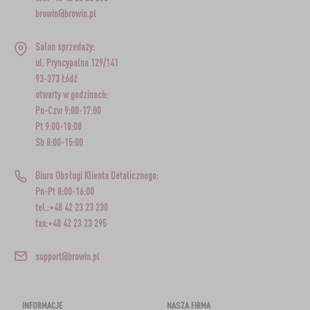
browin@browin.pl
Salon sprzedaży:
ul. Pryncypalna 129/141
93-373 Łódź
otwarty w godzinach:
Pn-Czw 9:00-17:00
Pt 9:00-18:00
Sb 8:00-15:00
Biuro Obsługi Klienta Detalicznego:
Pn-Pt 8:00-16:00
tel.:+48 42 23 23 230
fax:+48 42 23 23 295
support@browin.pl
INFORMACJE
NASZA FIRMA