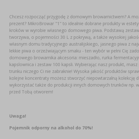
Chcesz rozpocząć przygodę z domowym browarnictwem? A może
prezent? MikroBrowar "1" to idealnie dobrane produkty w este
kroków w wyrobie własnego domowego piwa. Podstawą zestawu
tworzywa, o pojemności 30 L z pokrywą, a także wysokiej jakoś
własnym domu tradycyjnego australijskiego, jasnego piwa z najwy
lekkie piwa o orzeźwiającym smaku - ten wybór w pełni Cię zado
domowego browarnika akcesoria: mieszadło, rurka fermentacyjna
kapslownica i zestaw 100 kapsli. Wybierając nasz produkt, mas
trunku niczego Ci nie zabraknie! Wysoka jakość produktów spraw
kolejne koncentraty możesz stworzyć niepowtarzalną kolekcję
wykorzystać także do produkcji innych domowych trunków np. w
przed Tobą otworem!
Uwaga!
Pojemnik odporny na alkohol do 70%!