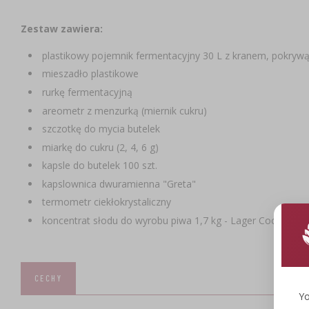
Zestaw zawiera:
plastikowy pojemnik fermentacyjny 30 L z kranem, pokrywą
mieszadło plastikowe
rurkę fermentacyjną
areometr z menzurką (miernik cukru)
szczotkę do mycia butelek
miarkę do cukru (2, 4, 6 g)
kapsle do butelek 100 szt.
kapslownica dwuramienna "Greta"
termometr ciekłokrystaliczny
koncentrat słodu do wyrobu piwa 1,7 kg - Lager Coopers (b
CECHY
Yo