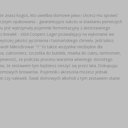
 znasz kogoś, kto uwielbia domowe piwa i chcesz mu sprawić
tycznym opakowaniu - gwarantujące sukces w stawianiu pierwszych
 jest wytrzymały pojemnik fermentacyjny z atestowanego
ci brewkit - słód Coopers Lager pozwalający na wykonanie we
ższej jakości jęczmienia i tasmańskiego chmielu. Jeśli lubisz
woli! MikroBrowar "1" to także wszystkie niezbędne dla
, cukromierz, szczotka do butelek, miarka do cukru, termometr,
z pewność, że podczas procesu warzenia własnego złocistego
ia, że zestawem tym będziesz cieszyć się przez lata. Dokupując
 domowych browarów. Pojemnik i akcesoria możesz jednak
in czy nalewek. Świat domowych alkoholi z tym zestawem stanie