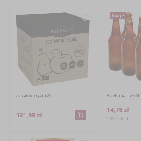
Okazja!
Zestaw do cydru 20 L
Butelka na piwo 500
14,78 zł
131,99 zł
1,85 PLN/szt.