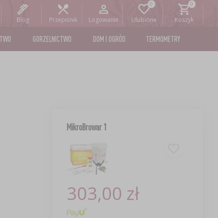
Blog
Przepiśnik
Logowanie
Ulubione
Koszyk
STWO
GORZELNICTWO
DOM I OGRÓD
TERMOMETRY
MikroBrowar 1
303,00 zł