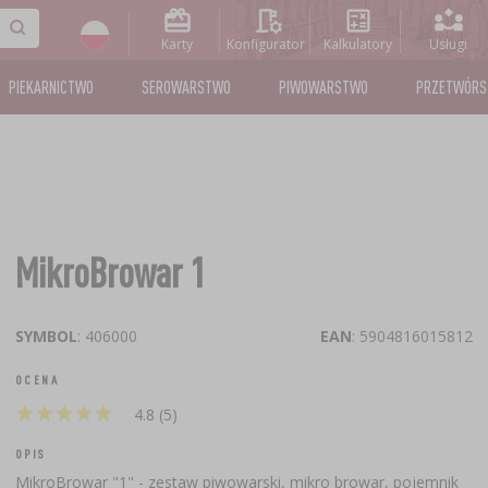
Karty
Konfigurator
Kalkulatory
Usługi
PIEKARNICTWO
SEROWARSTWO
PIWOWARSTWO
PRZETWÓR
MikroBrowar 1
SYMBOL
: 406000
EAN
: 5904816015812
OCENA
★
★
★
★
★
★
★
★
★
★
4.8 (5)
OPIS
MikroBrowar "1" - zestaw piwowarski, mikro browar, pojemnik