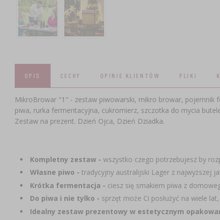
OPIS
CECHY
OPINIE KLIENTÓW
PLIKI
MikroBrowar "1" - zestaw piwowarski, mikro browar, pojemnik 
piwa, rurka fermentacyjna, cukromierz, szczotka do mycia butele
Zestaw na prezent. Dzień Ojca, Dzień Dziadka.
Kompletny zestaw -
wszystko czego potrzebujesz by ro
Własne piwo -
tradycyjny australijski Lager z najwyższej 
Krótka fermentacja -
ciesz się smakiem piwa z domowego 
Do piwa i nie tylko -
sprzęt może Ci posłużyć na wiele lat,
Idealny zestaw prezentowy w estetycznym opakowa