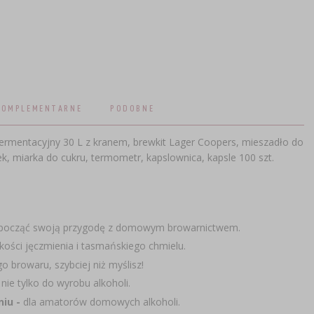
KOMPLEMENTARNE
PODOBNE
fermentacyjny 30 L z kranem, brewkit Lager Coopers, mieszadło do
k, miarka do cukru, termometr, kapslownica, kapsle 100 szt.
zpocząć swoją przygodę z domowym browarnictwem.
jakości jęczmienia i tasmańskiego chmielu.
browaru, szybciej niż myślisz!
 nie tylko do wyrobu alkoholi.
niu -
dla amatorów domowych alkoholi.