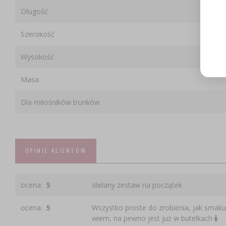
Długość
Szerokość
Wysokość
Masa
Dla miłośników trunków
OPINIE KLIENTÓW
ocena:
5
Idelany zestaw na początek
ocena:
5
Wszystko proste do zrobienia, jak smakuj
wiem, na pewno jest już w butelkach🤷