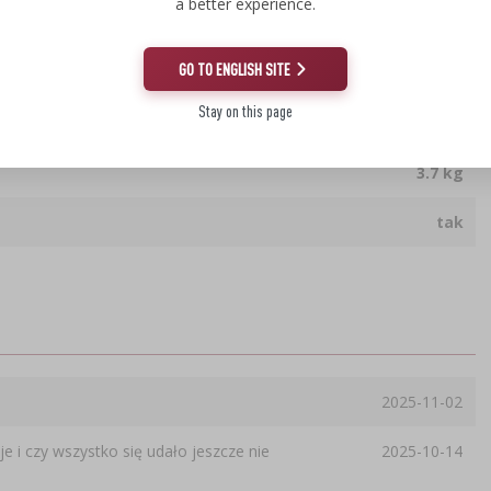
a better experience.
40.0 cm
GO TO ENGLISH SITE
40.0 cm
Stay on this page
40.0 cm
3.7 kg
tak
2025-11-02
e i czy wszystko się udało jeszcze nie
2025-10-14