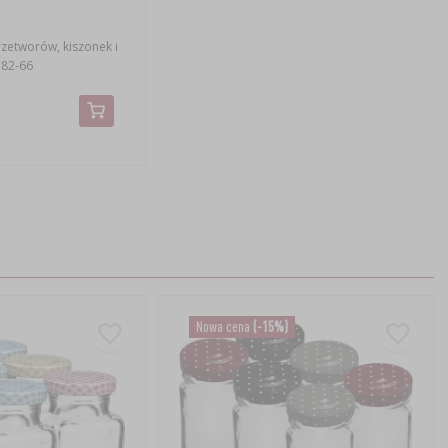
rzetworów, kiszonek i
 82-66
Nowa cena
(-15%)