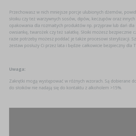
Przechowasz w nich mniejsze porcje ulubionych dżemów, powid
słoiku czy też warzywnych sosów, dipów, keczupów oraz innych 
opakowania dla rozmaitych produktów np. przypraw lub dań dla d
owsiankę, twarożek czy też sałatkę. Słoiki możesz bezpiecznie 
razie potrzeby możesz poddać je także procesowi sterylizacji. S
zestaw posłuży Ci przez lata i będzie całkowicie bezpieczny dla
Uwaga:
Zakrętki mogą występować w różnych wzorach. Są dobierane do 
do słoików nie nadają się do kontaktu z alkoholem >15%.