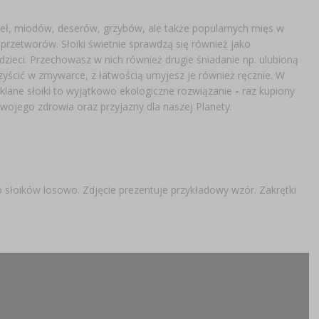
eł, miodów, deserów, grzybów, ale także popularnych mięs w
przetworów. Słoiki świetnie sprawdzą się również jako
zieci. Przechowasz w nich również drugie śniadanie np. ulubioną
czyścić w zmywarce, z łatwością umyjesz je również ręcznie. W
zklane słoiki to wyjątkowo ekologiczne rozwiązanie
-
raz kupiony
 Twojego zdrowia oraz przyjazny dla naszej Planety.
słoików losowo. Zdjęcie prezentuje przykładowy wzór. Zakrętki