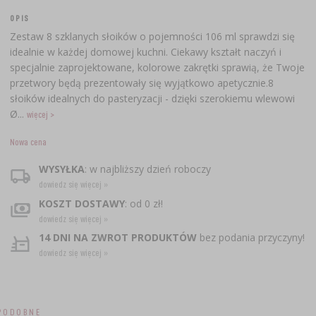
OPIS
Zestaw 8 szklanych słoików o pojemności 106 ml sprawdzi się
idealnie w każdej domowej kuchni. Ciekawy kształt naczyń i
specjalnie zaprojektowane, kolorowe zakrętki sprawią, że Twoje
przetwory będą prezentowały się wyjątkowo apetycznie.8
słoików idealnych do pasteryzacji - dzięki szerokiemu wlewowi
Ø...
więcej >
Nowa cena
WYSYŁKA
: w najbliższy dzień roboczy
dowiedz się więcej »
KOSZT DOSTAWY
: od 0 zł!
dowiedz się więcej »
14 DNI NA ZWROT PRODUKTÓW
bez podania przyczyny!
dowiedz się więcej »
PODOBNE