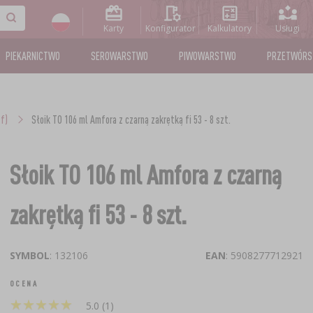
Karty
Konfigurator
Kalkulatory
Usługi
PIEKARNICTWO
SEROWARSTWO
PIWOWARSTWO
PRZETWÓR
f)
Słoik TO 106 ml Amfora z czarną zakrętką fi 53 - 8 szt.
Słoik TO 106 ml Amfora z czarną
zakrętką fi 53 - 8 szt.
SYMBOL
: 132106
EAN
: 5908277712921
OCENA
★
★
★
★
★
★
★
★
★
★
5.0 (1)