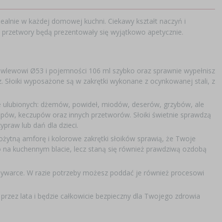
ealnie w każdej domowej kuchni. Ciekawy kształt naczyń i
e przetwory będą prezentowały się wyjątkowo apetycznie.
 wlewowi Ø53 i pojemności 106 ml szybko oraz sprawnie wypełnisz
. Słoiki wyposażone są w zakrętki wykonane z ocynkowanej stali, z
 ulubionych: dżemów, powideł, miodów, deserów, grzybów, ale
ipów, keczupów oraz innych przetworów. Słoiki świetnie sprawdzą
praw lub dań dla dzieci.
ożytną amforę i kolorowe zakrętki słoików sprawią, że Twoje
o na kuchennym blacie, lecz staną się również prawdziwą ozdobą
zmywarce. W razie potrzeby możesz poddać je również procesowi
 przez lata i będzie całkowicie bezpieczny dla Twojego zdrowia