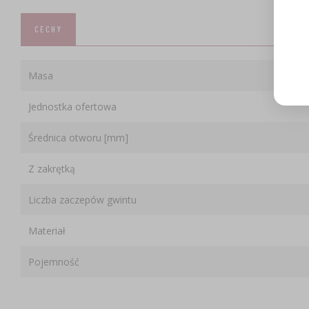
CECHY
Masa
Jednostka ofertowa
Średnica otworu [mm]
Z zakrętką
Liczba zaczepów gwintu
Materiał
Pojemność