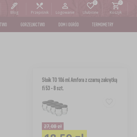
Blog
Przepiśnik
Logowanie
Ulubione
Koszyk
STWO
GORZELNICTWO
DOM I OGRÓD
TERMOMETRY
Słoik TO 106 ml Amfora z czarną zakrętką
fi 53 - 8 szt.
27,08 zł