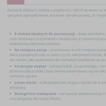
Zestaw 8 szklanych słoików o pojemności 106 ml sprawdzi się id
specjalnie zaprojektowane, kolorowe zakrętki sprawią, że Twoj
8 słoików idealnych do pasteryzacji -
dzięki szerokiemu
słoiki domowymi przysmakami i bezpiecznie je zapasteryzujesz
wewnętrzną silikonową warstwą.
Na mniejsze porcje -
przechowasz w nich mniejsze porcje
także popularnych mięs w słoiku czy też warzywnych sosów, d
się również jako opakowania dla rozmaitych produktów np. przy
Atrakcyjny wygląd -
ciekawy kształt, przypominający star
przetwory lub produkty będą dumnie prezentowały się nie tylk
domowej spiżarni.
Łatwe mycie -
słoiki bezpiecznie umyjesz ręcznie lub w 
sterylizacji.
Ekologiczne rozwiązanie -
raz kupiony zestaw posłuży Ci
oraz przyjazny dla naszej Planety.