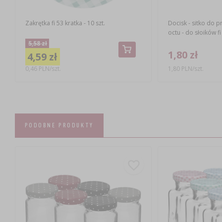
Zakrętka fi 53 kratka - 10 szt.
Docisk - sitko do p
octu - do słoików fi
5,58 zł
1,80 zł
4,59 zł
0,46 PLN/szt.
1,80 PLN/szt.
PODOBNE PRODUKTY