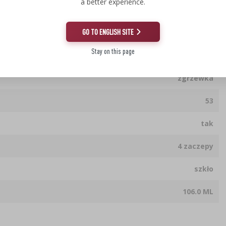
a better experience.
GO TO ENGLISH SITE
Stay on this page
0.105 kg
zgrzewka
53
tak
4 zaczepy
szkło
106.0 ML