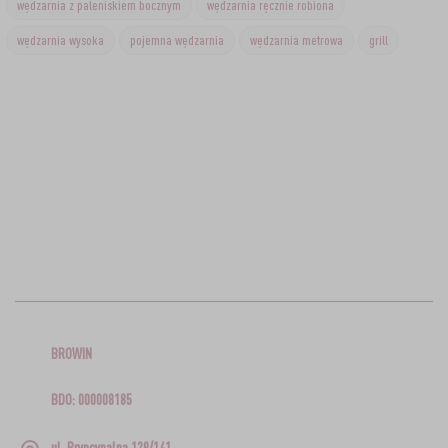
wędzarnia z paleniskiem bocznym
wędzarnia ręcznie robiona
wędzarnia wysoka
pojemna wędzarnia
wędzarnia metrowa
grill
BROWIN
BDO: 000008185
ul. Pryncypalna 129/141