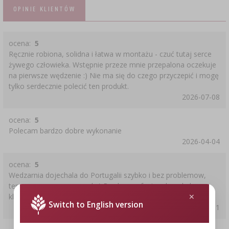
OPINIE KLIENTÓW
ocena:
5
Ręcznie robiona, solidna i łatwa w montażu - czuć tutaj serce
żywego człowieka. Wstępnie przeze mnie przepalona oczekuje
na pierwsze wędzenie :) Nie ma się do czego przyczepić i mogę
tylko serdecznie polecić ten produkt.
2026-07-08
ocena:
5
Polecam bardzo dobre wykonanie
2026-04-04
ocena:
5
Wedzarnia dojechala do Portugalii szybko i bez problemow,
teraz zaczynamy przygode;) Bardzo profesjonalna obsluga
klienta!
Switch to English version
2025-11-01