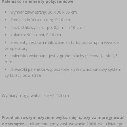
Palenisko i elementy połączeniowe
wymiar zewnętrzny: 30 x 30 x 35 cm
średnica króćca na rurę: fi 10 cm
2 szt. stalowych rur po: 0,5 m i fi 10 cm
kolanko: 90 stopni, fi 10 cm
elementy zestawu malowane są farbą odporną na wysokie
temperatury
palenisko wykonane jest z grubej blachy piecowej - ok. 1,5
mm
drzwiczki paleniska wyposażone są w dwustopniowy system
cyrkulacji powietrza
Wymiary mogą wahać się +/- 0,5 cm
Przed pierwszym użyciem wędzarnię należy zaimpregnować
z zewnątrz
– rekomendujemy zastosowanie 100% oleju lnianego