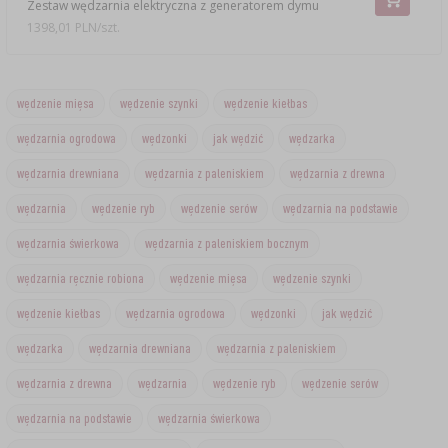
Zestaw wędzarnia elektryczna z generatorem dymu
1398,01 PLN/szt.
wędzenie mięsa
wędzenie szynki
wędzenie kiełbas
wędzarnia ogrodowa
wędzonki
jak wędzić
wędzarka
wędzarnia drewniana
wędzarnia z paleniskiem
wędzarnia z drewna
wędzarnia
wędzenie ryb
wędzenie serów
wędzarnia na podstawie
wędzarnia świerkowa
wędzarnia z paleniskiem bocznym
wędzarnia ręcznie robiona
wędzenie mięsa
wędzenie szynki
wędzenie kiełbas
wędzarnia ogrodowa
wędzonki
jak wędzić
wędzarka
wędzarnia drewniana
wędzarnia z paleniskiem
wędzarnia z drewna
wędzarnia
wędzenie ryb
wędzenie serów
wędzarnia na podstawie
wędzarnia świerkowa