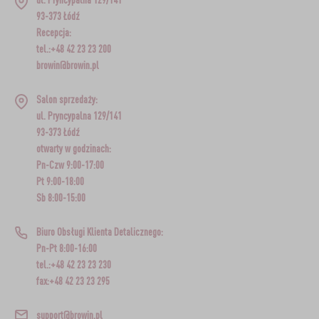
93-373 Łódź
Recepcja:
tel.:+48 42 23 23 200
browin@browin.pl
Salon sprzedaży:
ul. Pryncypalna 129/141
93-373 Łódź
otwarty w godzinach:
Pn-Czw 9:00-17:00
Pt 9:00-18:00
Sb 8:00-15:00
Biuro Obsługi Klienta Detalicznego:
Pn-Pt 8:00-16:00
tel.:+48 42 23 23 230
fax:+48 42 23 23 295
support@browin.pl