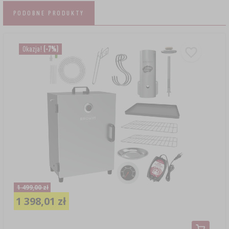
PODOBNE PRODUKTY
Okazja!
(-7%)
1 499,00 zł
1 398,01 zł