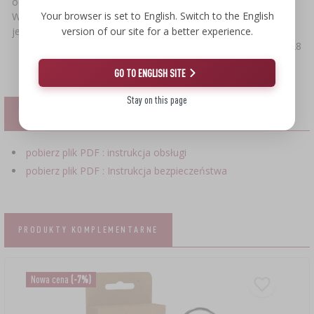
ocena:
5
Your browser is set to English. Switch to the English
Wędzarnia spełnia moje oczekiwania, aczkolwiek nie była
version of our site for a better experience.
jeszcze używana.Zgodna z opisem.
2025-04-28
GO TO ENGLISH SITE
Stay on this page
PLIKI
pobierz plik PDF : instrukcja obsługi
pobierz plik PDF : Instrukcja bezpieczeństwa
PRODUKTY KOMPLEMENTARNE
Nowa cena
(-7%)