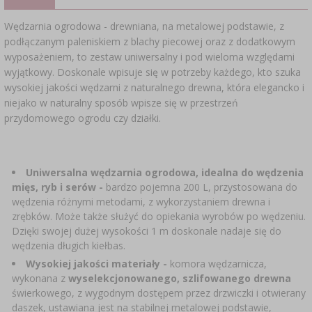
SUBSTANCJE DODATKOWE
›
MIERNIKI, WSKAŹNIKI
GADŻETY DOMOWE
›
PEKLE, MARYNATY I ZIOŁA
Wędzarnia ogrodowa - drewniana, na metalowej podstawie, z
podłączanym paleniskiem z blachy piecowej oraz z dodatkowym
ETYKIETY
›
wyposażeniem, to zestaw uniwersalny i pod wieloma względami
BUTELKI
MOTORYZACJA
KULTURY BAKTERII
wyjątkowy. Doskonale wpisuje się w potrzeby każdego, kto szuka
BADANIA ALKOHOLU
wysokiej jakości wędzarni z naturalnego drewna, która elegancko i
›
GĄSIORY
niejako w naturalny sposób wpisze się w przestrzeń
LITERATURA WĘDLINIARSTWO
przydomowego ogrodu czy działki.
LITERATURA
AROMATY DYMU WĘDZARNICZEGO
REGAŁY
Uniwersalna wędzarnia ogrodowa, idealna do wędzenia
›
AROMATYZACJA
mięs, ryb i serów
-
bardzo pojemna 200 L, przystosowana do
wędzenia różnymi metodami, z wykorzystaniem drewna i
zrębków. Może także służyć do opiekania wyrobów po wędzeniu.
LITERATURA
Dzięki swojej dużej wysokości 1 m doskonale nadaje się do
wędzenia długich kiełbas.
BADANIA WINA
Wysokiej jakości materiały
-
komora wędzarnicza,
wykonana z
wyselekcjonowanego, szlifowanego drewna
świerkowego, z wygodnym dostępem przez drzwiczki i otwierany
ETYKIETY
daszek, ustawiana jest na stabilnej metalowej podstawie,