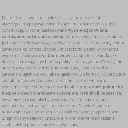
Do atutów tej wędzarni należy zaliczyć możliwość jej
wykorzystania przy wędzeniu różnymi metodami oraz solidną
konstrukcję, w której zastosowano
wyselekcjonowane,
szlifowane, naturalne drewno
. Komora wędzarnicza zrobiona
jest z deseczek świerkowych. Otwierany daszek mocowany jest na
zawiasach, co bardzo ułatwia umieszczenie wsadu we wnętrzu
wędzarni. Dostęp do wędzarni zarówno poprzez drzwiczki, jak i
daszek, to rozwiązanie bardzo praktyczne i wygodne. Ze względu
na sporą wysokość komory, idealnie nadaje się do wędzenia
zarówno długich kiełbas, jak i długich ryb. Do komory dopasowana
została metalowa podstawa z nóżkami, a źródłem dymu
wędzarniczego jest podłączane od dołu komory
duże palenisko
boczne z dwustopniowym systemem cyrkulacji powietrza
,
wykonane z grubej blachy piecowej. Konstrukcja komory
wzmocniona jest grubymi poprzeczkami. Drzwiczki wędzarni
mocowane są na solidnych zawiasach malowanych proszkowo.
Zdejmowany deflektor umożliwia równomierne rozproszenie
ciepła i dymu podczas procesu wędzenia.