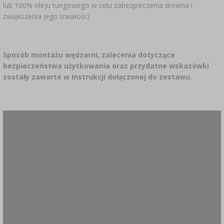
lub 100% oleju tungowego w celu zabezpieczenia drewna i
zwiększenia jego trwałości.
Sposób montażu wędzarni, zalecenia dotyczące
bezpieczeństwa użytkowania oraz przydatne wskazówki
zostały zawarte w Instrukcji dołączonej do zestawu.