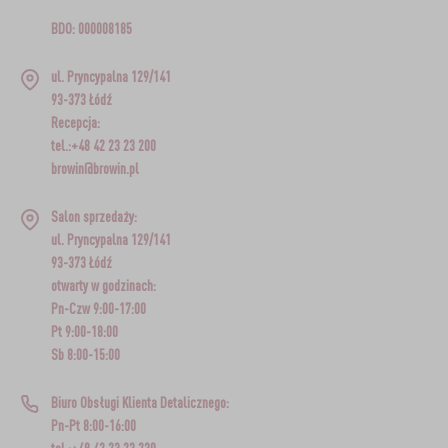
BDO: 000008185
ul. Pryncypalna 129/141
93-373 Łódź
Recepcja:
tel.:+48 42 23 23 200
browin@browin.pl
Salon sprzedaży:
ul. Pryncypalna 129/141
93-373 Łódź
otwarty w godzinach:
Pn-Czw 9:00-17:00
Pt 9:00-18:00
Sb 8:00-15:00
Biuro Obsługi Klienta Detalicznego:
Pn-Pt 8:00-16:00