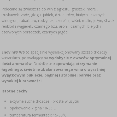
SUBSTANCJE DODATKOWE
›
MIERNIKI, WSKAŹNIKI
GADŻETY DOMOWE
›
Polecane są zwłaszcza do win z agrestu, gruszek, moreli,
PEKLE, MARYNATY I ZIOŁA
truskawek, zbóż, głogu, jabłek, dzikiej róży, białych i czarnych
ETYKIETY
winogron, rabarbaru, rodzynek, czereśni, wiśni, malin, jeżyn, śliwek
›
BUTELKI
MOTORYZACJA
KULTURY BAKTERII
renklod i węgierek, czarnego bzu, aronii, czarnych, białych i
czerwonych porzeczek, czarnych jagód.
BADANIA ALKOHOLU
›
GĄSIORY
LITERATURA WĘDLINIARSTWO
LITERATURA
Enovini® WS
to specjalnie wyselekcjonowany szczep drożdży
AROMATY DYMU WĘDZARNICZEGO
REGAŁY
winiarskich, pozwalający na
wydobycie z owoców optymalnej
ilości aromatów
. Drożdże te
zapewniają otrzymanie
›
AROMATYZACJA
łagodnego, świetnie zbalansowanego wina o wyraźniej
wyjątkowym bukiecie, pięknej i stabilnej barwie oraz
wysokiej klarowności
.
LITERATURA
Istotne cechy:
BADANIA WINA
aktywne suche drożdże - proste w użyciu
opakowanie 7 g na 10-35 L
ETYKIETY
temperatura fermentacji: 15-30°C