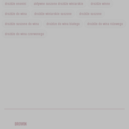
drożdże enovini
aktywne suszone drożdże winiarskie
drożdże winne
drożdże do wina
drożdże winiarskie suszone
drożdże suszone
drożdże suszone do wina
drożdze do wina białego
drożdże do wina różowego
drożdże do wina czerwonego
BROWIN