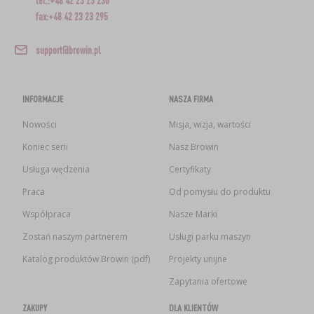
tel.:+48 42 23 23 230
fax:+48 42 23 23 295
support@browin.pl
INFORMACJE
NASZA FIRMA
Nowości
Misja, wizja, wartości
Koniec serii
Nasz Browin
Usługa wędzenia
Certyfikaty
Praca
Od pomysłu do produktu
Współpraca
Nasze Marki
Zostań naszym partnerem
Usługi parku maszyn
Katalog produktów Browin (pdf)
Projekty unijne
Zapytania ofertowe
ZAKUPY
DLA KLIENTÓW