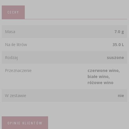
CECHY
Masa
7.0 g
Na ile litrów
35.0 L
Rodzaj
suszone
Przeznaczenie
czerwone wino,
białe wino,
różowe wino
W zestawie
nie
OPINIE KLIENTÓW