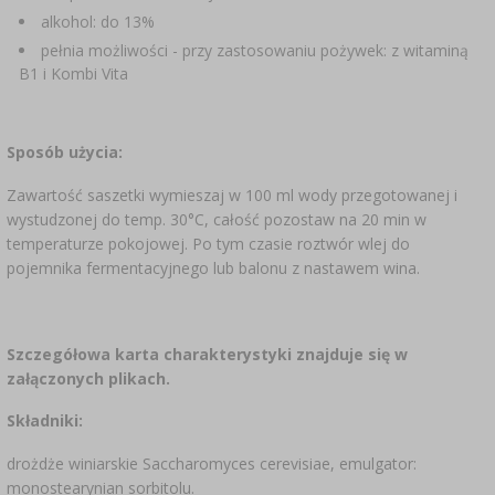
alkohol: do 13%
pełnia możliwości - przy zastosowaniu pożywek: z witaminą
B1 i Kombi Vita
Sposób użycia:
Zawartość saszetki wymieszaj w 100 ml wody przegotowanej i
wystudzonej do temp. 30°C, całość pozostaw na 20 min w
temperaturze pokojowej. Po tym czasie roztwór wlej do
pojemnika fermentacyjnego lub balonu z nastawem wina.
Szczegółowa karta charakterystyki znajduje się w
załączonych plikach.
Składniki:
drożdże winiarskie Saccharomyces cerevisiae, emulgator:
monostearynian sorbitolu.