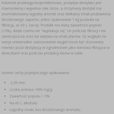
kolumnie przebiega bezproblemowo, przepływ destylatu jest
równomierny i wypełnia całe złoże, a otrzymany destylat ma
znormalizowany łagodny aromat oraz delikatny smak pozbawiony
drożdżowego zapachu. Jedno opakowanie 1 kg pozwala na
filtrację, aż 60 L cieczy. Produkt ma niską zawartości popiołu
(<3%), dzięki czemu nie "wypłukuje się" on podczas filtracji i nie
zanieczyszcza oraz nie wpływa na smak płynów. Ze względu na
swoje uniwersalne zastosowanie węgiel może być stosowany
również poza destylacją w ogrodnictwie jako warstwa filtrująca w
doniczkach oraz podczas produkcji lasów w szkle.
Istotne cechy pojedynczego opakowania:
2,36 mm
Liczba jodowa >900 mg/g
Zawartość popiołu < 3%
Na 60 L alkoholu
Łagodny smak, bez drożdżowego aromatu.