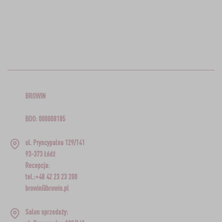
BROWIN
BDO: 000008185
ul. Pryncypalna 129/141
93-373 Łódź
Recepcja:
tel.:+48 42 23 23 200
browin@browin.pl
Salon sprzedaży: