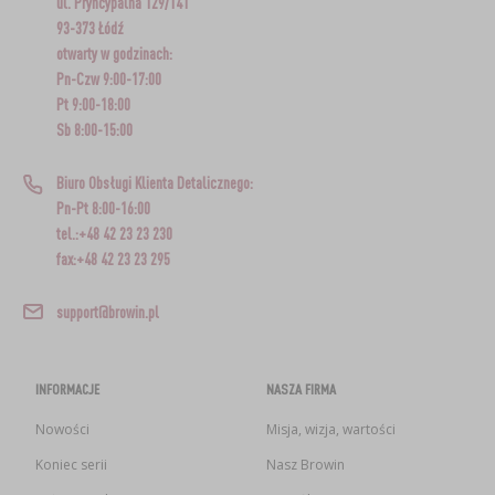
ul. Pryncypalna 129/141
93-373 Łódź
otwarty w godzinach:
Pn-Czw 9:00-17:00
Pt 9:00-18:00
Sb 8:00-15:00
Biuro Obsługi Klienta Detalicznego:
Pn-Pt 8:00-16:00
tel.:+48 42 23 23 230
fax:+48 42 23 23 295
support@browin.pl
INFORMACJE
NASZA FIRMA
Nowości
Misja, wizja, wartości
Koniec serii
Nasz Browin