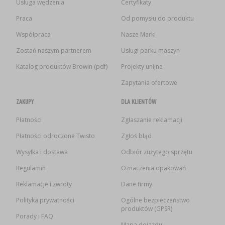
Usługa wędzenia
Certyfikaty
Praca
Od pomysłu do produktu
Współpraca
Nasze Marki
Zostań naszym partnerem
Usługi parku maszyn
Katalog produktów Browin (pdf)
Projekty unijne
Zapytania ofertowe
ZAKUPY
DLA KLIENTÓW
Płatności
Zgłaszanie reklamacji
Płatności odroczone Twisto
Zgłoś błąd
Wysyłka i dostawa
Odbiór zużytego sprzętu
Regulamin
Oznaczenia opakowań
Reklamacje i zwroty
Dane firmy
Polityka prywatności
Ogólne bezpieczeństwo
produktów (GPSR)
Porady i FAQ
Mapa dojazdu