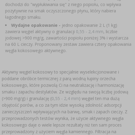
dochodzi do "wypłukiwania się" z niego popiołu, co wpływa
pozytywnie na smak oczyszczonego płynu, który nabiera
łagodnego smaku.
Wydajne opakowanie -
jedno opakowanie 2 L (1 kg)
zawiera węgiel aktywny o granulacji
0,55 - 2,4 mm
, liczbie
jodowej >900 mg/g, zawartości popiołu poniżej 3% i wystarcza
na 60 L cieczy. Proponowany zestaw zawiera cztery opakowania
węgla kokosowego aktywnego.
Aktywny węgiel kokosowy to specjalnie wyselekcjonowane i
poddane obróbce termicznej z parą wodną łupiny orzecha
kokosowego, które pozwolą Ci na neutralizację i harmonizację
smaku i zapachu destylatów. Ze względu na swoją liczbę jodową
(>900 mg/g) i granulację (
0,55 - 2,4 mm
) węgiel ten ma dużą
objętość porów, a co za tym idzie wysoką zdolność adsorpcji
zanieczyszczeń wpływających na barwę, smak i zapach cieczy. Z
przeprowadzonych testów wynika, że użycie aktywnego węgla
kokosowego daje o wiele lepsze rezultaty niż ten sam proces
przeprowadzony z użyciem węgla kamiennego. Filtracja na