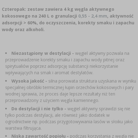
SUBSTANCJE DODATKOWE
›
MIERNIKI, WSKAŹNIKI
Czteropak: zestaw zawiera 4 kg węgla aktywnego
GADŻETY DOMOWE
›
PEKLE, MARYNATY I ZIOŁA
kokosowego na 240 L o granulacji
0,55 - 2,4 mm
, aktywność
ETYKIETY
adsorpcji > 60%, do oczyszczenia, korekty smaku i zapachu
›
BUTELKI
MOTORYZACJA
KULTURY BAKTERII
wody oraz alkoholi.
BADANIA ALKOHOLU
›
GĄSIORY
LITERATURA WĘDLINIARSTWO
Niezastąpiony w destylacji -
węgiel aktywny pozwala na
LITERATURA
przeprowadzenie korekty smaku i zapachu wody pitnej oraz
AROMATY DYMU WĘDZARNICZEGO
REGAŁY
spirytualiów poprzez adsorpcję substancji niekorzystanie
wpływających na smak i aromat destylatów.
›
AROMATYZACJA
Wysoka jakość -
silna porowata struktura uzyskana w wyniku
specjalnej obróbki termicznej łupin orzechów kokosowych i pary
wodnej sprawia, że proces daje lepsze rezultaty niż ten
LITERATURA
przeprowadzony z użyciem węgla kamiennego.
Do destylacji i nie tylko -
węgiel aktywny sprawdzi się nie
tylko podczas destylacji, ale również jako dodatek w
BADANIA WINA
ogrodnictwie np. podczas przygotowywania lasów w słoiku jako
warstwa filtrująca.
ETYKIETY
Niska zawartość popiołu -
podczas korzystania z węgla nie