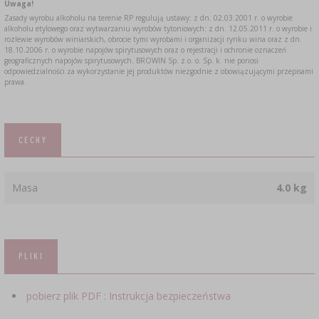
Uwaga!
Zasady wyrobu alkoholu na terenie RP regulują ustawy: z dn. 02.03.2001 r. o wyrobie
alkoholu etylowego oraz wytwarzaniu wyrobów tytoniowych: z dn. 12.05.2011 r. o wyrobie i
rozlewie wyrobów winiarskich, obrocie tymi wyrobami i organizacji rynku wina oraz z dn.
18.10.2006 r. o wyrobie napojów spirytusowych oraz o rejestracji i ochronie oznaczeń
geograficznych napojów spirytusowych. BROWIN Sp. z o. o. Sp. k. nie ponosi
odpowiedzialności za wykorzystanie jej produktów niezgodnie z obowiązującymi przepisami
prawa.
CECHY
Masa
4.0 kg
PLIKI
pobierz plik PDF : Instrukcja bezpieczeństwa