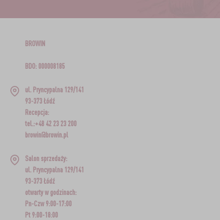
BROWIN
BDO: 000008185
ul. Pryncypalna 129/141
93-373 Łódź
Recepcja:
tel.:+48 42 23 23 200
browin@browin.pl
Salon sprzedaży:
ul. Pryncypalna 129/141
93-373 Łódź
otwarty w godzinach:
Pn-Czw 9:00-17:00
Pt 9:00-18:00