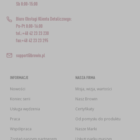
Sb 8:00-15:00
Biuro Obsługi Klienta Detalicznego:
Pn-Pt 8:00-16:00
tel.:+48 42 23 23 230
fax:+48 42 23 23 295
support@browin.pl
INFORMACJE
NASZA FIRMA
Nowości
Misja, wizja, wartości
Koniec serii
Nasz Browin
Usługa wędzenia
Certyfikaty
Praca
Od pomysłu do produktu
Współpraca
Nasze Marki
Zostań naszym partnerem
Usługi parku maszyn