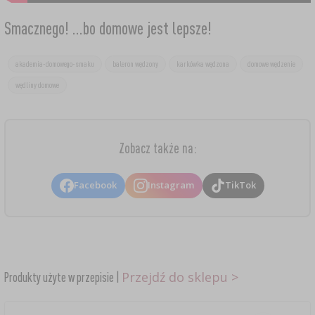
Smacznego! ...bo domowe jest lepsze!
akademia-domowego-smaku
baleron wędzony
karkówka wędzona
domowe wędzenie
wędliny domowe
Zobacz także na:
Facebook
Instagram
TikTok
Przejdź do sklepu >
Produkty użyte w przepisie |