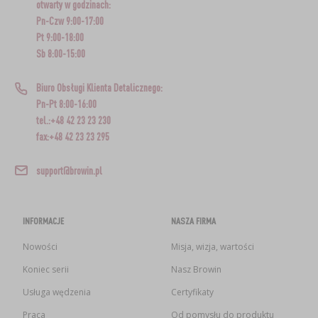
otwarty w godzinach:
Pn-Czw 9:00-17:00
Pt 9:00-18:00
Sb 8:00-15:00
Biuro Obsługi Klienta Detalicznego:
Pn-Pt 8:00-16:00
tel.:+48 42 23 23 230
fax:+48 42 23 23 295
support@browin.pl
INFORMACJE
NASZA FIRMA
Nowości
Misja, wizja, wartości
Koniec serii
Nasz Browin
Usługa wędzenia
Certyfikaty
Praca
Od pomysłu do produktu