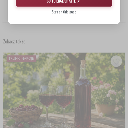
GO TO ENGLISH SITE
Pożywka do wina Kombi Vita - 10g
Stay on this page
549,00 PLN/kg
Zobacz także
TRUNKIINAPOJE