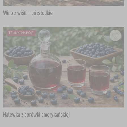
Wino z wiśni - półsłodkie
TRUNKIINAPOJE
Nalewka z borówki amerykańskiej