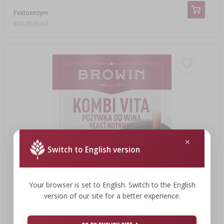
Pektoenzym
800,00 PLN/l
Switch to English version
Your browser is set to English. Switch to the English
version of our site for a better experience.
5,49 zł