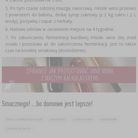
SUBSTANCJE DODATKOWE
›
MIERNIKI, WSKAŹNIKI
Po tym czasie odciśnij miazgę owocową, młode wino przenieś
GADŻETY DOMOWE
›
PEKLE, MARYNATY I ZIOŁA
z powrotem do balonu, dodaj syrop cukrowy (z 2 kg cukru i 2 L
wody), pożywkę i napar z herbaty.
ETYKIETY
›
BUTELKI
MOTORYZACJA
KULTURY BAKTERII
Nastaw odstaw w zacienione miejsce na 4 tygodnie.
Po zakończeniu fermentacji burzliwej młode wino zlej znad
BADANIA ALKOHOLU
›
osadu i pozostaw aż do zakończenia fermentacji. Jest to także
GĄSIORY
LITERATURA WĘDLINIARSTWO
czas na korektę smakową (dosłodzenie).
LITERATURA
AROMATY DYMU WĘDZARNICZEGO
REGAŁY
›
AROMATYZACJA
LITERATURA
Smacznego! ...bo domowe jest lepsze!
BADANIA WINA
wino z czerwonych porzeczek
domowe wino
przepis na wino
wino owocowe
czerwone porzeczki
ETYKIETY