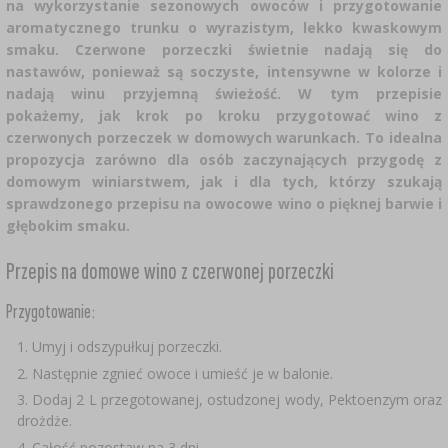
CZUJNIKI BEZPRZEWODOWE
›
na wykorzystanie sezonowych owoców i przygotowanie
BECZKI I WORKI
SUBSTANCJE ŻELUJĄCE DŻEMY
GARNKI I FORMY RZYMSKIE
ZACISKARKI
DOMKI I KARMNIKI
aromatycznego trunku o wyrazistym, lekko kwaskowym
RURKI FERMENTACYJNE
DROŻDŻE WINIARSKIE
DODATKI AROMATYZUJĄCE I PRZYPRAWY
smaku. Czerwone porzeczki świetnie nadają się do
ZESTAWY SERWOWARSKIE
MASZYNKI DO MIELENIA
KAMIONKA
›
›
GĄSIORY
WĘDZARNIE I HAKI
nastawów, ponieważ są soczyste, intensywne w kolorze i
nadają winu przyjemną świeżość. W tym przepisie
AKCESORIA PIWOWARSKIE
LITERATURA
›
ŚRODKI DODATKOWE
pokażemy, jak krok po kroku przygotować wino z
DEKORACJE CUKIERNICZE I PRODUKTY DO
SOKOWNIKI
›
PAKOWANIE PRÓŻNIOWE
›
GRILLOWANIE
›
BUTELKI
czerwonych porzeczek w domowych warunkach. To idealna
PIECZENIA
KAPSLE
WĘDZENIE I GRILLOWANIE
propozycja zarówno dla osób zaczynających przygodę z
PRASY
BUTELKI
domowym winiarstwem, jak i dla tych, którzy szukają
NACZYNIA ŻELIWNE
›
AKCESORIA DO PEKLOWANIA
ZAKRĘTKI
sprawdzonego przepisu na owocowe wino o pięknej barwie i
KAPSLOWNICE
KULTURY BAKTERII
ROZDRABNIARKI
głębokim smaku.
SZYBKOWARY
PALENISKA
BECZKI I KARAFKI
›
APLIKATORY, ZACISKARKI
BUTELKI
Przepis na domowe wino z czerwonej porzeczki
JOGURTOWNICE
›
FILTROWANIE
SUSZARKI DO ŻYWNOŚCI
›
PAKOWANIE PRÓŻNIOWE
VYPITO
›
Przygotowanie:
NICI, SZNURKI, SIATKI
BADANIA PIWA
PRZYPRAWY
LEJKI
›
KORKOWANIE
Umyj i odszypułkuj porzeczki.
DROŻDŻE GORZELNICZE
›
PRZECHOWYWANIE
OSŁONKI
Następnie zgnieć owoce i umieść je w balonie.
ETYKIETY
Dodaj 2 L przegotowanej, ostudzonej wody, Pektoenzym oraz
›
AKCESORIA WINIARSKIE
WĘGIEL AKTYWNY
›
drożdże.
MŁYNKI I MOŹDZIERZE
JELITA
Całość pozostaw na 3 dni.