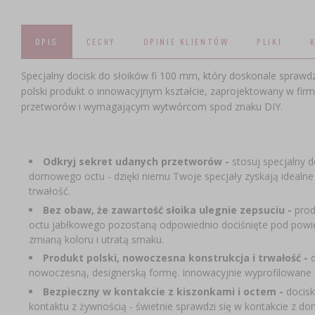
OPIS
CECHY
OPINIE KLIENTÓW
PLIKI
Specjalny docisk do słoików fi 100 mm, który doskonale sprawdzi
polski produkt o innowacyjnym kształcie, zaprojektowany w f
przetworów i wymagającym wytwórcom spod znaku DIY.
Odkryj sekret udanych przetworów
-
stosuj specjalny 
domowego octu - dzięki niemu Twoje specjały zyskają idealne
trwałość.
Bez obaw, że zawartość słoika ulegnie zepsuciu -
prod
octu jabłkowego pozostaną odpowiednio dociśnięte pod powie
zmianą koloru i utratą smaku.
Produkt polski, nowoczesna konstrukcja i trwałość
-
d
nowoczesną, designerską formę. Innowacyjnie wyprofilowane 
Bezpieczny w kontakcie z kiszonkami i octem -
docis
kontaktu z żywnością - świetnie sprawdzi się w kontakcie 