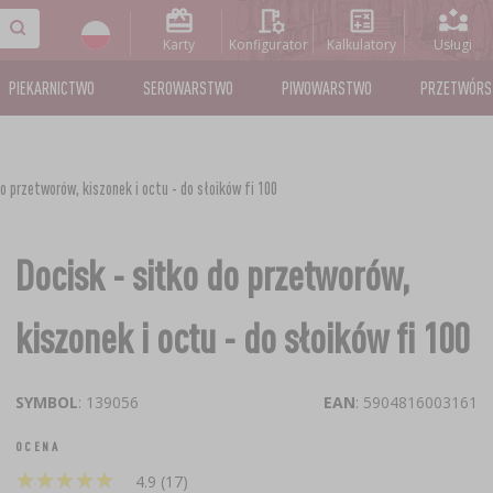
Karty
Konfigurator
Kalkulatory
Usługi
PIEKARNICTWO
SEROWARSTWO
PIWOWARSTWO
PRZETWÓR
do przetworów, kiszonek i octu - do słoików fi 100
Docisk - sitko do przetworów,
kiszonek i octu - do słoików fi 100
SYMBOL
: 139056
EAN
: 5904816003161
OCENA
★
★
★
★
★
★
★
★
★
★
4.9 (17)