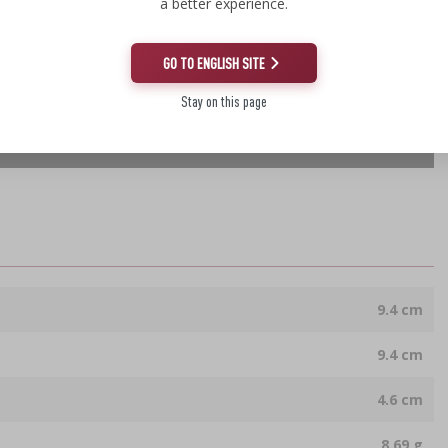
a better experience.
GO TO ENGLISH SITE
Stay on this page
9.4 cm
9.4 cm
4.6 cm
8.69 g