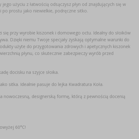
zy jego użyciu z łatwością odsączysz płyn od znajdujących się w
po prostu jako niewielkie, podręczne sitko.
i się przy wyrobie kiszonek i domowego octu. Idealny do słoików
ywa. Dzięki niemu Twoje specjały zyskają optymalne warunki do
rodukty użyte do przygotowania zdrowych i apetycznych kiszonek
ierzchnią płynu, co skutecznie zabezpieczy wyrób przed
dę docisku na szyjce słoika.
o sitka. Idealnie pasuje do lejka Kwadratura Koła.
ma nowoczesną, designerską formę, którą z pewnością docenią
owyżej 60°C!