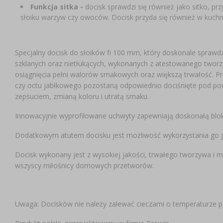
Funkcja sitka
-
docisk sprawdzi się również jako sitko, pr
słoiku warzyw czy owoców. Docisk przyda się również w kuchni 
Specjalny docisk do słoików fi 100 mm, który doskonale sprawdz
szklanych oraz nietłukących, wykonanych z atestowanego tworz
osiągnięcia pełni walorów smakowych oraz większą trwałość. P
czy octu jabłkowego pozostaną odpowiednio dociśnięte pod pow
zepsuciem, zmianą koloru i utratą smaku.
Innowacyjnie wyprofilowane uchwyty zapewniają doskonałą bloka
Dodatkowym atutem docisku jest możliwość wykorzystania go jak
Docisk wykonany jest z wysokiej jakości, trwałego tworzywa i 
wszyscy miłośnicy domowych przetworów.
Uwaga: Docisków nie należy zalewać cieczami o temperaturze p