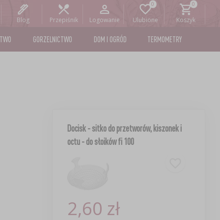
Blog
Przepiśnik
Logowanie
Ulubione
Koszyk
STWO
GORZELNICTWO
DOM I OGRÓD
TERMOMETRY
Docisk - sitko do przetworów, kiszonek i
octu - do słoików fi 100
2,60 zł