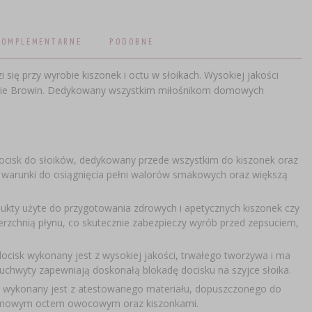
KOMPLEMENTARNE
PODOBNE
 się przy wyrobie kiszonek i octu w słoikach. Wysokiej jakości
irmie Browin. Dedykowany wszystkim miłośnikom domowych
docisk do słoików, dedykowany przede wszystkim do kiszonek oraz
 warunki do osiągnięcia pełni walorów smakowych oraz większą
ukty użyte do przygotowania zdrowych i apetycznych kiszonek czy
rzchnią płynu, co skutecznie zabezpieczy wyrób przed zepsuciem,
ocisk wykonany jest z wysokiej jakości, trwałego tworzywa i ma
uchwyty zapewniają doskonałą blokadę docisku na szyjce słoika.
k wykonany jest z atestowanego materiału, dopuszczonego do
z domowym octem owocowym oraz kiszonkami.