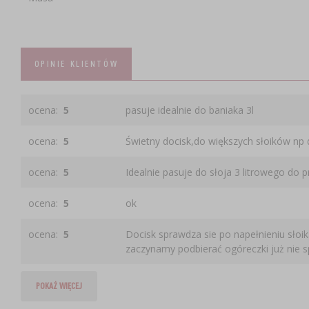
OPINIE KLIENTÓW
ocena:
5
pasuje idealnie do baniaka 3l
ocena:
5
Świetny docisk,do większych słoików np 
ocena:
5
Idealnie pasuje do słoja 3 litrowego do
ocena:
5
ok
ocena:
5
Docisk sprawdza sie po napełnieniu słoik
zaczynamy podbierać ogóreczki już nie sp
POKAŻ WIĘCEJ