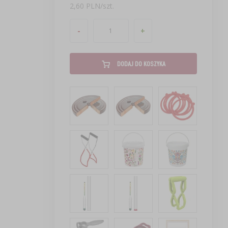
2,60 PLN/szt.
-
+
DODAJ DO KOSZYKA