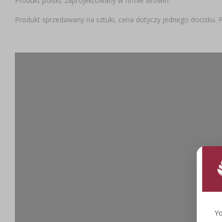
Produkt polski, zaprojektowany w firmie Browin.
Produkt sprzedawany na sztuki, cena dotyczy jednego docisku. P
Yo