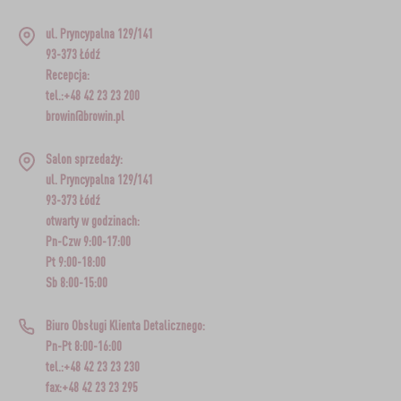
ul. Pryncypalna 129/141
93-373 Łódź
Recepcja:
tel.:+48 42 23 23 200
browin@browin.pl
Salon sprzedaży:
ul. Pryncypalna 129/141
93-373 Łódź
otwarty w godzinach:
Pn-Czw 9:00-17:00
Pt 9:00-18:00
Sb 8:00-15:00
Biuro Obsługi Klienta Detalicznego:
Pn-Pt 8:00-16:00
tel.:+48 42 23 23 230
fax:+48 42 23 23 295