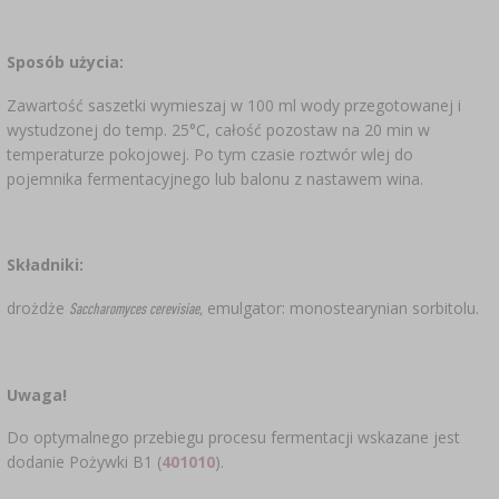
Sposób użycia:
Zawartość saszetki wymieszaj w 100 ml wody przegotowanej i
wystudzonej do temp. 25°C, całość pozostaw na 20 min w
temperaturze pokojowej. Po tym czasie roztwór wlej do
pojemnika fermentacyjnego lub balonu z nastawem wina.
Składniki:
drożdże
emulgator: monostearynian sorbitolu.
Saccharomyces cerevisiae,
Uwaga!
Do optymalnego przebiegu procesu fermentacji wskazane jest
dodanie Pożywki B1 (
401010
).