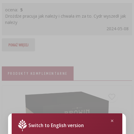
ocena:
5
Drożdże pracuja jak należy i chwała im za to. Cydr wyszedł jak
należy
2024-05-08
POKAŻ WIĘCEJ
PRODUKTY KOMPLEMENTARNE
Switch to English version