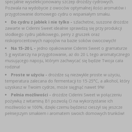
specjalnie wyselekcjonowany szczep drożdży cydrowych.
SUBSTANCJE DODATKOWE
›
MIERNIKI, WSKAŹNIKI
Pozwala na wydobycie z owoców optymalnej ilości aromatów i
GADŻETY DOMOWE
›
PEKLE, MARYNATY I ZIOŁA
przygotowanie domowego cydru o wspaniałym smaku.
ETYKIETY
Do cydru z jabłek i nie tylko -
szlachetne, suszone drożdże
›
BUTELKI
MOTORYZACJA
KULTURY BAKTERII
zawarte w Ciderini Sweet idealnie sprawdzą się przy produkcji
słodkiego cydru jabłkowego, perry z gruszek oraz
BADANIA ALKOHOLU
niskoprocentowych napojów na bazie soków owocowych!
›
GĄSIORY
LITERATURA WĘDLINIARSTWO
Na 15-20 L -
jedno opakowanie Ciderini Sweet o gramaturze
LITERATURA
5 g wystarczy na przygotowanie, aż do 20 L tego aromatycznego
AROMATY DYMU WĘDZARNICZEGO
REGAŁY
musującego napoju, którym zachwycać się będzie Twoja cała
rodzina!
Proste w użyciu -
drożdże są niezwykle proste w użyciu,
›
AROMATYZACJA
temperatura zalecana do fermentacji to 15-25°C, a alkohol, który
uzyskasz w Twoim cydrze, może sięgnąć nawet 9%!
LITERATURA
Pełnia możliwości -
drożdże Ciderini Sweet w połączeniu
pożywką z witaminą B1 pozwolą Ci na wykorzystanie ich
możliwości w 100%, dzięki czemu będziesz cieszył się jeszcze
BADANIA WINA
pełniejszym smakiem i aromatem swoich domowych trunków!
ETYKIETY