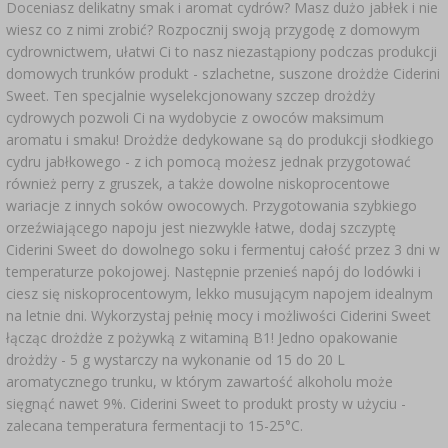
Doceniasz delikatny smak i aromat cydrów? Masz dużo jabłek i nie
wiesz co z nimi zrobić? Rozpocznij swoją przygodę z domowym
cydrownictwem, ułatwi Ci to nasz niezastąpiony podczas produkcji
domowych trunków produkt - szlachetne, suszone drożdże Ciderini
Sweet. Ten specjalnie wyselekcjonowany szczep drożdży
cydrowych pozwoli Ci na wydobycie z owoców maksimum
aromatu i smaku! Drożdże dedykowane są do produkcji słodkiego
cydru jabłkowego - z ich pomocą możesz jednak przygotować
również perry z gruszek, a także dowolne niskoprocentowe
wariacje z innych soków owocowych. Przygotowania szybkiego
orzeźwiającego napoju jest niezwykle łatwe, dodaj szczyptę
Ciderini Sweet do dowolnego soku i fermentuj całość przez 3 dni w
temperaturze pokojowej. Następnie przenieś napój do lodówki i
ciesz się niskoprocentowym, lekko musującym napojem idealnym
na letnie dni. Wykorzystaj pełnię mocy i możliwości Ciderini Sweet
łącząc drożdże z pożywką z witaminą B1! Jedno opakowanie
drożdży - 5 g wystarczy na wykonanie od 15 do 20 L
aromatycznego trunku, w którym zawartość alkoholu może
sięgnąć nawet 9%. Ciderini Sweet to produkt prosty w użyciu -
zalecana temperatura fermentacji to 15-25°C.