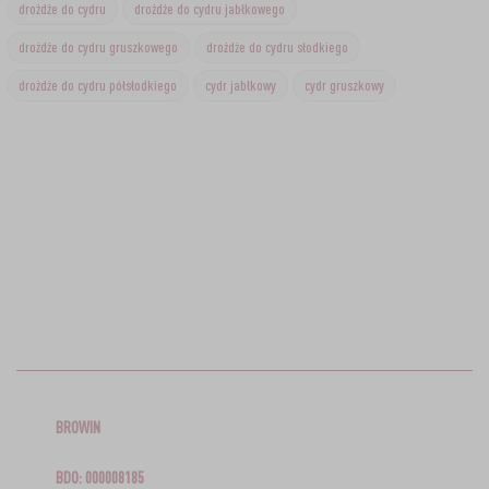
drożdże do cydru
drożdże do cydru jabłkowego
drożdże do cydru gruszkowego
drożdże do cydru słodkiego
drożdże do cydru półsłodkiego
cydr jabłkowy
cydr gruszkowy
BROWIN
BDO: 000008185