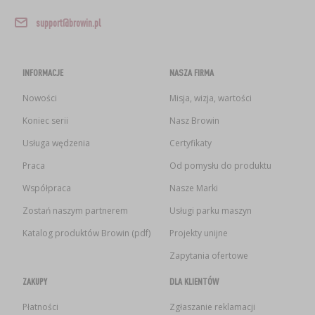
support@browin.pl
INFORMACJE
NASZA FIRMA
Nowości
Misja, wizja, wartości
Koniec serii
Nasz Browin
Usługa wędzenia
Certyfikaty
Praca
Od pomysłu do produktu
Współpraca
Nasze Marki
Zostań naszym partnerem
Usługi parku maszyn
Katalog produktów Browin (pdf)
Projekty unijne
Zapytania ofertowe
ZAKUPY
DLA KLIENTÓW
Płatności
Zgłaszanie reklamacji