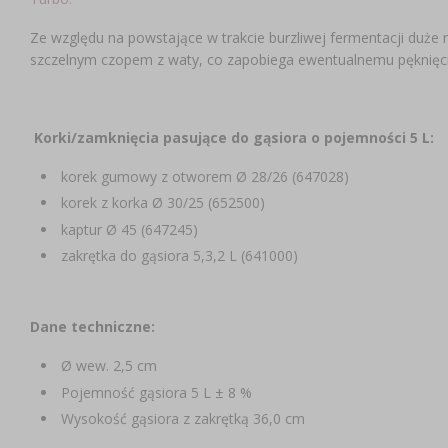
Ze względu na powstające w trakcie burzliwej fermentacji duże 
szczelnym czopem z waty, co zapobiega ewentualnemu pęknięci
Korki/zamknięcia pasujące do gąsiora o pojemności 5 L:
korek gumowy z otworem Ø 28/26 (647028)
korek z korka Ø 30/25 (652500)
kaptur Ø 45 (647245)
zakrętka do gąsiora 5,3,2 L (641000)
Dane techniczne:
Ø wew. 2,5 cm
Pojemność gąsiora 5 L ± 8 %
Wysokość gąsiora z zakrętką 36,0 cm