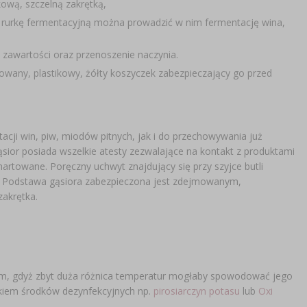
kową, szczelną zakrętką,
 rurkę fermentacyjną można prowadzić w nim fermentację wina,
o zawartości oraz przenoszenie naczynia.
wany, plastikowy, żółty koszyczek zabezpieczający go przed
cji win, piw, miodów pitnych, jak i do przechowywania już
sior posiada wszelkie atesty zezwalające na kontakt z produktami
hartowane. Poręczny uchwyt znajdujący się przy szyjce butli
ków. Podstawa gąsiora zabezpieczona jest zdejmowanym,
zakrętka.
m, gdyż zbyt duża różnica temperatur mogłaby spowodować jego
atkiem środków dezynfekcyjnych np.
pirosiarczyn potasu
lub
Oxi