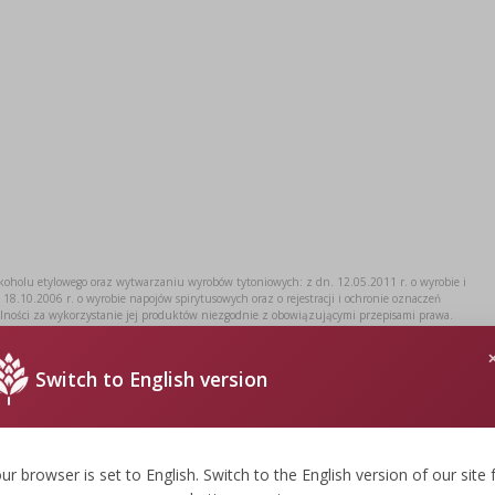
lkoholu etylowego oraz wytwarzaniu wyrobów tytoniowych: z dn. 12.05.2011 r. o wyrobie i
18.10.2006 r. o wyrobie napojów spirytusowych oraz o rejestracji i ochronie oznaczeń
alności za wykorzystanie jej produktów niezgodnie z obowiązującymi przepisami prawa.
Switch to English version
ur browser is set to English. Switch to the English version of our site 
17.4 cm