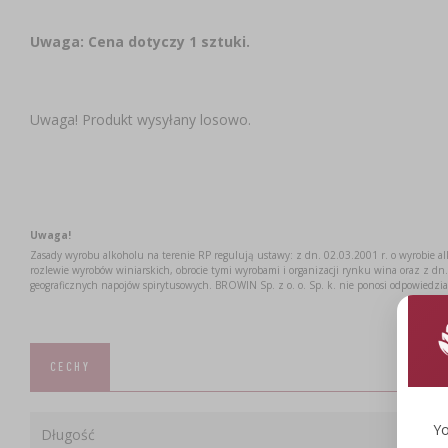
Uwaga: Cena dotyczy 1 sztuki.
Uwaga! Produkt wysyłany losowo.
Uwaga!
Zasady wyrobu alkoholu na terenie RP regulują ustawy: z dn. 02.03.2001 r. o wyrobie a
rozlewie wyrobów winiarskich, obrocie tymi wyrobami i organizacji rynku wina oraz z dn. 
geograficznych napojów spirytusowych. BROWIN Sp. z o. o. Sp. k. nie ponosi odpowiedzi
CECHY
Yo
Długość