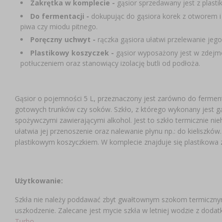
Zakrętka w komplecie -
gąsior sprzedawany jest z plasti
Do fermentacji -
dokupując do gąsiora korek z otworem i
piwa czy miodu pitnego.
Poręczny uchwyt -
rączka gąsiora ułatwi przelewanie jeg
Plastikowy koszyczek -
gąsior wyposażony jest w zdejmo
potłuczeniem oraz stanowiący izolację butli od podłoża.
Gąsior o pojemności 5 L, przeznaczony jest zarówno do fermenta
gotowych trunków czy soków. Szkło, z którego wykonany jest gą
spożywczymi zawierającymi alkohol. Jest to szkło termicznie nie
ułatwia jej przenoszenie oraz nalewanie płynu np.: do kielisz
plastikowym koszyczkiem. W komplecie znajduje się plastikowa 
Użytkowanie:
Szkła nie należy poddawać zbyt gwałtownym szokom termiczny
uszkodzenie. Zalecane jest mycie szkła w letniej wodzie z dod
Turbo.