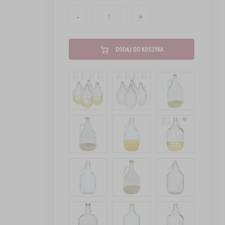
-
+
DODAJ DO KOSZYKA