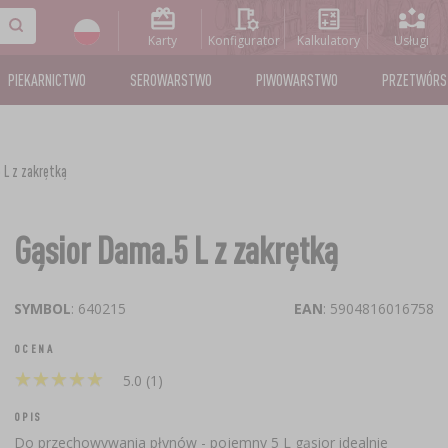
Karty
Konfigurator
Kalkulatory
Usługi
PIEKARNICTWO
SEROWARSTWO
PIWOWARSTWO
PRZETWÓR
 L z zakrętką
Gąsior Dama.5 L z zakrętką
SYMBOL
: 640215
EAN
: 5904816016758
OCENA
★
★
★
★
★
★
★
★
★
★
5.0 (1)
OPIS
​Do przechowywania płynów - pojemny 5 L gąsior idealnie