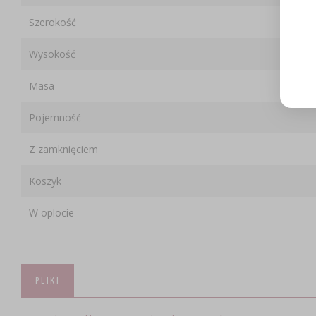
Szerokość
Wysokość
Masa
Pojemność
Z zamknięciem
Koszyk
W oplocie
PLIKI