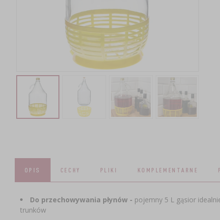
OPIS
CECHY
PLIKI
KOMPLEMENTARNE
​Do przechowywania płynów -
pojemny 5 L gąsior idealn
trunków