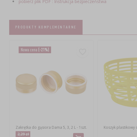
pobierz plik PDF : Instrukcja bezpieczeństwa
PRODUKTY KOMPLEMENTARNE
Nowa cena
(-21%)
Zakrętka do gąsiora Dama 5, 3, 2 L - 1szt.
Koszyk plastikowy 
2,29 zł