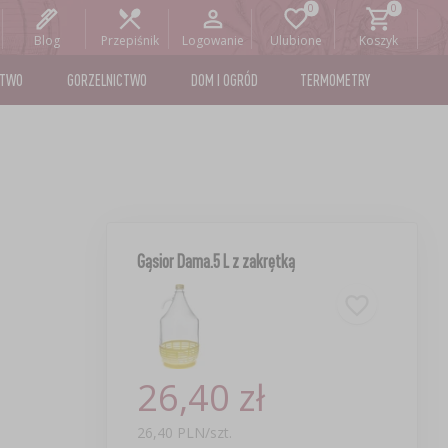
Blog
Przepiśnik
Logowanie
Ulubione
Koszyk
STWO
GORZELNICTWO
DOM I OGRÓD
TERMOMETRY
Gąsior Dama.5 L z zakrętką
26,40 zł
26,40 PLN/szt.