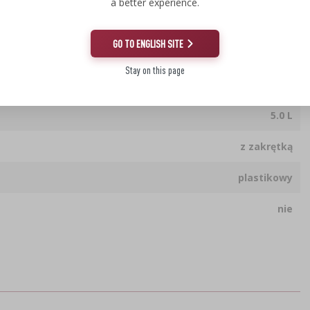
a better experience.
17.4 cm
GO TO ENGLISH SITE
35.7 cm
Stay on this page
1.69 kg
5.0 L
z zakrętką
plastikowy
nie