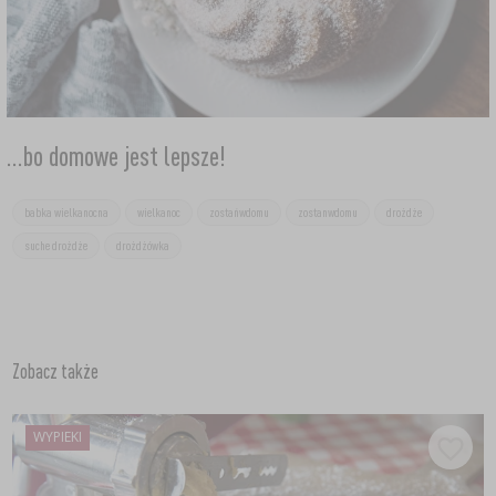
...bo domowe jest lepsze!
babka wielkanocna
wielkanoc
zostańwdomu
zostanwdomu
drożdże
suche drożdże
drożdżówka
Zobacz także
WYPIEKI