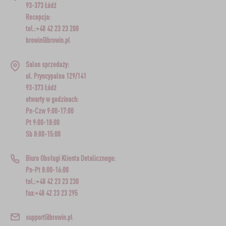
93-373 Łódź
Recepcja:
tel.:+48 42 23 23 200
browin@browin.pl
Salon sprzedaży:
ul. Pryncypalna 129/141
93-373 Łódź
otwarty w godzinach:
Pn-Czw 9:00-17:00
Pt 9:00-18:00
Sb 8:00-15:00
Biuro Obsługi Klienta Detalicznego:
Pn-Pt 8:00-16:00
tel.:+48 42 23 23 230
fax:+48 42 23 23 295
support@browin.pl