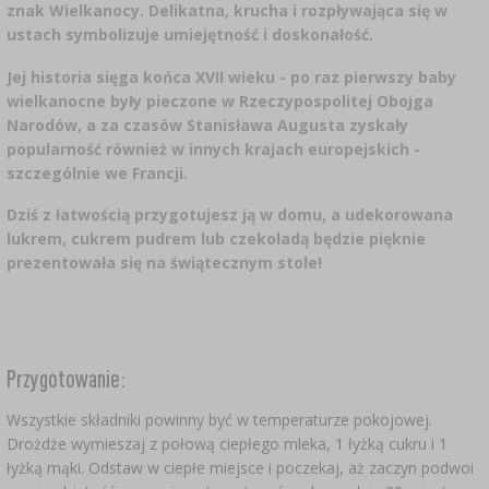
CZUJNIKI BEZPRZEWODOWE
›
BECZKI I WORKI
znak Wielkanocy. Delikatna, krucha i rozpływająca się w
SUBSTANCJE ŻELUJĄCE DŻEMY
GARNKI I FORMY RZYMSKIE
ZACISKARKI
DOMKI I KARMNIKI
ustach symbolizuje umiejętność i doskonałość.
RURKI FERMENTACYJNE
DROŻDŻE WINIARSKIE
DODATKI AROMATYZUJĄCE I PRZYPRAWY
ZESTAWY SERWOWARSKIE
MASZYNKI DO MIELENIA
KAMIONKA
›
›
GĄSIORY
WĘDZARNIE I HAKI
Jej historia sięga końca XVII wieku - po raz pierwszy baby
wielkanocne były pieczone w Rzeczypospolitej Obojga
AKCESORIA PIWOWARSKIE
LITERATURA
›
ŚRODKI DODATKOWE
Narodów, a za czasów Stanisława Augusta zyskały
DEKORACJE CUKIERNICZE I PRODUKTY DO
SOKOWNIKI
›
PAKOWANIE PRÓŻNIOWE
›
GRILLOWANIE
›
BUTELKI
popularność również w innych krajach europejskich -
PIECZENIA
KAPSLE
szczególnie we Francji.
WĘDZENIE I GRILLOWANIE
PRASY
BUTELKI
NACZYNIA ŻELIWNE
›
AKCESORIA DO PEKLOWANIA
ZAKRĘTKI
Dziś z łatwością przygotujesz ją w domu, a udekorowana
KAPSLOWNICE
KULTURY BAKTERII
lukrem, cukrem pudrem lub czekoladą będzie pięknie
ROZDRABNIARKI
SZYBKOWARY
PALENISKA
prezentowała się na świątecznym stole!
BECZKI I KARAFKI
›
APLIKATORY, ZACISKARKI
BUTELKI
JOGURTOWNICE
›
FILTROWANIE
SUSZARKI DO ŻYWNOŚCI
›
PAKOWANIE PRÓŻNIOWE
VYPITO
›
NICI, SZNURKI, SIATKI
BADANIA PIWA
PRZYPRAWY
LEJKI
›
KORKOWANIE
Przygotowanie:
DROŻDŻE GORZELNICZE
›
PRZECHOWYWANIE
OSŁONKI
Wszystkie składniki powinny być w temperaturze pokojowej.
ETYKIETY
›
AKCESORIA WINIARSKIE
Drożdże wymieszaj z połową ciepłego mleka, 1 łyżką cukru i 1
WĘGIEL AKTYWNY
›
MŁYNKI I MOŹDZIERZE
JELITA
łyżką mąki. Odstaw w ciepłe miejsce i poczekaj, aż zaczyn podwoi