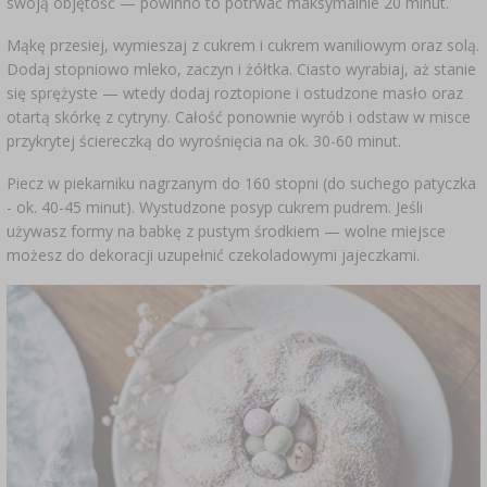
swoją objętość — powinno to potrwać maksymalnie 20 minut.
SUBSTANCJE DODATKOWE
›
MIERNIKI, WSKAŹNIKI
GADŻETY DOMOWE
›
PEKLE, MARYNATY I ZIOŁA
Mąkę przesiej, wymieszaj z cukrem i cukrem waniliowym oraz solą.
Dodaj stopniowo mleko, zaczyn i żółtka. Ciasto wyrabiaj, aż stanie
ETYKIETY
›
BUTELKI
się sprężyste — wtedy dodaj roztopione i ostudzone masło oraz
MOTORYZACJA
KULTURY BAKTERII
otartą skórkę z cytryny. Całość ponownie wyrób i odstaw w misce
BADANIA ALKOHOLU
przykrytej ściereczką do wyrośnięcia na ok. 30-60 minut.
›
GĄSIORY
LITERATURA WĘDLINIARSTWO
Piecz w piekarniku nagrzanym do 160 stopni (do suchego patyczka
LITERATURA
- ok. 40-45 minut). Wystudzone posyp cukrem pudrem. Jeśli
AROMATY DYMU WĘDZARNICZEGO
REGAŁY
używasz formy na babkę z pustym środkiem — wolne miejsce
możesz do dekoracji uzupełnić czekoladowymi jajeczkami.
›
AROMATYZACJA
LITERATURA
BADANIA WINA
ETYKIETY