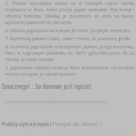
Podziel wyrośnięte ciasto na 6 równych części. Każdą
rozpłaszcz w dłoni, nałóż porcję jagód, dokładnie zlep brzegi i
uformuj bułeczkę. Układaj je złączeniem do dołu na blasze
wyłożonej papierem do pieczenia.
Odstaw jagodzianki na kolejne 30 minut, przykryte ściereczką.
Wymieszaj palcami mąkę, cukier i masło, aż powstaną grudki.
Posmaruj jagodzianki roztrzepanym jajkiem, posyp kruszonką.
Piecz w nagrzanym piekarniku do 180°C (góra-dół) przez 18–22
minuty, aż będą rumiane.
Jagodzianki najlepiej smakują lekko przestudzone. Opcjonalnie
możesz posypać je cukrem pudrem.
Smacznego! ...bo domowe jest lepsze!
#jagodzianki #domowewypieki #jagodoweprzysmaki #jagody #przepis #pieczenie
Przejdź do sklepu >
Produkty użyte w przepisie |