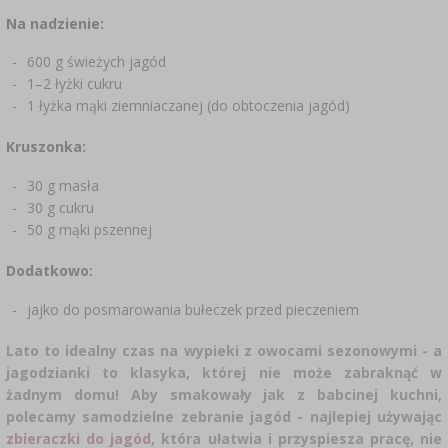
CZUJNIKI BEZPRZEWODOWE
›
BECZKI I WORKI
SUBSTANCJE ŻELUJĄCE DŻEMY
GARNKI I FORMY RZYMSKIE
ZACISKARKI
DOMKI I KARMNIKI
Na nadzienie:
RURKI FERMENTACYJNE
DROŻDŻE WINIARSKIE
DODATKI AROMATYZUJĄCE I PRZYPRAWY
600 g świeżych jagód
ZESTAWY SERWOWARSKIE
MASZYNKI DO MIELENIA
KAMIONKA
›
›
GĄSIORY
WĘDZARNIE I HAKI
1–2 łyżki cukru
AKCESORIA PIWOWARSKIE
LITERATURA
›
1 łyżka mąki ziemniaczanej (do obtoczenia jagód)
ŚRODKI DODATKOWE
DEKORACJE CUKIERNICZE I PRODUKTY DO
SOKOWNIKI
›
PAKOWANIE PRÓŻNIOWE
›
GRILLOWANIE
›
BUTELKI
PIECZENIA
Kruszonka:
KAPSLE
WĘDZENIE I GRILLOWANIE
PRASY
BUTELKI
NACZYNIA ŻELIWNE
›
30 g masła
AKCESORIA DO PEKLOWANIA
ZAKRĘTKI
KAPSLOWNICE
30 g cukru
KULTURY BAKTERII
ROZDRABNIARKI
SZYBKOWARY
50 g mąki pszennej
PALENISKA
BECZKI I KARAFKI
›
APLIKATORY, ZACISKARKI
BUTELKI
JOGURTOWNICE
Dodatkowo:
›
FILTROWANIE
SUSZARKI DO ŻYWNOŚCI
›
PAKOWANIE PRÓŻNIOWE
VYPITO
›
jajko do posmarowania bułeczek przed pieczeniem
NICI, SZNURKI, SIATKI
BADANIA PIWA
PRZYPRAWY
LEJKI
›
KORKOWANIE
Lato to idealny czas na wypieki z owocami sezonowymi - a
DROŻDŻE GORZELNICZE
›
PRZECHOWYWANIE
OSŁONKI
jagodzianki to klasyka, której nie może zabraknąć w
ETYKIETY
żadnym domu! Aby smakowały jak z babcinej kuchni,
›
AKCESORIA WINIARSKIE
WĘGIEL AKTYWNY
polecamy samodzielne zebranie jagód - najlepiej używając
›
MŁYNKI I MOŹDZIERZE
JELITA
zbieraczki do jagód
, która ułatwia i przyspiesza pracę, nie