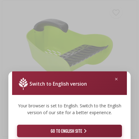
Switch to English version
23,79 zł
Your browser is set to English. Switch to the English
version of our site for a better experience.
Zbieraczka do drobnych owoców, zielona, z tworzywa
23,79 PLN/szt.
GO TO ENGLISH SITE