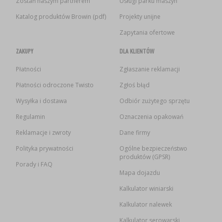
Zostań naszym partnerem
Usługi parku maszyn
Katalog produktów Browin (pdf)
Projekty unijne
Zapytania ofertowe
ZAKUPY
DLA KLIENTÓW
Płatności
Zgłaszanie reklamacji
Płatności odroczone Twisto
Zgłoś błąd
Wysyłka i dostawa
Odbiór zużytego sprzętu
Regulamin
Oznaczenia opakowań
Reklamacje i zwroty
Dane firmy
Polityka prywatności
Ogólne bezpieczeństwo
produktów (GPSR)
Porady i FAQ
Mapa dojazdu
Kalkulator winiarski
Kalkulator nalewek
Kalkulator serowarski