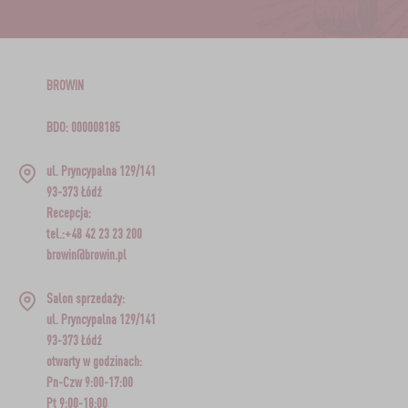
BROWIN
BDO: 000008185
ul. Pryncypalna 129/141
93-373 Łódź
Recepcja:
tel.:+48 42 23 23 200
browin@browin.pl
Salon sprzedaży:
ul. Pryncypalna 129/141
93-373 Łódź
otwarty w godzinach:
Pn-Czw 9:00-17:00
Pt 9:00-18:00