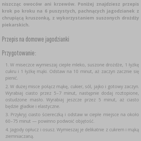
niszcząc owoców ani krzewów. Poniżej znajdziesz przepis
SUBSTANCJE DODATKOWE
›
MIERNIKI, WSKAŹNIKI
GADŻETY DOMOWE
›
krok po kroku na 6 puszystych, pachnących jagodzianek z
PEKLE, MARYNATY I ZIOŁA
chrupiącą kruszonką, z wykorzystaniem suszonych drożdży
ETYKIETY
›
piekarskich.
BUTELKI
MOTORYZACJA
KULTURY BAKTERII
Przepis na domowe jagodzianki
BADANIA ALKOHOLU
›
GĄSIORY
LITERATURA WĘDLINIARSTWO
Przygotowanie:
LITERATURA
AROMATY DYMU WĘDZARNICZEGO
REGAŁY
W miseczce wymieszaj ciepłe mleko, suszone drożdże, 1 łyżkę
cukru i 1 łyżkę mąki. Odstaw na 10 minut, aż zaczyn zacznie się
pienić.
›
AROMATYZACJA
W dużej misce połącz mąkę, cukier, sól, jajko i gotowy zaczyn.
Wyrabiaj ciasto przez 5–7 minut, następnie dodaj roztopione,
ostudzone masło. Wyrabiaj jeszcze przez 5 minut, aż ciasto
LITERATURA
będzie gładkie i elastyczne.
Przykryj ciasto ściereczką i odstaw w ciepłe miejsce na około
BADANIA WINA
60–75 minut — powinno podwoić objętość.
Jagody opłucz i osusz. Wymieszaj je delikatnie z cukrem i mąką
ETYKIETY
ziemniaczaną.