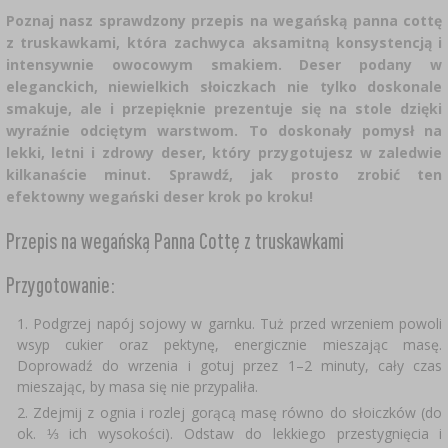
GARNKI I FORMY RZYMSKIE
Poznaj nasz sprawdzony przepis na wegańską panna cottę
DODATKI AROMATYZUJĄCE I PRZYPRAWY
RURKI FERMENTACYJNE
›
z truskawkami, która zachwyca aksamitną konsystencją i
WĘDZARNIE I HAKI
ZESTAWY SERWOWARSKIE
DROŻDŻE WINIARSKIE
KAMIONKA
GĄSIORY
MASZYNKI DO MIELENIA
intensywnie owocowym smakiem. Deser podany w
eleganckich, niewielkich słoiczkach nie tylko doskonale
LITERATURA
AKCESORIA PIWOWARSKIE
DEKORACJE CUKIERNICZE I PRODUKTY DO
ŚRODKI DODATKOWE
SOKOWNIKI
GRILLOWANIE
›
smakuje, ale i przepięknie prezentuje się na stole dzięki
BUTELKI
PAKOWANIE PRÓŻNIOWE
PIECZENIA
wyraźnie odciętym warstwom. To doskonały pomysł na
WĘDZENIE I GRILLOWANIE
KAPSLE
lekki, letni i zdrowy deser, który przygotujesz w zaledwie
PRASY
BUTELKI
NACZYNIA ŻELIWNE
AKCESORIA DO PEKLOWANIA
ZAKRĘTKI
kilkanaście minut. Sprawdź, jak prosto zrobić ten
efektowny wegański deser krok po kroku!
KULTURY BAKTERII
KAPSLOWNICE
ROZDRABNIARKI
SZYBKOWARY
PALENISKA
BECZKI I KARAFKI
›
APLIKATORY, ZACISKARKI
Przepis na wegańską Panna Cottę z truskawkami
JOGURTOWNICE
BUTELKI
FILTROWANIE
SUSZARKI DO ŻYWNOŚCI
›
PAKOWANIE PRÓŻNIOWE
VYPITO
Przygotowanie:
NICI, SZNURKI, SIATKI
PRZYPRAWY
BADANIA PIWA
KORKOWANIE
LEJKI
Podgrzej napój sojowy w garnku. Tuż przed wrzeniem powoli
DROŻDŻE GORZELNICZE
PRZECHOWYWANIE
OSŁONKI
wsyp cukier oraz pektynę, energicznie mieszając masę.
Doprowadź do wrzenia i gotuj przez 1–2 minuty, cały czas
ETYKIETY
›
AKCESORIA WINIARSKIE
WĘGIEL AKTYWNY
MŁYNKI I MOŹDZIERZE
mieszając, by masa się nie przypaliła.
JELITA
Zdejmij z ognia i rozlej gorącą masę równo do słoiczków (do
ok. ⅓ ich wysokości). Odstaw do lekkiego przestygnięcia i
MIERNIKI, WSKAŹNIKI
SUBSTANCJE DODATKOWE
GADŻETY DOMOWE