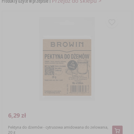
Przejdź do sklepu >
Produkty użyte w przepisie |
6,29 zł
Pektyna do dżemów - cytrusowa amidowana do żelowania,
20 g