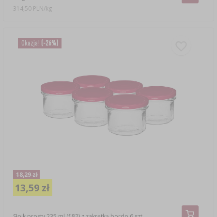
314,50 PLN/kg
Okazja!
(-26%)
18,29 zł
13,59 zł
Słoik prosty 235 ml (fi82) z zakrętką bordo 6 szt.