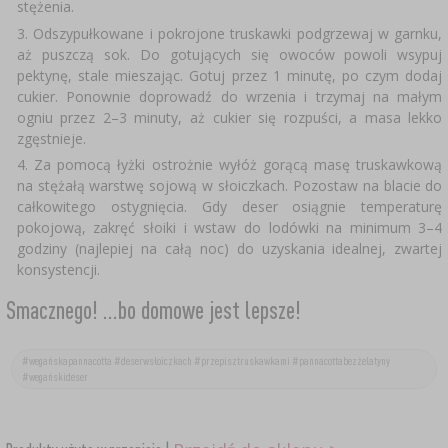
PEKLE, MARYNATY I ZIOŁA
stężenia.
Odszypułkowane i pokrojone truskawki podgrzewaj w garnku,
ETYKIETY
MOTORYZACJA
›
BUTELKI
KULTURY BAKTERII
aż puszczą sok. Do gotujących się owoców powoli wsypuj
pektynę, stale mieszając. Gotuj przez 1 minutę, po czym dodaj
cukier. Ponownie doprowadź do wrzenia i trzymaj na małym
BADANIA ALKOHOLU
LITERATURA WĘDLINIARSTWO
GĄSIORY
ogniu przez 2–3 minuty, aż cukier się rozpuści, a masa lekko
zgęstnieje.
LITERATURA
AROMATY DYMU WĘDZARNICZEGO
REGAŁY
Za pomocą łyżki ostrożnie wyłóż gorącą masę truskawkową
na stężałą warstwę sojową w słoiczkach. Pozostaw na blacie do
całkowitego ostygnięcia. Gdy deser osiągnie temperaturę
AROMATYZACJA
pokojową, zakręć słoiki i wstaw do lodówki na minimum 3–4
godziny (najlepiej na całą noc) do uzyskania idealnej, zwartej
konsystencji.
LITERATURA
Smacznego! ...bo domowe jest lepsze!
BADANIA WINA
#wegańskapannacotta #deserwsłoiczkach #przepisztruskawkami #pannacottabezżelatyny
#wegańskideser
ETYKIETY