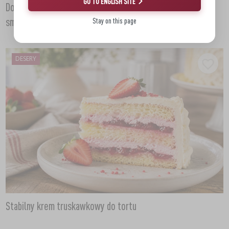
GO TO ENGLISH SITE
Domowe lody śmietankowe - prosty przepis na klasyczny
smak lata
Stay on this page
DESERY
Stabilny krem truskawkowy do tortu