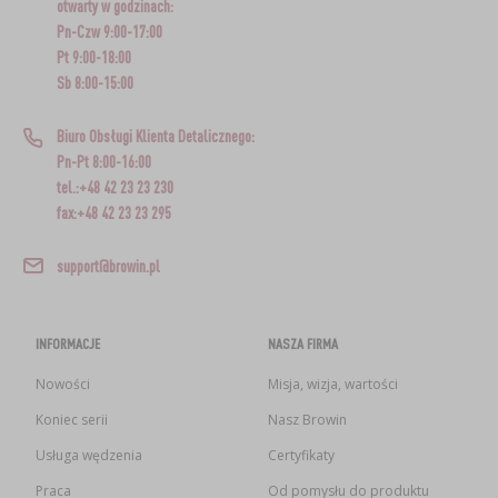
otwarty w godzinach:
Pn-Czw 9:00-17:00
Pt 9:00-18:00
Sb 8:00-15:00
Biuro Obsługi Klienta Detalicznego:
Pn-Pt 8:00-16:00
tel.:+48 42 23 23 230
fax:+48 42 23 23 295
support@browin.pl
INFORMACJE
NASZA FIRMA
Nowości
Misja, wizja, wartości
Koniec serii
Nasz Browin
Usługa wędzenia
Certyfikaty
Praca
Od pomysłu do produktu