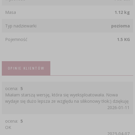
Masa
1.12 kg
Typ nadziewarki
pozioma
Pojemność
1.5 KG
OPINIE KLIENTÓW
ocena:
5
Miałam starszą wersję, która się wyeksploatowała. Nowa
wydaje się dużo lepsza ze względu na silikonowy tłok:) dziękuję
2026-01-11
ocena:
5
OK
2023-04-07