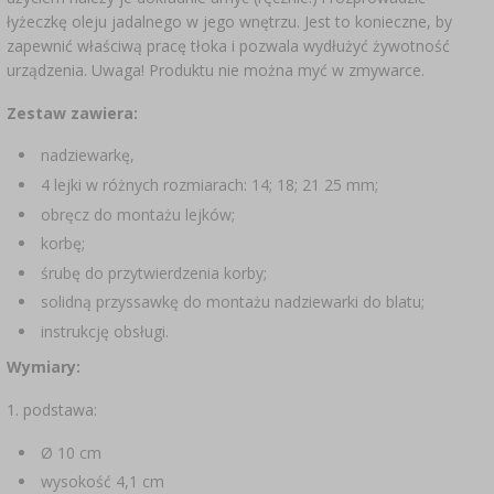
łyżeczkę oleju jadalnego w jego wnętrzu. Jest to konieczne, by
zapewnić właściwą pracę tłoka i pozwala wydłużyć żywotność
urządzenia. Uwaga! Produktu nie można myć w zmywarce.
Zestaw zawiera:
nadziewarkę,
4 lejki w różnych rozmiarach: 14; 18; 21 25 mm;
obręcz do montażu lejków;
korbę;
śrubę do przytwierdzenia korby;
solidną przyssawkę do montażu nadziewarki do blatu;
instrukcję obsługi.
Wymiary:
1. podstawa:
Ø 10 cm
wysokość 4,1 cm