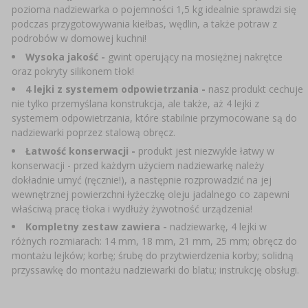
pozioma nadziewarka o pojemności 1,5 kg idealnie sprawdzi się
SUBSTANCJE DODATKOWE
›
MIERNIKI, WSKAŹNIKI
GADŻETY DOMOWE
›
podczas przygotowywania kiełbas, wędlin, a także potraw z
PEKLE, MARYNATY I ZIOŁA
podrobów w domowej kuchni!
ETYKIETY
›
Wysoka jakość -
gwint operujący na mosiężnej nakrętce
BUTELKI
MOTORYZACJA
KULTURY BAKTERII
oraz pokryty silikonem tłok!
BADANIA ALKOHOLU
4 lejki z systemem odpowietrzania -
nasz produkt cechuje
›
GĄSIORY
LITERATURA WĘDLINIARSTWO
nie tylko przemyślana konstrukcja, ale także, aż 4 lejki z
systemem odpowietrzania, które stabilnie przymocowane są do
LITERATURA
nadziewarki poprzez stalową obręcz.​
AROMATY DYMU WĘDZARNICZEGO
REGAŁY
Łatwość konserwacji -
produkt jest niezwykle łatwy w
konserwacji - przed każdym użyciem nadziewarkę należy
›
dokładnie umyć (ręcznie!), a następnie rozprowadzić na jej
AROMATYZACJA
wewnętrznej powierzchni łyżeczkę oleju jadalnego co zapewni
właściwą pracę tłoka i wydłuży żywotność urządzenia!
LITERATURA
Kompletny zestaw zawiera -
nadziewarkę, 4 lejki w
różnych rozmiarach: 14 mm, 18 mm, 21 mm, 25 mm; obręcz do
montażu lejków; korbę; śrubę do przytwierdzenia korby; solidną
BADANIA WINA
przyssawkę do montażu nadziewarki do blatu; instrukcję obsługi.
ETYKIETY