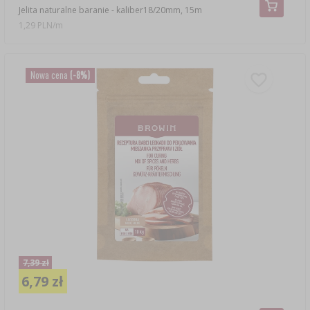
Jelita naturalne baranie - kaliber18/20mm, 15m
1,29 PLN/m
Nowa cena
(-8%)
7,39 zł
6,79 zł