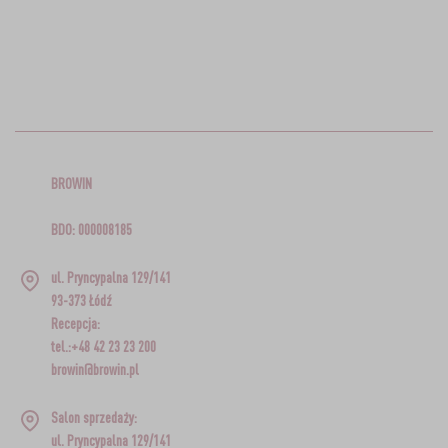
BROWIN
BDO: 000008185
ul. Pryncypalna 129/141
93-373 Łódź
Recepcja:
tel.:+48 42 23 23 200
browin@browin.pl
Salon sprzedaży:
ul. Pryncypalna 129/141