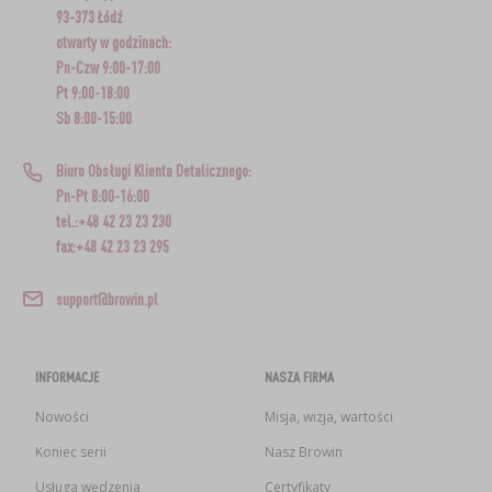
93-373 Łódź
otwarty w godzinach:
Pn-Czw 9:00-17:00
Pt 9:00-18:00
Sb 8:00-15:00
Biuro Obsługi Klienta Detalicznego:
Pn-Pt 8:00-16:00
tel.:+48 42 23 23 230
fax:+48 42 23 23 295
support@browin.pl
INFORMACJE
NASZA FIRMA
Nowości
Misja, wizja, wartości
Koniec serii
Nasz Browin
Usługa wędzenia
Certyfikaty