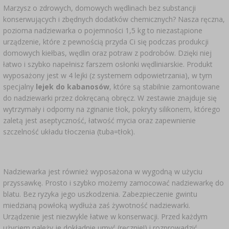
Marzysz o zdrowych, domowych wędlinach bez substancji
konserwujących i zbędnych dodatków chemicznych? Nasza ręczna,
pozioma nadziewarka o pojemności 1,5 kg to niezastąpione
urządzenie, które z pewnością przyda Ci się podczas produkcji
domowych kiełbas, wędlin oraz potraw z podrobów. Dzięki niej
łatwo i szybko napełnisz farszem osłonki wędliniarskie. Produkt
wyposażony jest w 4 lejki (z systemem odpowietrzania), w tym
specjalny
lejek do kabanosów
, które są stabilnie zamontowane
do nadziewarki przez dokręcaną obręcz. W zestawie znajduje się
wytrzymały i odporny na zginanie tłok, pokryty silikonem, którego
zaletą jest aseptyczność, łatwość mycia oraz zapewnienie
szczelność układu tłoczenia (tuba=tłok).
Nadziewarka jest również wyposażona w wygodną w użyciu
przyssawkę. Prosto i szybko możemy zamocować nadziewarkę do
blatu. Bez ryzyka jego uszkodzenia. Zabezpieczenie gwintu
miedzianą powłoką wydłuża zaś żywotność nadziewarki.
Urządzenie jest niezwykle łatwe w konserwacji. Przed każdym
użyciem należy je dokładnie umyć (ręcznie!) i rozprowadzić