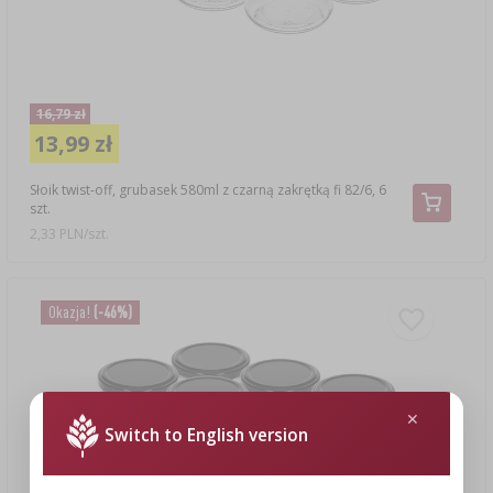
16,79 zł
13,99 zł
Słoik twist-off, grubasek 580ml z czarną zakrętką fi 82/6, 6
szt.
2,33 PLN/szt.
Okazja!
(-46%)
Switch to English version