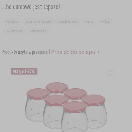
...bo domowe jest lepsze!
wielkanoc
przepisy wielkanocne
przepis majonez
chrzan
ćwikła
zostańwdomu
zostanwdomu
Przejdź do sklepu >
Produkty użyte w przepisie |
Okazja!
(-20%)