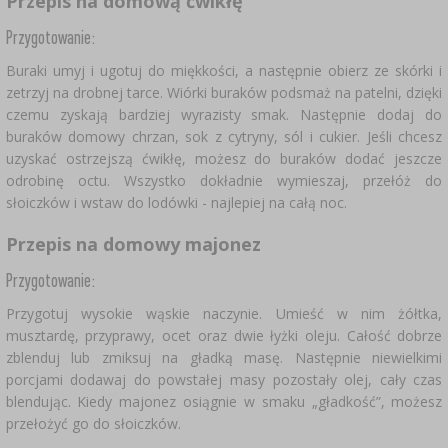
Przepis na domową ćwikłę
Przygotowanie:
Buraki umyj i ugotuj do miękkości, a następnie obierz ze skórki i
zetrzyj na drobnej tarce. Wiórki buraków podsmaż na patelni, dzięki
czemu zyskają bardziej wyrazisty smak. Następnie dodaj do
buraków domowy chrzan, sok z cytryny, sól i cukier. Jeśli chcesz
uzyskać ostrzejszą ćwikłę, możesz do buraków dodać jeszcze
odrobinę octu. Wszystko dokładnie wymieszaj, przełóż do
słoiczków i wstaw do lodówki - najlepiej na całą noc.
Przepis na domowy majonez
Przygotowanie:
Przygotuj wysokie wąskie naczynie. Umieść w nim żółtka,
musztardę, przyprawy, ocet oraz dwie łyżki oleju. Całość dobrze
zblenduj lub zmiksuj na gładką masę. Następnie niewielkimi
porcjami dodawaj do powstałej masy pozostały olej, cały czas
blendując. Kiedy majonez osiągnie w smaku „gładkość”, możesz
przełożyć go do słoiczków.