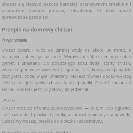
chcesz się cieszyć jeszcze bardziej intensywnym smakiem i
SUBSTANCJE DODATKOWE
›
MIERNIKI, WSKAŹNIKI
GADŻETY DOMOWE
›
PEKLE, MARYNATY I ZIOŁA
aromatem swoich potraw, zdradzimy Ci dziś nasze
sprawdzone przepisy!
ETYKIETY
›
BUTELKI
MOTORYZACJA
KULTURY BAKTERII
Przepis na domowy chrzan
BADANIA ALKOHOLU
Przygotowanie:
›
GĄSIORY
LITERATURA WĘDLINIARSTWO
Chrzan obierz i włóż do zimnej wody na około 30 minut, a
LITERATURA
następnie zatrzyj go na tarce. Wymieszaj sól, cukier oraz sok z
AROMATY DYMU WĘDZARNICZEGO
REGAŁY
cytryny i śmietanę. Do powstałego sosu dodaj starty chrzan,
wszystko ponownie wymieszaj i spróbuj. Jeśli konsystencja będzie
zbyt gęsta, dodaj więcej śmietany. Możesz również dodać większą
›
AROMATYZACJA
ilość cukru, jeśli wolisz chrzan bardziej słodki. Przełóż chrzan do
słoika - dodatek jest już gotowy do jedzenia!
LITERATURA
UWAGA!
Chrzan możesz również zapasteryzować — w tym celu ogranicz
BADANIA WINA
ilość cukru do 1 płaskiej łyżeczki, a zamiast śmietany dodaj wodę.
Całość wymieszaj, przełóż do słoiczka i zapasteryzuj.
ETYKIETY