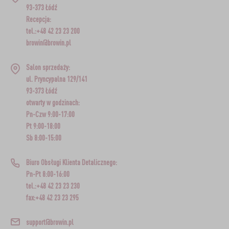
93-373 Łódź
Recepcja:
tel.:+48 42 23 23 200
browin@browin.pl
Salon sprzedaży:
ul. Pryncypalna 129/141
93-373 Łódź
otwarty w godzinach:
Pn-Czw 9:00-17:00
Pt 9:00-18:00
Sb 8:00-15:00
Biuro Obsługi Klienta Detalicznego:
Pn-Pt 8:00-16:00
tel.:+48 42 23 23 230
fax:+48 42 23 23 295
support@browin.pl