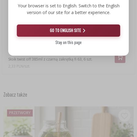
Your browser is set to English. Switch to the English
version of our site for a better experience.
GO TO ENGLISH SITE
25,89 zł
13,99 zł
Stay on this page
Słoik twist off 385ml z czarną zakrętką fi 63, 6 szt.
2,33 PLN/szt.
Zobacz także
PRZETWORY