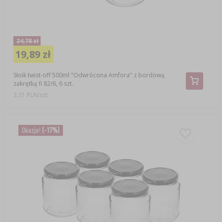
24,78 zł
19,89 zł
Słoik twist-off 500ml "Odwrócona Amfora" z bordową
zakrętką fi 82/6, 6 szt.
3,31 PLN/szt.
Okazja!
(-17%)