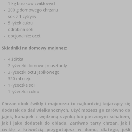
CZUJNIKI BEZPRZEWODOWE
›
BECZKI I WORKI
SUBSTANCJE ŻELUJĄCE DŻEMY
GARNKI I FORMY RZYMSKIE
ZACISKARKI
DOMKI I KARMNIKI
1 kg buraków ćwikłowych
200 g domowego chrzanu
RURKI FERMENTACYJNE
DROŻDŻE WINIARSKIE
DODATKI AROMATYZUJĄCE I PRZYPRAWY
sok z 1 cytryny
ZESTAWY SERWOWARSKIE
MASZYNKI DO MIELENIA
KAMIONKA
›
›
GĄSIORY
WĘDZARNIE I HAKI
5 łyżek cukru
AKCESORIA PIWOWARSKIE
odrobina soli
LITERATURA
›
ŚRODKI DODATKOWE
DEKORACJE CUKIERNICZE I PRODUKTY DO
SOKOWNIKI
›
opcjonalnie: ocet
PAKOWANIE PRÓŻNIOWE
›
GRILLOWANIE
›
BUTELKI
PIECZENIA
KAPSLE
WĘDZENIE I GRILLOWANIE
Składniki na domowy majonez:
PRASY
BUTELKI
NACZYNIA ŻELIWNE
›
AKCESORIA DO PEKLOWANIA
ZAKRĘTKI
4 żółtka
KAPSLOWNICE
KULTURY BAKTERII
ROZDRABNIARKI
2 łyżeczki domowej musztardy
SZYBKOWARY
PALENISKA
3 łyżeczki octu jabłkowego
BECZKI I KARAFKI
›
APLIKATORY, ZACISKARKI
BUTELKI
350 ml oleju
JOGURTOWNICE
›
FILTROWANIE
SUSZARKI DO ŻYWNOŚCI
1 łyżeczka soli
›
PAKOWANIE PRÓŻNIOWE
VYPITO
›
1 łyżeczka cukru
NICI, SZNURKI, SIATKI
BADANIA PIWA
PRZYPRAWY
LEJKI
›
KORKOWANIE
Chrzan obok ćwikły i majonezu to najbardziej kojarzący się
DROŻDŻE GORZELNICZE
›
PRZECHOWYWANIE
OSŁONKI
dodatek do dań wielkanocnych. Użyć możesz go zarówno do
ETYKIETY
jajek, kanapek z wędzoną szynką lub pieczonym schabem,
›
AKCESORIA WINIARSKIE
WĘGIEL AKTYWNY
›
jak i jako dodatek do obiadu. Zarówno tarty chrzan, jak i
MŁYNKI I MOŹDZIERZE
JELITA
ćwikłę z łatwością przygotujesz w domu, dlatego, jeśli