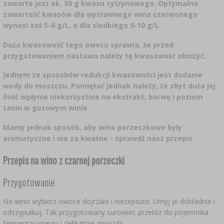
CZUJNIKI BEZPRZEWODOWE
›
zawarte jest ok. 30 g kwasu cytrynowego. Optymalna
BECZKI I WORKI
SUBSTANCJE ŻELUJĄCE DŻEMY
GARNKI I FORMY RZYMSKIE
ZACISKARKI
DOMKI I KARMNIKI
zawartość kwasów dla wytrawnego wina czerwonego
RURKI FERMENTACYJNE
DROŻDŻE WINIARSKIE
DODATKI AROMATYZUJĄCE I PRZYPRAWY
wynosi zaś 5-6 g/L, a dla słodkiego 9-10 g/L.
ZESTAWY SERWOWARSKIE
MASZYNKI DO MIELENIA
KAMIONKA
›
›
GĄSIORY
WĘDZARNIE I HAKI
Duża kwasowość tego owocu sprawia, że przed
AKCESORIA PIWOWARSKIE
LITERATURA
›
ŚRODKI DODATKOWE
przygotowaniem nastawu należy tę kwasowość obniżyć.
DEKORACJE CUKIERNICZE I PRODUKTY DO
SOKOWNIKI
›
PAKOWANIE PRÓŻNIOWE
›
GRILLOWANIE
›
BUTELKI
PIECZENIA
Jednym ze sposobów redukcji kwasowości jest dodanie
KAPSLE
WĘDZENIE I GRILLOWANIE
PRASY
wody do moszczu. Pamiętać jednak należy, że zbyt duża jej
BUTELKI
NACZYNIA ŻELIWNE
›
AKCESORIA DO PEKLOWANIA
ZAKRĘTKI
ilość wpłynie niekorzystnie na ekstrakt, barwę i poziom
KAPSLOWNICE
KULTURY BAKTERII
tanin w gotowym winie.
ROZDRABNIARKI
SZYBKOWARY
PALENISKA
BECZKI I KARAFKI
›
APLIKATORY, ZACISKARKI
Mamy jednak sposób, aby wino porzeczkowe były
BUTELKI
JOGURTOWNICE
›
aromatyczne i nie za kwaśne - sprawdź nasz przepis.
FILTROWANIE
SUSZARKI DO ŻYWNOŚCI
›
PAKOWANIE PRÓŻNIOWE
VYPITO
›
NICI, SZNURKI, SIATKI
BADANIA PIWA
Przepis na wino z czarnej porzeczki
PRZYPRAWY
LEJKI
›
KORKOWANIE
DROŻDŻE GORZELNICZE
›
PRZECHOWYWANIE
Przygotowanie
OSŁONKI
ETYKIETY
›
Na wino wybierz owoce dojrzałe i niezepsute. Umyj je dokładnie i
AKCESORIA WINIARSKIE
WĘGIEL AKTYWNY
›
MŁYNKI I MOŹDZIERZE
odszypułkuj. Tak przygotowany surowiec przełóż do pojemnika
JELITA
fermentacyjnego i delikatnie zmiażdż.