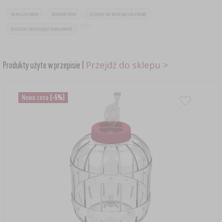
wino czerwone
domowe wino
przepis na wino porzeczkowe
drożdże redukujące kwasowość
Przejdź do sklepu >
Produkty użyte w przepisie |
Nowa cena
(-5%)