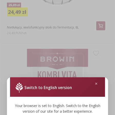
25,89 zł
24,49 zł
Nietłukący, wielofunkcyjny słoik do fermentacji, 8L
24,49 PLN/szt.
Switch to English version
Your browser is set to English. Switch to the English
version of our site for a better experience.