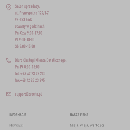
Salon sprzedaży:
ul. Pryncypalna 129/141
93-373 Łódź
otwarty w godzinach:
Pn-Czw 9:00-17:00
Pt 9:00-18:00
Sb 8:00-15:00
Biuro Obsługi Klienta Detalicznego:
Pn-Pt 8:00-16:00
tel.:+48 42 23 23 230
fax:+48 42 23 23 295
support@browin.pl
INFORMACJE
NASZA FIRMA
Nowości
Misja, wizja, wartości