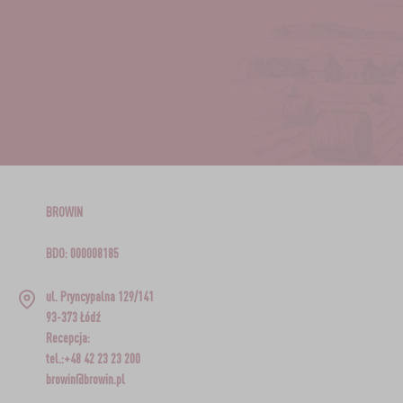
BROWIN
BDO: 000008185
ul. Pryncypalna 129/141
93-373 Łódź
Recepcja:
tel.:+48 42 23 23 200
browin@browin.pl