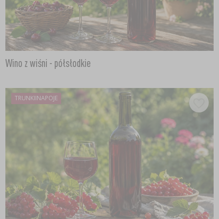
Wino z wiśni - półsłodkie
TRUNKIINAPOJE