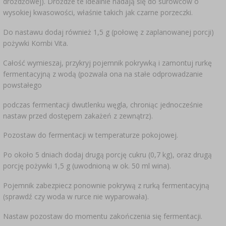
drożdżowej). Drożdże te idealnie nadają się do surowców o
wysokiej kwasowości, właśnie takich jak czarne porzeczki.
Do nastawu dodaj również 1,5 g (połowę z zaplanowanej porcji)
pożywki Kombi Vita.
Całość wymieszaj, przykryj pojemnik pokrywką i zamontuj rurkę
fermentacyjną z wodą (pozwala ona na stałe odprowadzanie
powstałego
podczas fermentacji dwutlenku węgla, chroniąc jednocześnie
nastaw przed dostępem zakażeń z zewnątrz).
Pozostaw do fermentacji w temperaturze pokojowej.
Po około 5 dniach dodaj drugą porcję cukru (0,7 kg), oraz drugą
porcję pożywki 1,5 g (uwodnioną w ok. 50 ml wina).
Pojemnik zabezpiecz ponownie pokrywą z rurką fermentacyjną
(sprawdź czy woda w rurce nie wyparowała).
Nastaw pozostaw do momentu zakończenia się fermentacji.