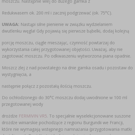
moszczu. Następnie wlej do dużego garnka z
Redukwasem ok. 200 ml i zacznij podgrzewać (ok. 75°C).
UWAGA:
Nastąpi silne pienienie w związku wydzielaniem
dwutlenku węgla! Gdy pojawią się pierwsze bąbelki, dodaj kolejną
porcję moszczu, ciągle mieszając, czynność powtarzaj do
wykorzystania całej przygotowanej objętości. Uważaj, aby nie
zagotować moszczu. Po odkwaszeniu wytworzona piana opadnie.
Moszcz zlej z nad powstałego na dnie garnka osadu i pozostaw do
wystygnięcia, a
następnie połącz z pozostałą ilością moszczu.
Do ochłodzonego do 30°C moszczu dodaj uwodnione w 100 ml
przegotowanej wody
drożdże
FERMIVIN VR5
. To specjalnie wyselekcjonowane suszone
drożdże winiarskie pochodzące z regionu Burgundii we Francji,
które nie wymagają wstępnego namnażania (przygotowania matki