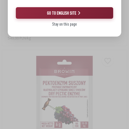
GO TO ENGLISH SITE
5,49 zł
Stay on this page
Pożywka do wina Kombi Vita - 10g
549,00 PLN/kg