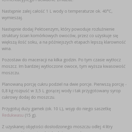
SUBSTANCJE DODATKOWE
›
MIERNIKI, WSKAŹNIKI
GADŻETY DOMOWE
›
PEKLE, MARYNATY I ZIOŁA
Następnie zalej całość 1 L wody o temperaturze ok. 40°C,
wymieszaj.
ETYKIETY
›
BUTELKI
MOTORYZACJA
KULTURY BAKTERII
Następnie dodaj Pektoenzym, który powoduje rozluźnienie
struktury ścian komórkowych owoców, przez co uzyskuje się
BADANIA ALKOHOLU
›
większą ilość soku, a na późniejszych etapach lepszą klarowność
GĄSIORY
LITERATURA WĘDLINIARSTWO
wina.
LITERATURA
Pozostaw do maceracji na kilka godzin. Po tym czasie wytłocz
AROMATY DYMU WĘDZARNICZEGO
REGAŁY
moszcz. Im bardziej wytłoczone owoce, tym wyższa kwasowość
moszczu.
›
AROMATYZACJA
Planowaną porcję cukru podziel na dwie porcje. Pierwszą porcję -
0,8 kg rozpuść w 3,5 L gorącej wody i tak przygotowany syrop
LITERATURA
cukrowy dodaj do moszczu.
Przygotuj duży garnek (ok. 10 L), wsyp do niego saszetkę
BADANIA WINA
Redukwasu
(15 g).
Z uzyskanej objętości dosłodzonego moszczu odlej 4 litry
ETYKIETY