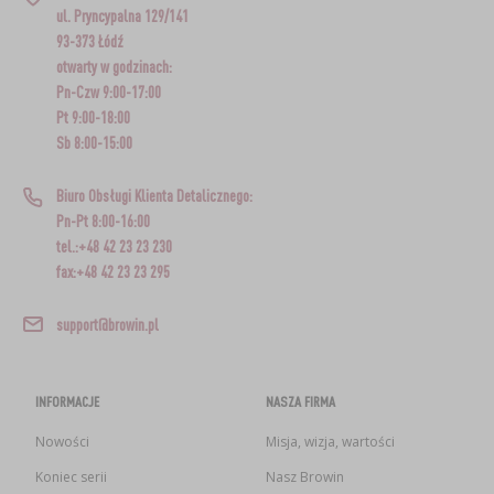
ul. Pryncypalna 129/141
93-373 Łódź
otwarty w godzinach:
Pn-Czw 9:00-17:00
Pt 9:00-18:00
Sb 8:00-15:00
Biuro Obsługi Klienta Detalicznego:
Pn-Pt 8:00-16:00
tel.:+48 42 23 23 230
fax:+48 42 23 23 295
support@browin.pl
INFORMACJE
NASZA FIRMA
Nowości
Misja, wizja, wartości
Koniec serii
Nasz Browin