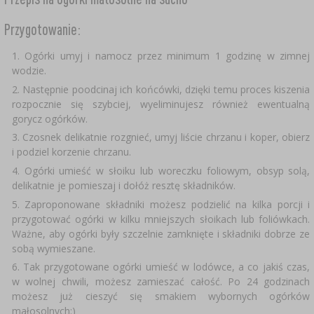
SUBSTANCJE DODATKOWE
›
MIERNIKI, WSKAŹNIKI
GADŻETY DOMOWE
›
PEKLE, MARYNATY I ZIOŁA
Przygotowanie:
ETYKIETY
›
Ogórki umyj i namocz przez minimum 1 godzinę w zimnej
BUTELKI
MOTORYZACJA
KULTURY BAKTERII
wodzie.
BADANIA ALKOHOLU
Następnie poodcinaj ich końcówki, dzięki temu proces kiszenia
›
GĄSIORY
rozpocznie się szybciej, wyeliminujesz również ewentualną
LITERATURA WĘDLINIARSTWO
gorycz ogórków.
LITERATURA
Czosnek delikatnie rozgnieć, umyj liście chrzanu i koper, obierz
AROMATY DYMU WĘDZARNICZEGO
REGAŁY
i podziel korzenie chrzanu.
Ogórki umieść w słoiku lub woreczku foliowym, obsyp solą,
›
AROMATYZACJA
delikatnie je pomieszaj i dołóż resztę składników.
Zaproponowane składniki możesz podzielić na kilka porcji i
przygotować ogórki w kilku mniejszych słoikach lub foliówkach.
LITERATURA
Ważne, aby ogórki były szczelnie zamknięte i składniki dobrze ze
sobą wymieszane.
BADANIA WINA
Tak przygotowane ogórki umieść w lodówce, a co jakiś czas,
w wolnej chwili, możesz zamieszać całość. Po 24 godzinach
możesz już cieszyć się smakiem wybornych ogórków
ETYKIETY
małosolnych:)