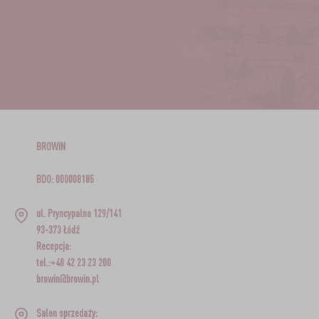
BROWIN
BDO: 000008185
ul. Pryncypalna 129/141
93-373 Łódź
Recepcja:
tel.:+48 42 23 23 200
browin@browin.pl
Salon sprzedaży: