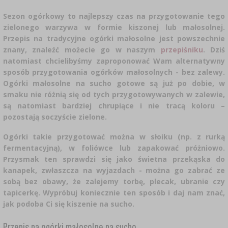
CZUJNIKI BEZPRZEWODOWE
›
BECZKI I WORKI
SUBSTANCJE ŻELUJĄCE DŻEMY
GARNKI I FORMY RZYMSKIE
ZACISKARKI
DOMKI I KARMNIKI
Sezon ogórkowy to najlepszy czas na przygotowanie tego
RURKI FERMENTACYJNE
DROŻDŻE WINIARSKIE
DODATKI AROMATYZUJĄCE I PRZYPRAWY
zielonego warzywa w formie kiszonej lub małosolnej.
ZESTAWY SERWOWARSKIE
MASZYNKI DO MIELENIA
KAMIONKA
›
›
GĄSIORY
WĘDZARNIE I HAKI
Przepis na tradycyjne ogórki małosolne jest powszechnie
AKCESORIA PIWOWARSKIE
znany, znaleźć możecie go w naszym
przepiśniku
. Dziś
LITERATURA
›
ŚRODKI DODATKOWE
natomiast chcielibyśmy zaproponować Wam alternatywny
DEKORACJE CUKIERNICZE I PRODUKTY DO
SOKOWNIKI
›
PAKOWANIE PRÓŻNIOWE
›
GRILLOWANIE
›
BUTELKI
sposób przygotowania ogórków małosolnych - bez zalewy.
PIECZENIA
KAPSLE
WĘDZENIE I GRILLOWANIE
Ogórki małosolne na sucho gotowe są już po dobie, w
PRASY
BUTELKI
NACZYNIA ŻELIWNE
›
smaku nie różnią się od tych przygotowywanych w zalewie,
AKCESORIA DO PEKLOWANIA
ZAKRĘTKI
KAPSLOWNICE
są natomiast bardziej chrupiące i nie tracą koloru –
KULTURY BAKTERII
ROZDRABNIARKI
SZYBKOWARY
pozostają soczyście zielone.
PALENISKA
BECZKI I KARAFKI
›
APLIKATORY, ZACISKARKI
BUTELKI
JOGURTOWNICE
Ogórki takie przygotować można w słoiku (np. z rurką
›
FILTROWANIE
SUSZARKI DO ŻYWNOŚCI
fermentacyjną), w foliówce lub zapakować próżniowo.
›
PAKOWANIE PRÓŻNIOWE
VYPITO
›
NICI, SZNURKI, SIATKI
Przysmak ten sprawdzi się jako świetna przekąska do
BADANIA PIWA
PRZYPRAWY
kanapek, zwłaszcza na wyjazdach - można go zabrać ze
LEJKI
›
KORKOWANIE
DROŻDŻE GORZELNICZE
›
sobą bez obawy, że zalejemy torbę, plecak, ubranie czy
PRZECHOWYWANIE
OSŁONKI
tapicerkę. Wypróbuj koniecznie ten sposób i daj nam znać,
ETYKIETY
jak podoba Ci się kiszenie na sucho.
›
AKCESORIA WINIARSKIE
WĘGIEL AKTYWNY
›
MŁYNKI I MOŹDZIERZE
JELITA
Przepis na ogórki małosolne na sucho