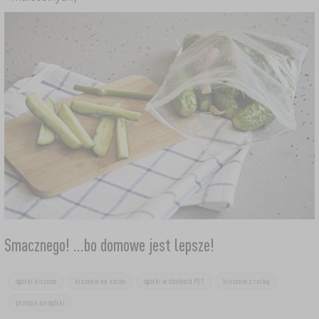
Smacznego! ...bo domowe jest lepsze!
ogórki kiszone
kiszenie na sucho
ogórki w słoikach PET
kiszenie z rurką
przepis na ogórki